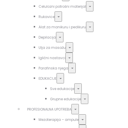
Toggle
Celulozni potrošni materijal
Toggle
Rukavice
Toggle
Alat za manikuru i pedikuru
Toggle
Depilacija
Toggle
Ulja za masažu
Toggle
Iglični nastavci
Toggle
Parafinska njega
Toggle
EDUKACIJE
Toggle
Sve edukacije
Toggle
Grupne edukacije
Toggle
PROFESIONALNA UPOTREBA
Toggle
Mezoterapija – ampule