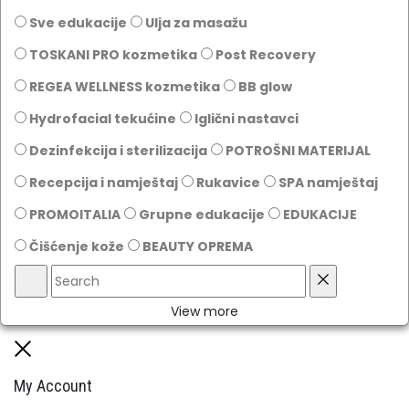
Sve edukacije
Ulja za masažu
TOSKANI PRO kozmetika
Post Recovery
REGEA WELLNESS kozmetika
BB glow
Hydrofacial tekućine
Iglični nastavci
Dezinfekcija i sterilizacija
POTROŠNI MATERIJAL
Recepcija i namještaj
Rukavice
SPA namještaj
PROMOITALIA
Grupne edukacije
EDUKACIJE
Čišćenje kože
BEAUTY OPREMA
Search
Reset
View more
Close
My Account