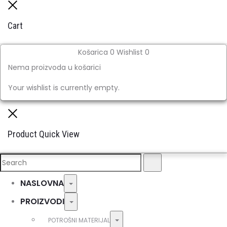
Close
Cart
Košarica
0
Wishlist
0
Nema proizvoda u košarici
Your wishlist is currently empty.
Close
Product Quick View
Search
Search
for:
NASLOVNA
Toggle
PROIZVODI
Toggle
Toggle
POTROŠNI MATERIJAL