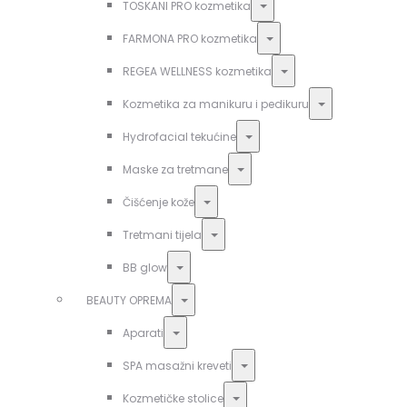
Toggle
TOSKANI PRO kozmetika
Toggle
FARMONA PRO kozmetika
Toggle
REGEA WELLNESS kozmetika
Toggle
Kozmetika za manikuru i pedikuru
Toggle
Hydrofacial tekućine
Toggle
Maske za tretmane
Toggle
Čišćenje kože
Toggle
Tretmani tijela
Toggle
BB glow
Toggle
BEAUTY OPREMA
Toggle
Aparati
Toggle
SPA masažni kreveti
Toggle
Kozmetičke stolice