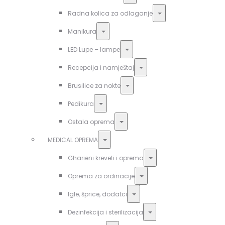
Toggle
Radna kolica za odlaganje
Toggle
Manikura
Toggle
LED Lupe – lampe
Toggle
Recepcija i namještaj
Toggle
Brusilice za nokte
Toggle
Pedikura
Toggle
Ostala oprema
Toggle
MEDICAL OPREMA
Toggle
Gharieni kreveti i oprema
Toggle
Oprema za ordinacije
Toggle
Igle, šprice, dodatci
Toggle
Dezinfekcija i sterilizacija