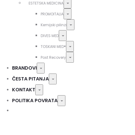
Toggle
ESTETSKA MEDICINA
Toggle
PROMOITALIA
Toggle
Kemijski pilinzi
Toggle
DIVES MED
Toggle
TOSKANI MED®️
Toggle
Post Recovery
BRANDOVI
Toggle
ČESTA PITANJA
Toggle
KONTAKT
Toggle
POLITIKA POVRATA
Toggle