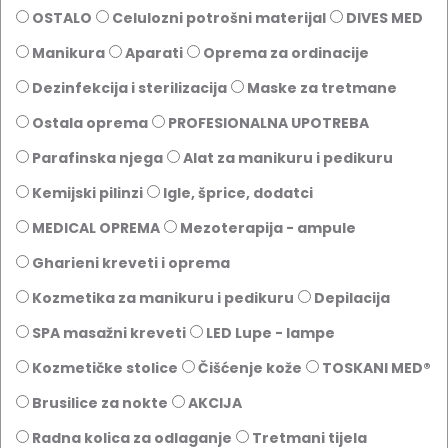
OSTALO
Celulozni potrošni materijal
DIVES MED
Manikura
Aparati
Oprema za ordinacije
Dezinfekcija i sterilizacija
Maske za tretmane
Ostala oprema
PROFESIONALNA UPOTREBA
Parafinska njega
Alat za manikuru i pedikuru
Kemijski pilinzi
Igle, šprice, dodatci
MEDICAL OPREMA
Mezoterapija - ampule
Gharieni kreveti i oprema
Kozmetika za manikuru i pedikuru
Depilacija
SPA masažni kreveti
LED Lupe - lampe
Kozmetičke stolice
Čišćenje kože
TOSKANI MED®️
Brusilice za nokte
AKCIJA
Radna kolica za odlaganje
Tretmani tijela