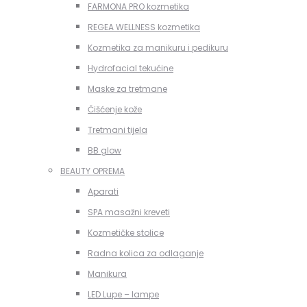
FARMONA PRO kozmetika
REGEA WELLNESS kozmetika
Kozmetika za manikuru i pedikuru
Hydrofacial tekućine
Maske za tretmane
Čišćenje kože
Tretmani tijela
BB glow
BEAUTY OPREMA
Aparati
SPA masažni kreveti
Kozmetičke stolice
Radna kolica za odlaganje
Manikura
LED Lupe – lampe