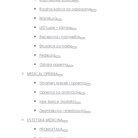
Toggle
Radna kolica za odlaganje
Toggle
Manikura
Toggle
LED Lupe – lampe
Toggle
Recepcija i namještaj
Toggle
Brusilice za nokte
Toggle
Pedikura
Toggle
Ostala oprema
Toggle
MEDICAL OPREMA
Toggle
Gharieni kreveti i oprema
Toggle
Oprema za ordinacije
Toggle
Igle, šprice, dodatci
Toggle
Dezinfekcija i sterilizacija
Toggle
ESTETSKA MEDICINA
Toggle
PROMOITALIA
Toggle