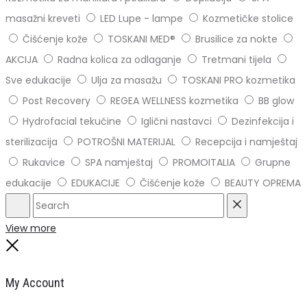
masažni kreveti
LED Lupe - lampe
Kozmetičke stolice
Čišćenje kože
TOSKANI MED®️
Brusilice za nokte
AKCIJA
Radna kolica za odlaganje
Tretmani tijela
Sve edukacije
Ulja za masažu
TOSKANI PRO kozmetika
Post Recovery
REGEA WELLNESS kozmetika
BB glow
Hydrofacial tekućine
Iglični nastavci
Dezinfekcija i
sterilizacija
POTROŠNI MATERIJAL
Recepcija i namještaj
Rukavice
SPA namještaj
PROMOITALIA
Grupne
edukacije
EDUKACIJE
Čišćenje kože
BEAUTY OPREMA
Search
Reset
View more
Close
My Account