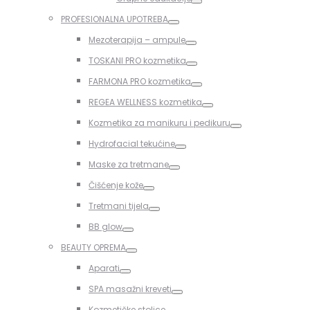
Toggle
PROFESIONALNA UPOTREBA
Toggle
Mezoterapija – ampule
Toggle
TOSKANI PRO kozmetika
Toggle
FARMONA PRO kozmetika
Toggle
REGEA WELLNESS kozmetika
Toggle
Kozmetika za manikuru i pedikuru
Toggle
Hydrofacial tekućine
Toggle
Maske za tretmane
Toggle
Čišćenje kože
Toggle
Tretmani tijela
Toggle
BB glow
Toggle
BEAUTY OPREMA
Toggle
Aparati
Toggle
SPA masažni kreveti
Toggle
Kozmetičke stolice