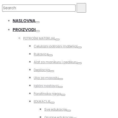
Search
Search
for:
NASLOVNA
Toggle
PROIZVODI
Toggle
POTROŠNI MATERIJAL
Toggle
Celulozni potrošni materijal
Toggle
Rukavice
Toggle
Alat za manikuru i pedikuru
Toggle
Depilacija
Toggle
Ulja za masažu
Toggle
Iglični nastavci
Toggle
Parafinska njega
Toggle
EDUKACIJE
Toggle
Sve edukacije
Toggle
Grupne edukacije