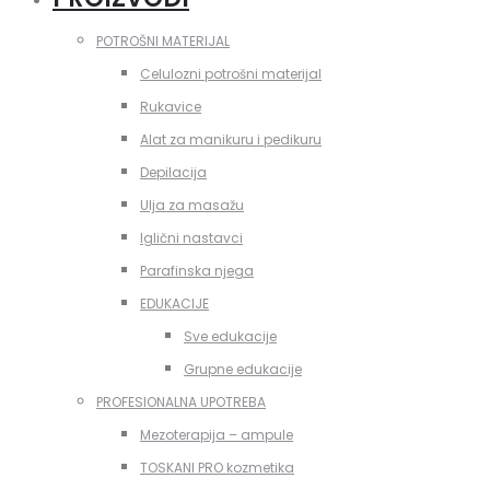
POTROŠNI MATERIJAL
Celulozni potrošni materijal
Rukavice
Alat za manikuru i pedikuru
Depilacija
Ulja za masažu
Iglični nastavci
Parafinska njega
EDUKACIJE
Sve edukacije
Grupne edukacije
PROFESIONALNA UPOTREBA
Mezoterapija – ampule
TOSKANI PRO kozmetika