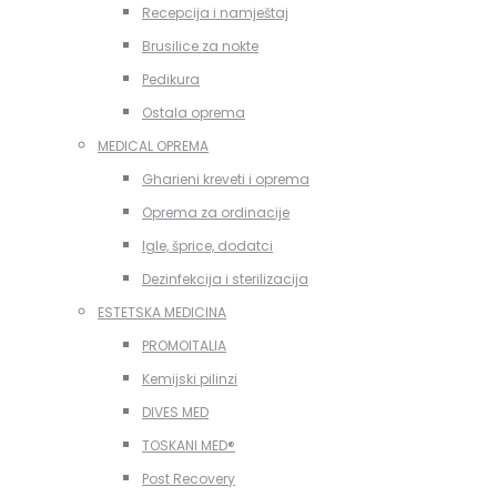
Recepcija i namještaj
Brusilice za nokte
Pedikura
Ostala oprema
MEDICAL OPREMA
Gharieni kreveti i oprema
Oprema za ordinacije
Igle, šprice, dodatci
Dezinfekcija i sterilizacija
ESTETSKA MEDICINA
PROMOITALIA
Kemijski pilinzi
DIVES MED
TOSKANI MED®️
Post Recovery