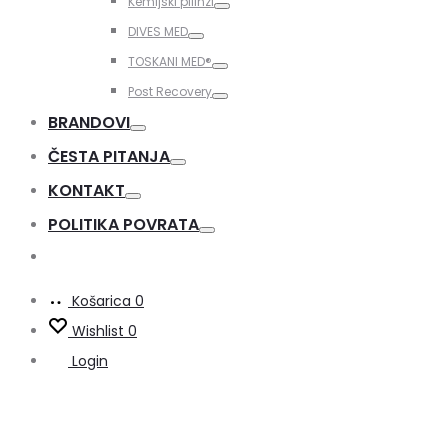
Kemijski pilinzi
Toggle
DIVES MED
Toggle
TOSKANI MED®️
Toggle
Post Recovery
Toggle
BRANDOVI
Toggle
ČESTA PITANJA
Toggle
KONTAKT
Toggle
POLITIKA POVRATA
Toggle
Košarica
0
Wishlist
0
Login