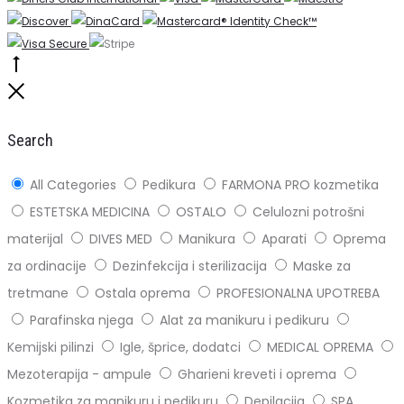
Go
to
Close
top
Search
All Categories
Pedikura
FARMONA PRO kozmetika
ESTETSKA MEDICINA
OSTALO
Celulozni potrošni
materijal
DIVES MED
Manikura
Aparati
Oprema
za ordinacije
Dezinfekcija i sterilizacija
Maske za
tretmane
Ostala oprema
PROFESIONALNA UPOTREBA
Parafinska njega
Alat za manikuru i pedikuru
Kemijski pilinzi
Igle, šprice, dodatci
MEDICAL OPREMA
Mezoterapija - ampule
Gharieni kreveti i oprema
Kozmetika za manikuru i pedikuru
Depilacija
SPA