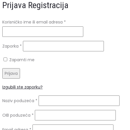
Prijava
Registracija
Obavezno
Korisničko ime ili email adresa
*
Obavezno
Zaporka
*
Zapamti me
Prijava
Izgubili ste zaporku?
Naziv poduzeća
*
OIB poduzeća
*
Obavezno
Email adresa
*