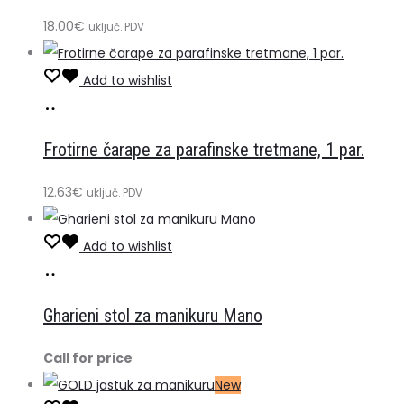
18.00
€
uključ. PDV
Add to wishlist
Dodaj
u
Frotirne čarape za parafinske tretmane, 1 par.
košaricu
12.63
€
uključ. PDV
Add to wishlist
Cijena
na
Gharieni stol za manikuru Mano
upit
Call for price
New