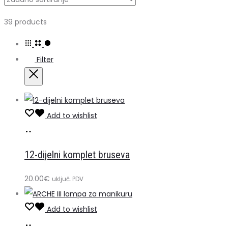
Prikazujemo
39 products
1–
20
Filter
od
39
Close
rezultata
Add to wishlist
Dodaj
u
12-dijelni komplet bruseva
košaricu
20.00
€
uključ. PDV
Add to wishlist
Dodaj