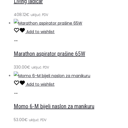
Living ladičar
košaricu
408.12
€
uključ. PDV
Add to wishlist
Dodaj
u
Marathon aspirator prašine 65W
košaricu
330.00
€
uključ. PDV
Add to wishlist
Dodaj
u
Momo 6-M bijeli naslon za manikuru
košaricu
53.00
€
uključ. PDV