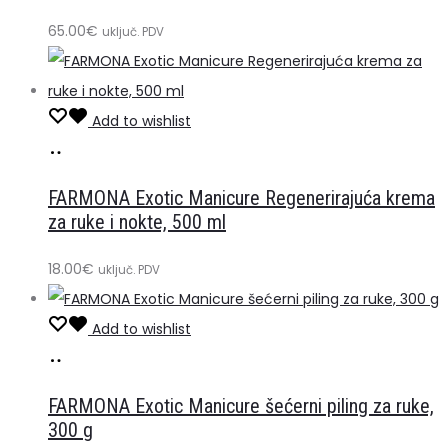
65.00
€
uključ. PDV
Add to wishlist
Dodaj
u
FARMONA Exotic Manicure Regenerirajuća krema
košaricu
za ruke i nokte, 500 ml
18.00
€
uključ. PDV
Add to wishlist
Dodaj
u
FARMONA Exotic Manicure šećerni piling za ruke,
košaricu
300 g