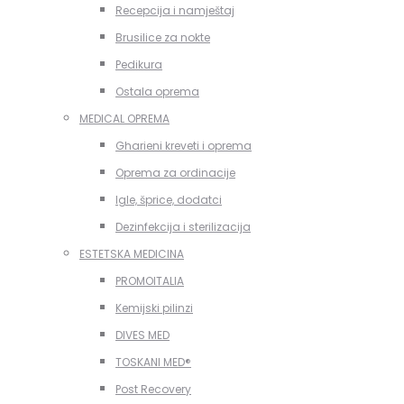
Recepcija i namještaj
Brusilice za nokte
Pedikura
Ostala oprema
MEDICAL OPREMA
Gharieni kreveti i oprema
Oprema za ordinacije
Igle, šprice, dodatci
Dezinfekcija i sterilizacija
ESTETSKA MEDICINA
PROMOITALIA
Kemijski pilinzi
DIVES MED
TOSKANI MED®️
Post Recovery