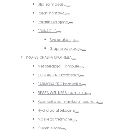
Toggle
Ulja za masažu
Toggle
Iglični nastavci
Toggle
Parafinska njega
Toggle
EDUKACIJE
Toggle
Sve edukacije
Toggle
Grupne edukacije
Toggle
PROFESIONALNA UPOTREBA
Toggle
Mezoterapija – ampule
Toggle
TOSKANI PRO kozmetika
Toggle
FARMONA PRO kozmetika
Toggle
REGEA WELLNESS kozmetika
Toggle
Kozmetika za manikuru i pedikuru
Toggle
Hydrofacial tekućine
Toggle
Maske za tretmane
Toggle
Čišćenje kože