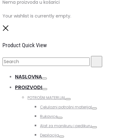
Nema proizvoda u košarici
Your wishlist is currently empty.
Close
Product Quick View
Search
Search
for:
NASLOVNA
Toggle
PROIZVODI
Toggle
POTROŠNI MATERIJAL
Toggle
Celulozni potrošni materijal
Toggle
Rukavice
Toggle
Alat za manikuru i pedikuru
Toggle
Depilacija