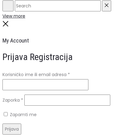
Search
Reset
View more
Close
My Account
Prijava
Registracija
Obavezno
Korisničko ime ili email adresa
*
Obavezno
Zaporka
*
Zapamti me
Prijava