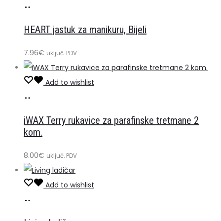
Dodaj
u
HEART jastuk za manikuru, Bijeli
košaricu
7.96
€
uključ. PDV
Add to wishlist
Dodaj
u
iWAX Terry rukavice za parafinske tretmane 2
košaricu
kom.
8.00
€
uključ. PDV
Add to wishlist
Dodaj
u