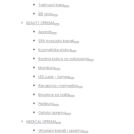
Toggle
Tretmani tijela
Toggle
BB glow
Toggle
BEAUTY OPREMA
Toggle
Aparati
Toggle
SPA masažni kreveti
Toggle
Kozmetičke stolice
Toggle
Radna kolica za odlaganje
Toggle
Manikura
Toggle
LED Lupe – lampe
Toggle
Recepcija i namještaj
Toggle
Brusilice za nokte
Toggle
Pedikura
Toggle
Ostala oprema
Toggle
MEDICAL OPREMA
Toggle
Gharieni kreveti i oprema