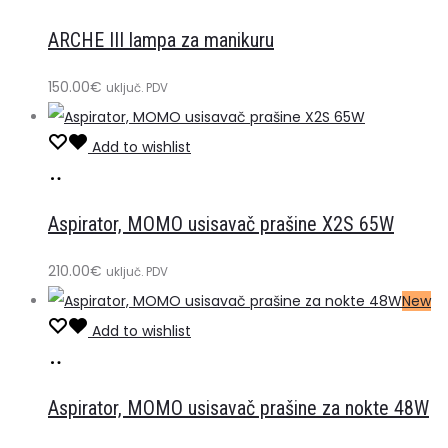
u
ARCHE III lampa za manikuru
košaricu
150.00
€
uključ. PDV
Add to wishlist
Dodaj
u
Aspirator, MOMO usisavač prašine X2S 65W
košaricu
210.00
€
uključ. PDV
New
Add to wishlist
Dodaj
u
Aspirator, MOMO usisavač prašine za nokte 48W
košaricu