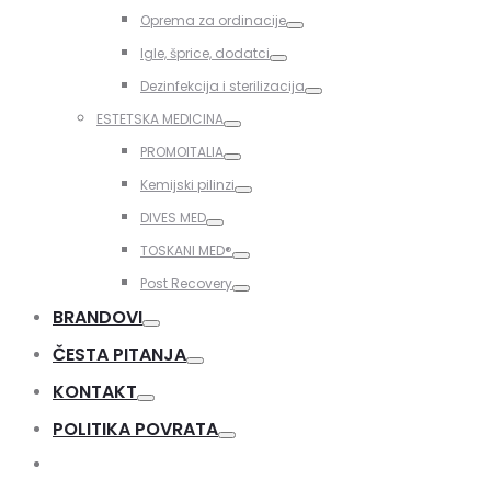
Toggle
Oprema za ordinacije
Toggle
Igle, šprice, dodatci
Toggle
Dezinfekcija i sterilizacija
Toggle
ESTETSKA MEDICINA
Toggle
PROMOITALIA
Toggle
Kemijski pilinzi
Toggle
DIVES MED
Toggle
TOSKANI MED®️
Toggle
Post Recovery
Toggle
BRANDOVI
Toggle
ČESTA PITANJA
Toggle
KONTAKT
Toggle
POLITIKA POVRATA
Toggle