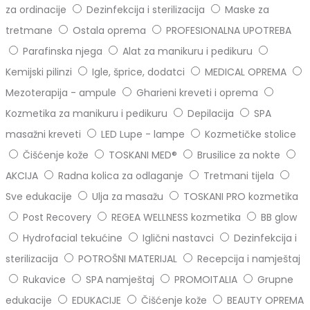
za ordinacije
Dezinfekcija i sterilizacija
Maske za
tretmane
Ostala oprema
PROFESIONALNA UPOTREBA
Parafinska njega
Alat za manikuru i pedikuru
Kemijski pilinzi
Igle, šprice, dodatci
MEDICAL OPREMA
Mezoterapija - ampule
Gharieni kreveti i oprema
Kozmetika za manikuru i pedikuru
Depilacija
SPA
masažni kreveti
LED Lupe - lampe
Kozmetičke stolice
Čišćenje kože
TOSKANI MED®️
Brusilice za nokte
AKCIJA
Radna kolica za odlaganje
Tretmani tijela
Sve edukacije
Ulja za masažu
TOSKANI PRO kozmetika
Post Recovery
REGEA WELLNESS kozmetika
BB glow
Hydrofacial tekućine
Iglični nastavci
Dezinfekcija i
sterilizacija
POTROŠNI MATERIJAL
Recepcija i namještaj
Rukavice
SPA namještaj
PROMOITALIA
Grupne
edukacije
EDUKACIJE
Čišćenje kože
BEAUTY OPREMA