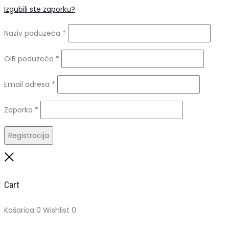
Izgubili ste zaporku?
Naziv poduzeća
*
OIB poduzeća
*
Obavezno
Email adresa
*
Obavezno
Zaporka
*
Registracija
Close
Cart
Košarica
0
Wishlist
0