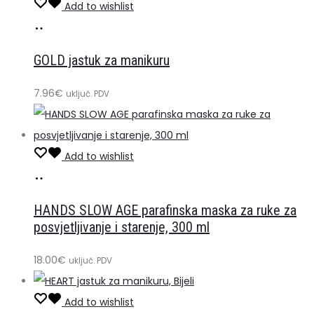
Add to wishlist
Dodaj
u
GOLD jastuk za manikuru
košaricu
7.96
€
uključ. PDV
Add to wishlist
Dodaj
u
HANDS SLOW AGE parafinska maska ​​za ruke za
košaricu
posvjetljivanje i starenje, 300 ml
18.00
€
uključ. PDV
Add to wishlist