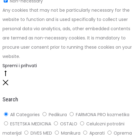
Non-necessary
Any cookies that may not be particularly necessary for the
website to function and is used specifically to collect user
personal data via analytics, ads, other embedded contents
are termed as non-necessary cookies. It is mandatory to
procure user consent prior to running these cookies on your
website.
Spremi i prihvati
Go
to
Close
top
Search
All Categories
Pedikura
FARMONA PRO kozmetika
ESTETSKA MEDICINA
OSTALO
Celulozni potrošni
materijal
DIVES MED
Manikura
Aparati
Oprema