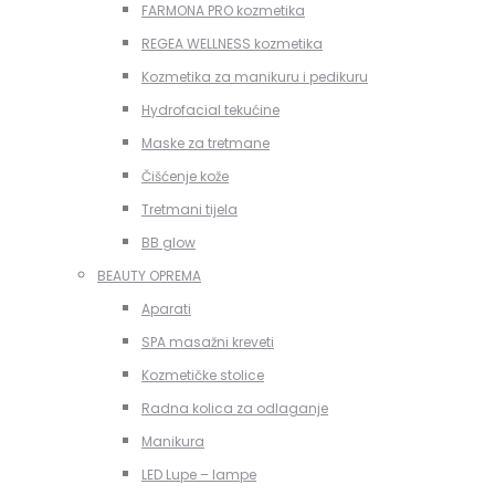
FARMONA PRO kozmetika
REGEA WELLNESS kozmetika
Kozmetika za manikuru i pedikuru
Hydrofacial tekućine
Maske za tretmane
Čišćenje kože
Tretmani tijela
BB glow
BEAUTY OPREMA
Aparati
SPA masažni kreveti
Kozmetičke stolice
Radna kolica za odlaganje
Manikura
LED Lupe – lampe