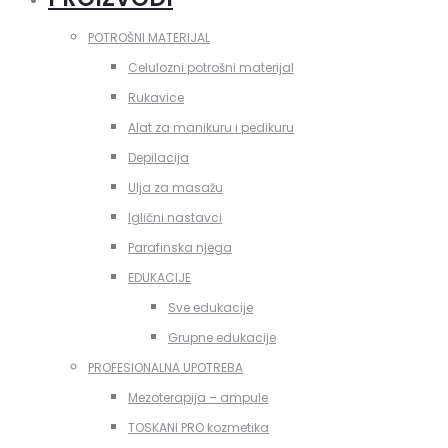
POTROŠNI MATERIJAL
Celulozni potrošni materijal
Rukavice
Alat za manikuru i pedikuru
Depilacija
Ulja za masažu
Iglični nastavci
Parafinska njega
EDUKACIJE
Sve edukacije
Grupne edukacije
PROFESIONALNA UPOTREBA
Mezoterapija – ampule
TOSKANI PRO kozmetika