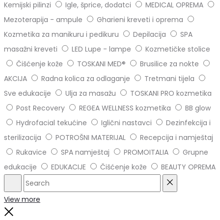
Kemijski pilinzi
Igle, šprice, dodatci
MEDICAL OPREMA
Mezoterapija - ampule
Gharieni kreveti i oprema
Kozmetika za manikuru i pedikuru
Depilacija
SPA
masažni kreveti
LED Lupe - lampe
Kozmetičke stolice
Čišćenje kože
TOSKANI MED®️
Brusilice za nokte
AKCIJA
Radna kolica za odlaganje
Tretmani tijela
Sve edukacije
Ulja za masažu
TOSKANI PRO kozmetika
Post Recovery
REGEA WELLNESS kozmetika
BB glow
Hydrofacial tekućine
Iglični nastavci
Dezinfekcija i
sterilizacija
POTROŠNI MATERIJAL
Recepcija i namještaj
Rukavice
SPA namještaj
PROMOITALIA
Grupne
edukacije
EDUKACIJE
Čišćenje kože
BEAUTY OPREMA
Search
Reset
View more
Close