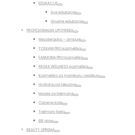
EDUKACIJE
Toggle
Sve edukacije
Toggle
Grupne edukacije
Toggle
PROFESIONALNA UPOTREBA
Toggle
Mezoterapija – ampule
Toggle
TOSKANI PRO kozmetika
Toggle
FARMONA PRO kozmetika
Toggle
REGEA WELLNESS kozmetika
Toggle
Kozmetika za manikuru i pedikuru
Toggle
Hydrofacial tekućine
Toggle
Maske za tretmane
Toggle
Čišćenje kože
Toggle
Tretmani tijela
Toggle
BB glow
Toggle
BEAUTY OPREMA