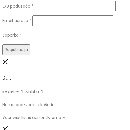
OIB poduzeća
*
Obavezno
Email adresa
*
Obavezno
Zaporka
*
Registracija
Close
Cart
Košarica
0
Wishlist
0
Nema proizvoda u košarici
Your wishlist is currently empty.