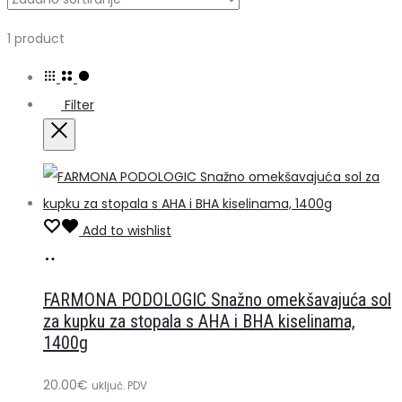
Prikazuje
1 product
se
jedan
Filter
rezultat
Close
Add to wishlist
Dodaj
u
FARMONA PODOLOGIC Snažno omekšavajuća sol
košaricu
za kupku za stopala s AHA i BHA kiselinama,
1400g
20.00
€
uključ. PDV