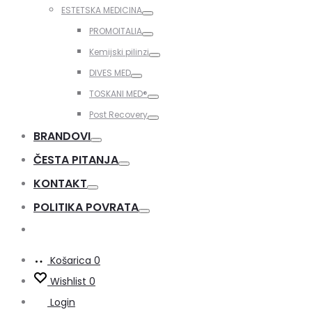
Toggle
ESTETSKA MEDICINA
Toggle
PROMOITALIA
Toggle
Kemijski pilinzi
Toggle
DIVES MED
Toggle
TOSKANI MED®️
Toggle
Post Recovery
Toggle
BRANDOVI
Toggle
ČESTA PITANJA
Toggle
KONTAKT
Toggle
POLITIKA POVRATA
Toggle
Košarica
0
Wishlist
0
Login