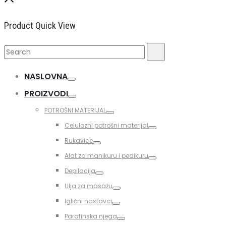
Close
Product Quick View
Search
Search
for:
NASLOVNA
Toggle
PROIZVODI
Toggle
POTROŠNI MATERIJAL
Toggle
Celulozni potrošni materijal
Toggle
Rukavice
Toggle
Alat za manikuru i pedikuru
Toggle
Depilacija
Toggle
Ulja za masažu
Toggle
Iglični nastavci
Toggle
Parafinska njega
Toggle