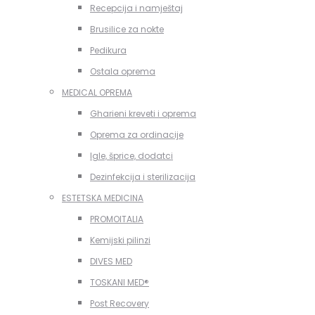
Recepcija i namještaj
Brusilice za nokte
Pedikura
Ostala oprema
MEDICAL OPREMA
Gharieni kreveti i oprema
Oprema za ordinacije
Igle, šprice, dodatci
Dezinfekcija i sterilizacija
ESTETSKA MEDICINA
PROMOITALIA
Kemijski pilinzi
DIVES MED
TOSKANI MED®️
Post Recovery