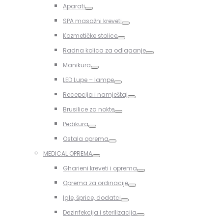
Toggle
Aparati
Toggle
SPA masažni kreveti
Toggle
Kozmetičke stolice
Toggle
Radna kolica za odlaganje
Toggle
Manikura
Toggle
LED Lupe – lampe
Toggle
Recepcija i namještaj
Toggle
Brusilice za nokte
Toggle
Pedikura
Toggle
Ostala oprema
Toggle
MEDICAL OPREMA
Toggle
Gharieni kreveti i oprema
Toggle
Oprema za ordinacije
Toggle
Igle, šprice, dodatci
Toggle
Dezinfekcija i sterilizacija