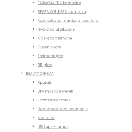
FARMONA PRO kozmetika
REGEA WELLNESS kozmetika
Kozmetika za manikuru i pedikuru
Hydrofacial tekućine
Maske za tretmane
Čišćenje kože
Tretmani tijela
BB glow
BEAUTY OPREMA
Aparati
SPA masažni kreveti
Kozmetičke stolice
Radna kolica za odlaganje
Manikura
LED Lupe – lampe