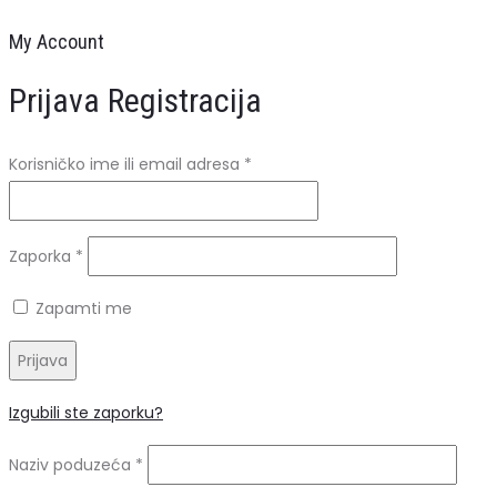
My Account
Prijava
Registracija
Obavezno
Korisničko ime ili email adresa
*
Obavezno
Zaporka
*
Zapamti me
Prijava
Izgubili ste zaporku?
Naziv poduzeća
*