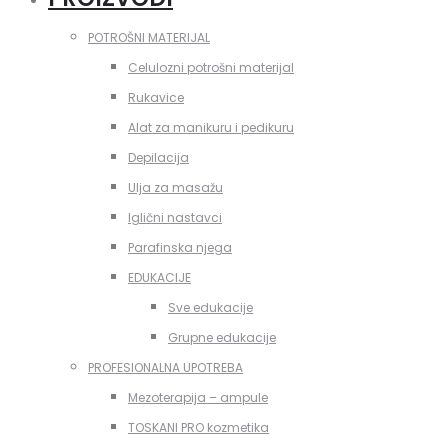
POTROŠNI MATERIJAL
Celulozni potrošni materijal
Rukavice
Alat za manikuru i pedikuru
Depilacija
Ulja za masažu
Iglični nastavci
Parafinska njega
EDUKACIJE
Sve edukacije
Grupne edukacije
PROFESIONALNA UPOTREBA
Mezoterapija – ampule
TOSKANI PRO kozmetika