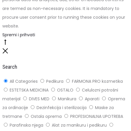
are termed as non-necessary cookies. It is mandatory to
procure user consent prior to running these cookies on your
website.
Spremi i prihvati
Go
to
Close
top
Search
All Categories
Pedikura
FARMONA PRO kozmetika
ESTETSKA MEDICINA
OSTALO
Celulozni potrošni
materijal
DIVES MED
Manikura
Aparati
Oprema
za ordinacije
Dezinfekcija i sterilizacija
Maske za
tretmane
Ostala oprema
PROFESIONALNA UPOTREBA
Parafinska njega
Alat za manikuru i pedikuru