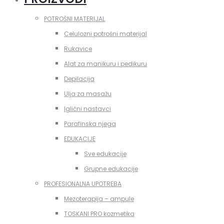
POTROŠNI MATERIJAL
Celulozni potrošni materijal
Rukavice
Alat za manikuru i pedikuru
Depilacija
Ulja za masažu
Iglični nastavci
Parafinska njega
EDUKACIJE
Sve edukacije
Grupne edukacije
PROFESIONALNA UPOTREBA
Mezoterapija – ampule
TOSKANI PRO kozmetika