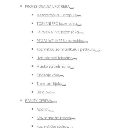
Toggle
PROFESIONALNA UPOTREBA
Toggle
Mezoterapija – ampule
Toggle
TOSKANI PRO kozmetika
Toggle
FARMONA PRO kozmetika
Toggle
REGEA WELLNESS kozmetika
Toggle
Kozmetika za manikuru i pedikuru
Toggle
Hydrofacial tekućine
Toggle
Maske za tretmane
Toggle
Čišćenje kože
Toggle
Tretmani tijela
Toggle
BB glow
Toggle
BEAUTY OPREMA
Toggle
Aparati
Toggle
SPA masažni kreveti
Toggle
Kozmetičke stolice