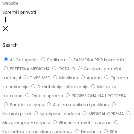
website.
Spremi i prihvati
Go
to
Close
top
Search
All Categories
Pedikura
FARMONA PRO kozmetika
ESTETSKA MEDICINA
OSTALO
Celulozni potrošni
materijal
DIVES MED
Manikura
Aparati
Oprema
za ordinacije
Dezinfekcija i sterilizacija
Maske za
tretmane
Ostala oprema
PROFESIONALNA UPOTREBA
Parafinska njega
Alat za manikuru i pedikuru
Kemijski pilinzi
Igle, šprice, dodatci
MEDICAL OPREMA
Mezoterapija - ampule
Gharieni kreveti i oprema
Kozmetika za manikuru i pedikuru
Depilacija
SPA