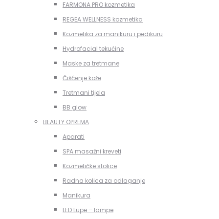
FARMONA PRO kozmetika
REGEA WELLNESS kozmetika
Kozmetika za manikuru i pedikuru
Hydrofacial tekućine
Maske za tretmane
Čišćenje kože
Tretmani tijela
BB glow
BEAUTY OPREMA
Aparati
SPA masažni kreveti
Kozmetičke stolice
Radna kolica za odlaganje
Manikura
LED Lupe – lampe