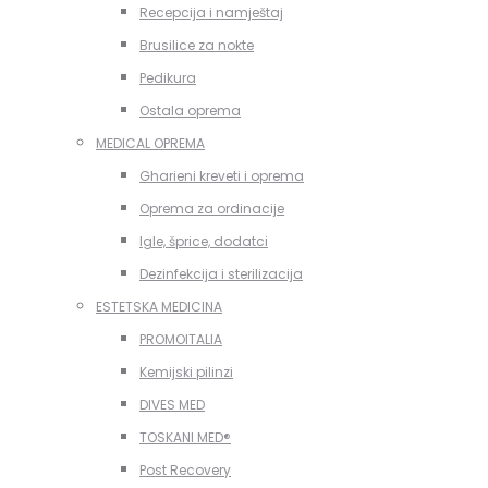
Recepcija i namještaj
Brusilice za nokte
Pedikura
Ostala oprema
MEDICAL OPREMA
Gharieni kreveti i oprema
Oprema za ordinacije
Igle, šprice, dodatci
Dezinfekcija i sterilizacija
ESTETSKA MEDICINA
PROMOITALIA
Kemijski pilinzi
DIVES MED
TOSKANI MED®️
Post Recovery