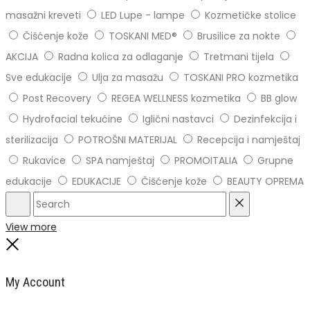
masažni kreveti
LED Lupe - lampe
Kozmetičke stolice
Čišćenje kože
TOSKANI MED®️
Brusilice za nokte
AKCIJA
Radna kolica za odlaganje
Tretmani tijela
Sve edukacije
Ulja za masažu
TOSKANI PRO kozmetika
Post Recovery
REGEA WELLNESS kozmetika
BB glow
Hydrofacial tekućine
Iglični nastavci
Dezinfekcija i
sterilizacija
POTROŠNI MATERIJAL
Recepcija i namještaj
Rukavice
SPA namještaj
PROMOITALIA
Grupne
edukacije
EDUKACIJE
Čišćenje kože
BEAUTY OPREMA
Search
Reset
View more
Close
My Account