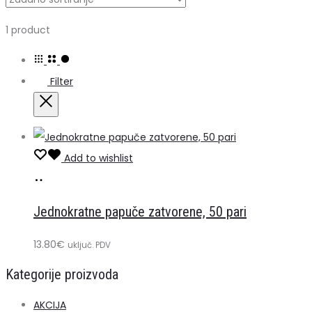
Prikazuje
1 product
se
jedan
Filter
rezultat
Close
Add to wishlist
Dodaj
u
Jednokratne papuče zatvorene, 50 pari
košaricu
13.80
€
uključ. PDV
Kategorije proizvoda
AKCIJA