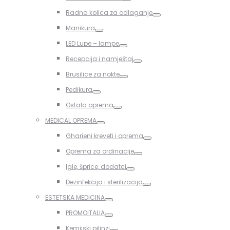
Toggle
Radna kolica za odlaganje
Toggle
Manikura
Toggle
LED Lupe – lampe
Toggle
Recepcija i namještaj
Toggle
Brusilice za nokte
Toggle
Pedikura
Toggle
Ostala oprema
Toggle
MEDICAL OPREMA
Toggle
Gharieni kreveti i oprema
Toggle
Oprema za ordinacije
Toggle
Igle, šprice, dodatci
Toggle
Dezinfekcija i sterilizacija
Toggle
ESTETSKA MEDICINA
Toggle
PROMOITALIA
Toggle
Kemijski pilinzi