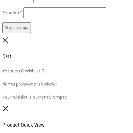
Obavezno
Zaporka
*
Registracija
Close
Cart
Košarica
0
Wishlist
0
Nema proizvoda u košarici
Your wishlist is currently empty.
Close
Product Quick View