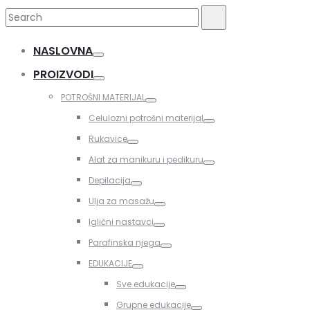
Search
Search
for:
NASLOVNA
Toggle
PROIZVODI
Toggle
POTROŠNI MATERIJAL
Toggle
Celulozni potrošni materijal
Toggle
Rukavice
Toggle
Alat za manikuru i pedikuru
Toggle
Depilacija
Toggle
Ulja za masažu
Toggle
Iglični nastavci
Toggle
Parafinska njega
Toggle
EDUKACIJE
Toggle
Sve edukacije
Toggle
Grupne edukacije