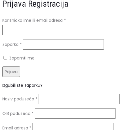
Prijava
Registracija
Obavezno
Korisničko ime ili email adresa
*
Obavezno
Zaporka
*
Zapamti me
Prijava
Izgubili ste zaporku?
Naziv poduzeća
*
OIB poduzeća
*
Obavezno
Email adresa
*