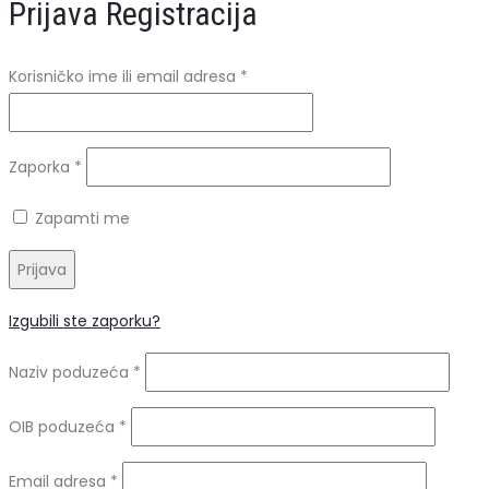
Prijava
Registracija
Obavezno
Korisničko ime ili email adresa
*
Obavezno
Zaporka
*
Zapamti me
Prijava
Izgubili ste zaporku?
Naziv poduzeća
*
OIB poduzeća
*
Obavezno
Email adresa
*