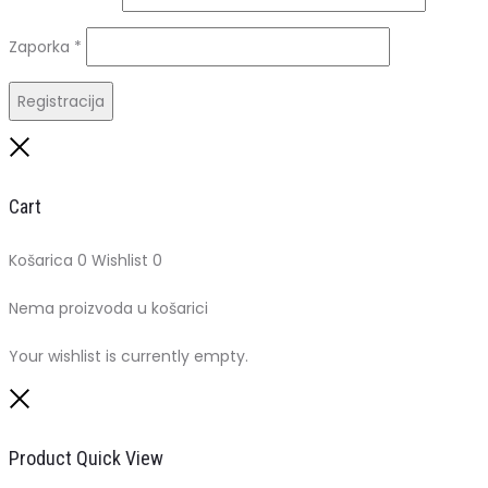
Obavezno
Zaporka
*
Registracija
Close
Cart
Košarica
0
Wishlist
0
Nema proizvoda u košarici
Your wishlist is currently empty.
Close
Product Quick View