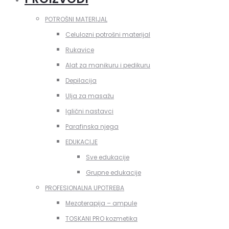
POTROŠNI MATERIJAL
Celulozni potrošni materijal
Rukavice
Alat za manikuru i pedikuru
Depilacija
Ulja za masažu
Iglični nastavci
Parafinska njega
EDUKACIJE
Sve edukacije
Grupne edukacije
PROFESIONALNA UPOTREBA
Mezoterapija – ampule
TOSKANI PRO kozmetika