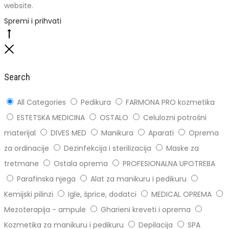
website.
Spremi i prihvati
Go
to
Close
top
Search
All Categories
Pedikura
FARMONA PRO kozmetika
ESTETSKA MEDICINA
OSTALO
Celulozni potrošni
materijal
DIVES MED
Manikura
Aparati
Oprema
za ordinacije
Dezinfekcija i sterilizacija
Maske za
tretmane
Ostala oprema
PROFESIONALNA UPOTREBA
Parafinska njega
Alat za manikuru i pedikuru
Kemijski pilinzi
Igle, šprice, dodatci
MEDICAL OPREMA
Mezoterapija - ampule
Gharieni kreveti i oprema
Kozmetika za manikuru i pedikuru
Depilacija
SPA