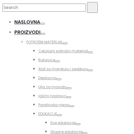
Search
Search
for:
NASLOVNA
Toggle
PROIZVODI
Toggle
POTROŠNI MATERIJAL
Toggle
Celulozni potrošni materijal
Toggle
Rukavice
Toggle
Alat za manikuru i pedikuru
Toggle
Depilacija
Toggle
Ulja za masažu
Toggle
Iglični nastavci
Toggle
Parafinska njega
Toggle
EDUKACIJE
Toggle
Sve edukacije
Toggle
Grupne edukacije