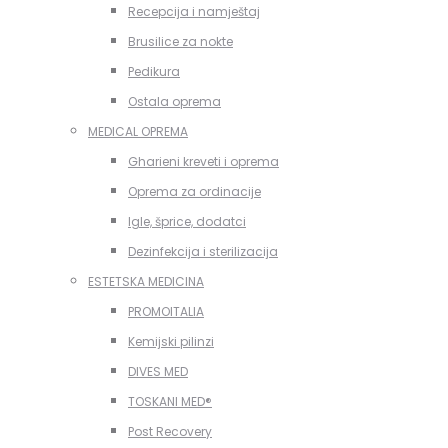
Recepcija i namještaj
Brusilice za nokte
Pedikura
Ostala oprema
MEDICAL OPREMA
Gharieni kreveti i oprema
Oprema za ordinacije
Igle, šprice, dodatci
Dezinfekcija i sterilizacija
ESTETSKA MEDICINA
PROMOITALIA
Kemijski pilinzi
DIVES MED
TOSKANI MED®️
Post Recovery