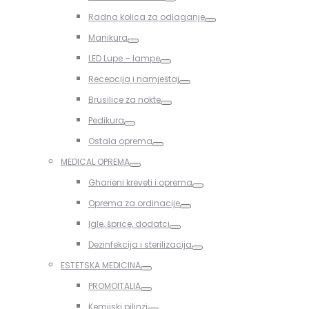
Toggle
Radna kolica za odlaganje
Toggle
Manikura
Toggle
LED Lupe – lampe
Toggle
Recepcija i namještaj
Toggle
Brusilice za nokte
Toggle
Pedikura
Toggle
Ostala oprema
Toggle
MEDICAL OPREMA
Toggle
Gharieni kreveti i oprema
Toggle
Oprema za ordinacije
Toggle
Igle, šprice, dodatci
Toggle
Dezinfekcija i sterilizacija
Toggle
ESTETSKA MEDICINA
Toggle
PROMOITALIA
Toggle
Kemijski pilinzi