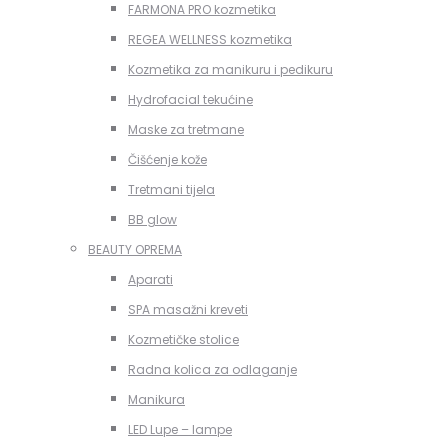
FARMONA PRO kozmetika
REGEA WELLNESS kozmetika
Kozmetika za manikuru i pedikuru
Hydrofacial tekućine
Maske za tretmane
Čišćenje kože
Tretmani tijela
BB glow
BEAUTY OPREMA
Aparati
SPA masažni kreveti
Kozmetičke stolice
Radna kolica za odlaganje
Manikura
LED Lupe – lampe