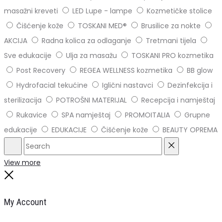
masažni kreveti
LED Lupe - lampe
Kozmetičke stolice
Čišćenje kože
TOSKANI MED®️
Brusilice za nokte
AKCIJA
Radna kolica za odlaganje
Tretmani tijela
Sve edukacije
Ulja za masažu
TOSKANI PRO kozmetika
Post Recovery
REGEA WELLNESS kozmetika
BB glow
Hydrofacial tekućine
Iglični nastavci
Dezinfekcija i
sterilizacija
POTROŠNI MATERIJAL
Recepcija i namještaj
Rukavice
SPA namještaj
PROMOITALIA
Grupne
edukacije
EDUKACIJE
Čišćenje kože
BEAUTY OPREMA
Search
Reset
View more
Close
My Account