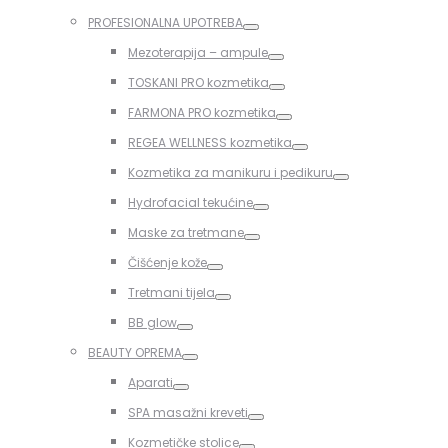
Toggle
PROFESIONALNA UPOTREBA
Toggle
Mezoterapija – ampule
Toggle
TOSKANI PRO kozmetika
Toggle
FARMONA PRO kozmetika
Toggle
REGEA WELLNESS kozmetika
Toggle
Kozmetika za manikuru i pedikuru
Toggle
Hydrofacial tekućine
Toggle
Maske za tretmane
Toggle
Čišćenje kože
Toggle
Tretmani tijela
Toggle
BB glow
Toggle
BEAUTY OPREMA
Toggle
Aparati
Toggle
SPA masažni kreveti
Toggle
Kozmetičke stolice