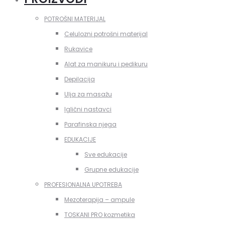
POTROŠNI MATERIJAL
Celulozni potrošni materijal
Rukavice
Alat za manikuru i pedikuru
Depilacija
Ulja za masažu
Iglični nastavci
Parafinska njega
EDUKACIJE
Sve edukacije
Grupne edukacije
PROFESIONALNA UPOTREBA
Mezoterapija – ampule
TOSKANI PRO kozmetika