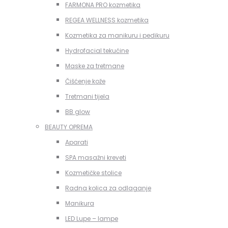
FARMONA PRO kozmetika
REGEA WELLNESS kozmetika
Kozmetika za manikuru i pedikuru
Hydrofacial tekućine
Maske za tretmane
Čišćenje kože
Tretmani tijela
BB glow
BEAUTY OPREMA
Aparati
SPA masažni kreveti
Kozmetičke stolice
Radna kolica za odlaganje
Manikura
LED Lupe – lampe