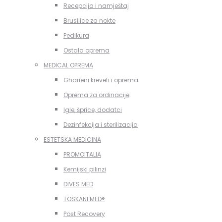
Recepcija i namještaj
Brusilice za nokte
Pedikura
Ostala oprema
MEDICAL OPREMA
Gharieni kreveti i oprema
Oprema za ordinacije
Igle, šprice, dodatci
Dezinfekcija i sterilizacija
ESTETSKA MEDICINA
PROMOITALIA
Kemijski pilinzi
DIVES MED
TOSKANI MED®️
Post Recovery