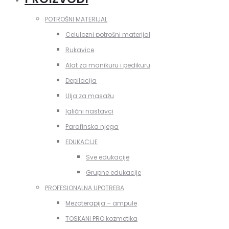
POTROŠNI MATERIJAL
Celulozni potrošni materijal
Rukavice
Alat za manikuru i pedikuru
Depilacija
Ulja za masažu
Iglični nastavci
Parafinska njega
EDUKACIJE
Sve edukacije
Grupne edukacije
PROFESIONALNA UPOTREBA
Mezoterapija – ampule
TOSKANI PRO kozmetika