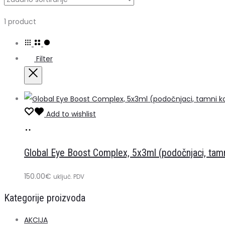
Prikazuje
1 product
se
jedan
Filter
rezultat
Close
Add to wishlist
Dodaj
u
Global Eye Boost Complex, 5x3ml (podočnjaci, tamni
košaricu
150.00
€
uključ. PDV
Kategorije proizvoda
AKCIJA