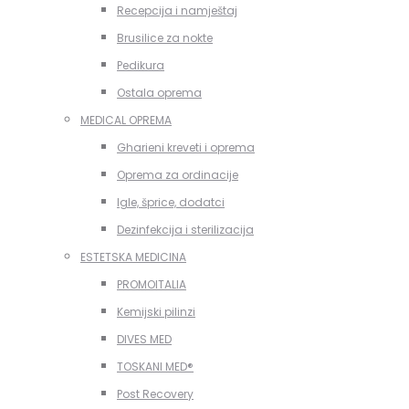
Recepcija i namještaj
Brusilice za nokte
Pedikura
Ostala oprema
MEDICAL OPREMA
Gharieni kreveti i oprema
Oprema za ordinacije
Igle, šprice, dodatci
Dezinfekcija i sterilizacija
ESTETSKA MEDICINA
PROMOITALIA
Kemijski pilinzi
DIVES MED
TOSKANI MED®️
Post Recovery