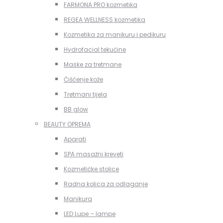
FARMONA PRO kozmetika
REGEA WELLNESS kozmetika
Kozmetika za manikuru i pedikuru
Hydrofacial tekućine
Maske za tretmane
Čišćenje kože
Tretmani tijela
BB glow
BEAUTY OPREMA
Aparati
SPA masažni kreveti
Kozmetičke stolice
Radna kolica za odlaganje
Manikura
LED Lupe – lampe