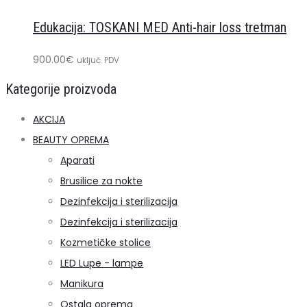
u
Edukacija: TOSKANI MED Anti-hair loss tretman
košaricu
900.00
€
uključ. PDV
Kategorije proizvoda
AKCIJA
BEAUTY OPREMA
Aparati
Brusilice za nokte
Dezinfekcija i sterilizacija
Dezinfekcija i sterilizacija
Kozmetičke stolice
LED Lupe - lampe
Manikura
Ostala oprema