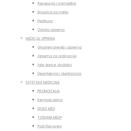
Recepcija i namještaj
Brusilice za nokte
Pedikura
Ostala oprema
MEDICAL OPREMA
Gharieni kreveti i oprema
Oprema za ordinacije
Igle, šprice, dodatci
Dezinfekcija i sterilizacija
ESTETSKA MEDICINA
PROMOITALIA
Kemijski pilinzi
DIVES MED
TOSKANI MED®️
Post Recovery