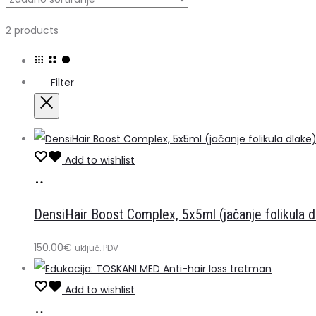
Prikazuje
2 products
se
svih
Filter
2
rezultata
Close
Add to wishlist
Pročitaj
više
DensiHair Boost Complex, 5x5ml (jačanje folikula d
150.00
€
uključ. PDV
Add to wishlist
Dodaj