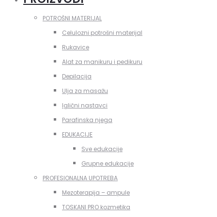
POTROŠNI MATERIJAL
Celulozni potrošni materijal
Rukavice
Alat za manikuru i pedikuru
Depilacija
Ulja za masažu
Iglični nastavci
Parafinska njega
EDUKACIJE
Sve edukacije
Grupne edukacije
PROFESIONALNA UPOTREBA
Mezoterapija – ampule
TOSKANI PRO kozmetika