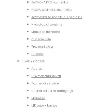
FARMONA PRO kozmetika
REGEA WELLNESS kozmetika
Kozmetika za manikuru i pedikuru
Hydrofacial tekućine
Maske za tretmane
Čišćenje kože
Tretmani tijela
BB glow
BEAUTY OPREMA
Aparati
SPA masažni kreveti
Kozmetičke stolice
Radna kolica za odlaganje
Manikura
LED Lupe – lampe