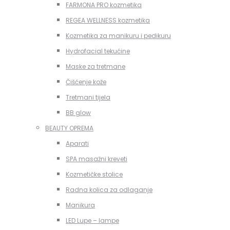
FARMONA PRO kozmetika
REGEA WELLNESS kozmetika
Kozmetika za manikuru i pedikuru
Hydrofacial tekućine
Maske za tretmane
Čišćenje kože
Tretmani tijela
BB glow
BEAUTY OPREMA
Aparati
SPA masažni kreveti
Kozmetičke stolice
Radna kolica za odlaganje
Manikura
LED Lupe – lampe