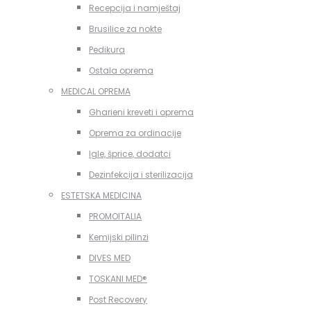
Recepcija i namještaj
Brusilice za nokte
Pedikura
Ostala oprema
MEDICAL OPREMA
Gharieni kreveti i oprema
Oprema za ordinacije
Igle, šprice, dodatci
Dezinfekcija i sterilizacija
ESTETSKA MEDICINA
PROMOITALIA
Kemijski pilinzi
DIVES MED
TOSKANI MED®️
Post Recovery