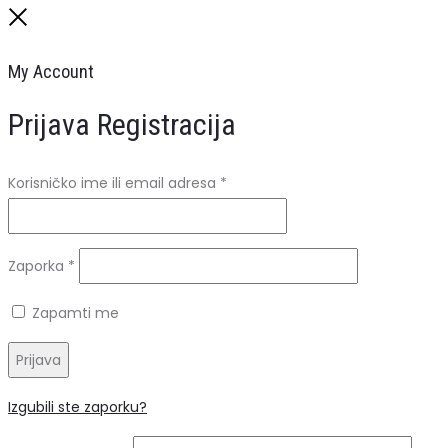
Close
My Account
Prijava
Registracija
Obavezno
Korisničko ime ili email adresa
*
Obavezno
Zaporka
*
Zapamti me
Prijava
Izgubili ste zaporku?