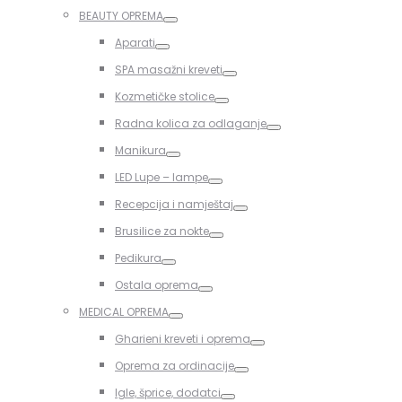
Toggle
BEAUTY OPREMA
Toggle
Aparati
Toggle
SPA masažni kreveti
Toggle
Kozmetičke stolice
Toggle
Radna kolica za odlaganje
Toggle
Manikura
Toggle
LED Lupe – lampe
Toggle
Recepcija i namještaj
Toggle
Brusilice za nokte
Toggle
Pedikura
Toggle
Ostala oprema
Toggle
MEDICAL OPREMA
Toggle
Gharieni kreveti i oprema
Toggle
Oprema za ordinacije
Toggle
Igle, šprice, dodatci