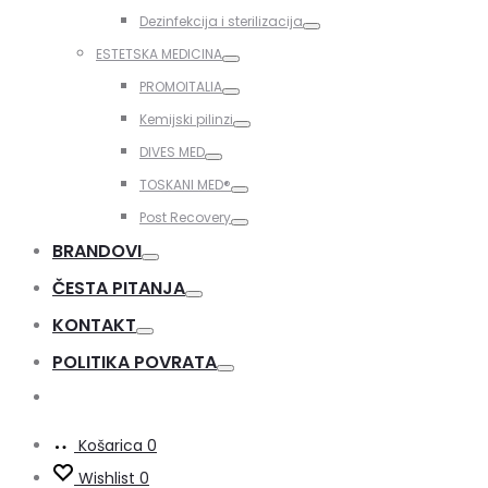
Toggle
Dezinfekcija i sterilizacija
Toggle
ESTETSKA MEDICINA
Toggle
PROMOITALIA
Toggle
Kemijski pilinzi
Toggle
DIVES MED
Toggle
TOSKANI MED®️
Toggle
Post Recovery
Toggle
BRANDOVI
Toggle
ČESTA PITANJA
Toggle
KONTAKT
Toggle
POLITIKA POVRATA
Toggle
Košarica
0
Wishlist
0