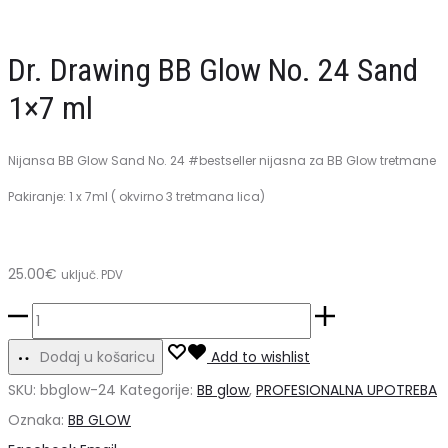
Glow
No.
No.
23
Dr. Drawing BB Glow No. 24 Sand
21
Vanilla
1×7 ml
Ivory
1
1x7ml
x
Nijansa BB Glow Sand No. 24 #bestseller nijasna za BB Glow tretmane
7
Pakiranje: 1 x 7ml ( okvirno 3 tretmana lica)
ml
25.00
€
uključ. PDV
Dr.
Drawing
Dodaj u košaricu
Add to wishlist
BB
SKU:
bbglow-24
Kategorije:
BB glow
,
PROFESIONALNA UPOTREBA
Glow
Oznaka:
BB GLOW
No.