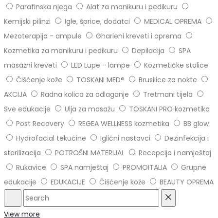
Parafinska njega
Alat za manikuru i pedikuru
Kemijski pilinzi
Igle, šprice, dodatci
MEDICAL OPREMA
Mezoterapija - ampule
Gharieni kreveti i oprema
Kozmetika za manikuru i pedikuru
Depilacija
SPA
masažni kreveti
LED Lupe - lampe
Kozmetičke stolice
Čišćenje kože
TOSKANI MED®️
Brusilice za nokte
AKCIJA
Radna kolica za odlaganje
Tretmani tijela
Sve edukacije
Ulja za masažu
TOSKANI PRO kozmetika
Post Recovery
REGEA WELLNESS kozmetika
BB glow
Hydrofacial tekućine
Iglični nastavci
Dezinfekcija i
sterilizacija
POTROŠNI MATERIJAL
Recepcija i namještaj
Rukavice
SPA namještaj
PROMOITALIA
Grupne
edukacije
EDUKACIJE
Čišćenje kože
BEAUTY OPREMA
Search
Reset
View more