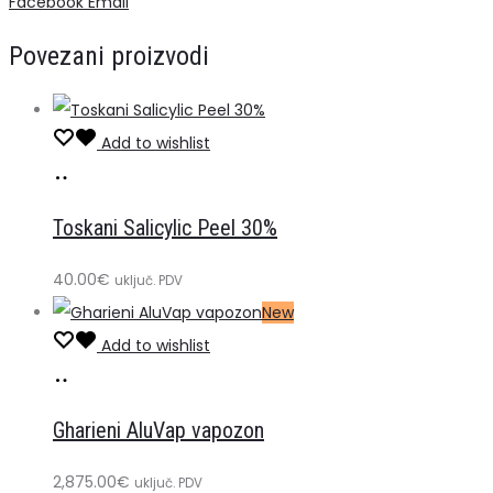
Share
Facebook
Email
24
Povezani proizvodi
Sand
1x7
ml
Add to wishlist
količina
Dodaj
u
Toskani Salicylic Peel 30%
košaricu
40.00
€
uključ. PDV
New
Add to wishlist
Dodaj
u
Gharieni AluVap vapozon
košaricu
2,875.00
€
uključ. PDV