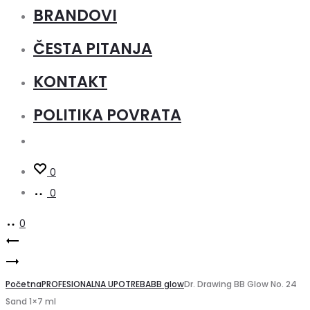
BRANDOVI
ČESTA PITANJA
KONTAKT
POLITIKA POVRATA
0
0
0
Product
Dr.
Dr.
Drawing
navigation
Drawing
Početna
BB
PROFESIONALNA UPOTREBA
BB glow
Dr. Drawing BB Glow No. 24
Sand 1×7 ml
BB
Glow