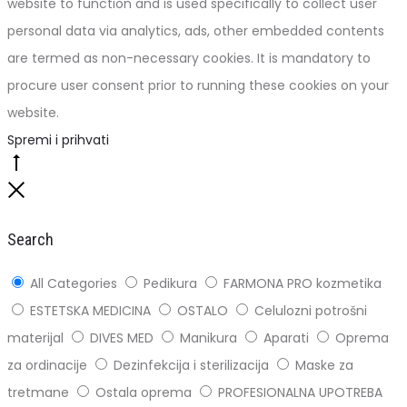
website to function and is used specifically to collect user
personal data via analytics, ads, other embedded contents
are termed as non-necessary cookies. It is mandatory to
procure user consent prior to running these cookies on your
website.
Spremi i prihvati
Go
to
Close
top
Search
All Categories
Pedikura
FARMONA PRO kozmetika
ESTETSKA MEDICINA
OSTALO
Celulozni potrošni
materijal
DIVES MED
Manikura
Aparati
Oprema
za ordinacije
Dezinfekcija i sterilizacija
Maske za
tretmane
Ostala oprema
PROFESIONALNA UPOTREBA