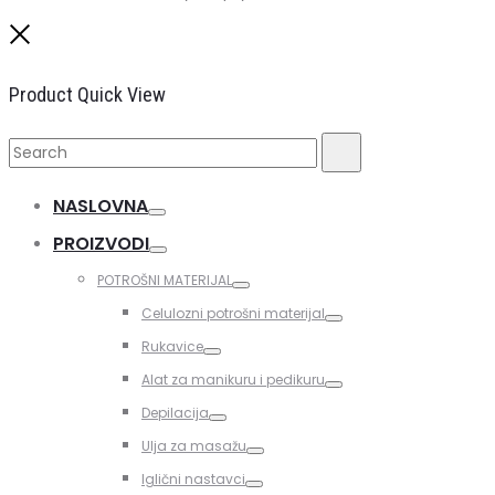
Close
Product Quick View
Search
Search
for:
NASLOVNA
Toggle
PROIZVODI
Toggle
POTROŠNI MATERIJAL
Toggle
Celulozni potrošni materijal
Toggle
Rukavice
Toggle
Alat za manikuru i pedikuru
Toggle
Depilacija
Toggle
Ulja za masažu
Toggle
Iglični nastavci