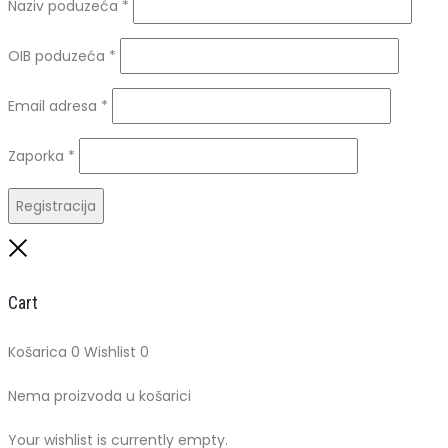
Naziv poduzeća
*
OIB poduzeća
*
Obavezno
Email adresa
*
Obavezno
Zaporka
*
Registracija
Close
Cart
Košarica
0
Wishlist
0
Nema proizvoda u košarici
Your wishlist is currently empty.