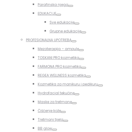
Toggle
Parafinska njega
Toggle
EDUKACIJE
Toggle
Sve edukacije
Toggle
Grupne edukacije
Toggle
PROFESIONALNA UPOTREBA
Toggle
Mezoterapija – ampule
Toggle
TOSKANI PRO kozmetika
Toggle
FARMONA PRO kozmetika
Toggle
REGEA WELLNESS kozmetika
Toggle
Kozmetika za manikuru i pedikuru
Toggle
Hydrofacial tekućine
Toggle
Maske za tretmane
Toggle
Čišćenje kože
Toggle
Tretmani tijela
Toggle
BB glow