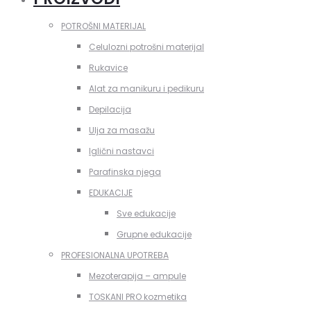
POTROŠNI MATERIJAL
Celulozni potrošni materijal
Rukavice
Alat za manikuru i pedikuru
Depilacija
Ulja za masažu
Iglični nastavci
Parafinska njega
EDUKACIJE
Sve edukacije
Grupne edukacije
PROFESIONALNA UPOTREBA
Mezoterapija – ampule
TOSKANI PRO kozmetika