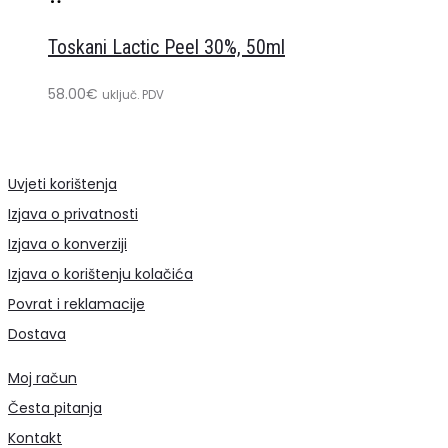
u
Toskani Lactic Peel 30%, 50ml
košaricu
58.00
€
uključ. PDV
Uvjeti korištenja
Izjava o privatnosti
Izjava o konverziji
Izjava o korištenju kolačića
Povrat i reklamacije
Dostava
Moj račun
Česta pitanja
Kontakt