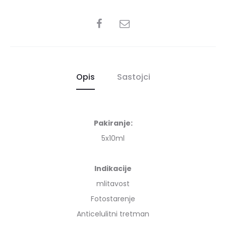
SHARE
Opis
Sastojci
Pakiranje:
5x10ml
Indikacije
mlitavost
Fotostarenje
Anticelulitni tretman