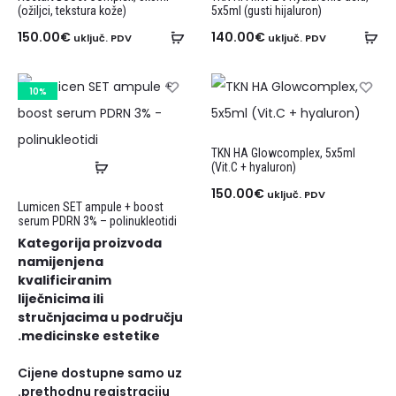
(ožiljci, tekstura kože)
5x5ml (gusti hijaluron)
150.00
€
140.00
€
uključ. PDV
uključ. PDV
10%
TKN HA Glowcomplex, 5x5ml
(Vit.C + hyaluron)
150.00
€
uključ. PDV
Lumicen SET ampule + boost
serum PDRN 3% – polinukleotidi
Kategorija proizvoda
namijenjena
kvalificiranim
liječnicima ili
stručnjacima u području
medicinske estetike.
Cijene dostupne samo uz
prethodnu registraciju.