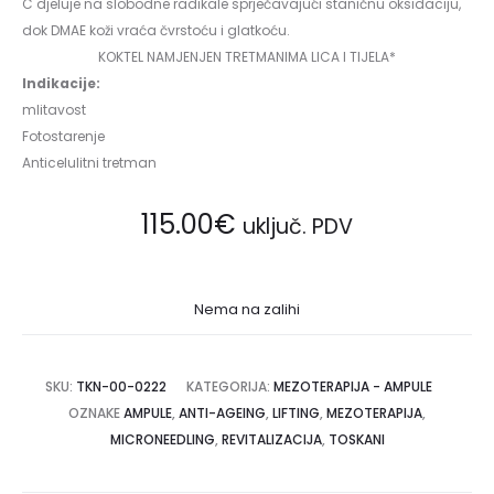
C djeluje na slobodne radikale sprječavajući staničnu oksidaciju,
dok DMAE koži vraća čvrstoću i glatkoću.
KOKTEL NAMJENJEN TRETMANIMA LICA I TIJELA*
Indikacije:
mlitavost
Fotostarenje
Anticelulitni tretman
115.00
€
uključ. PDV
Nema na zalihi
SKU:
TKN-00-0222
KATEGORIJA:
MEZOTERAPIJA - AMPULE
OZNAKE
AMPULE
,
ANTI-AGEING
,
LIFTING
,
MEZOTERAPIJA
,
MICRONEEDLING
,
REVITALIZACIJA
,
TOSKANI