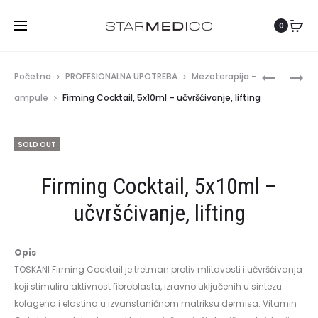
Hrvatski
0
Produc
A-
PURIFYIN
Početna
PROFESIONALNA UPOTREBA
Mezoterapija -
OX
COCKTAIL
naviga
ampule
Firming Cocktail, 5x10ml – učvršćivanje, lifting
360
5X10ML
HIDRATA
–
SOLD OUT
/
MASNA
ZAŠTITA
KOŽA,AK
Firming Cocktail, 5x10ml –
/
ANTIAGE
učvršćivanje, lifting
,
5X10ML
Opis
TOSKANI Firming Cocktail je tretman protiv mlitavosti i učvršćivanja
koji stimulira aktivnost fibroblasta, izravno uključenih u sintezu
kolagena i elastina u izvanstaničnom matriksu dermisa. Vitamin