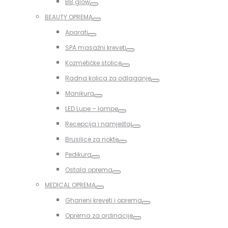
BB glow
Toggle
BEAUTY OPREMA
Toggle
Aparati
Toggle
SPA masažni kreveti
Toggle
Kozmetičke stolice
Toggle
Radna kolica za odlaganje
Toggle
Manikura
Toggle
LED Lupe – lampe
Toggle
Recepcija i namještaj
Toggle
Brusilice za nokte
Toggle
Pedikura
Toggle
Ostala oprema
Toggle
MEDICAL OPREMA
Toggle
Gharieni kreveti i oprema
Toggle
Oprema za ordinacije
Toggle