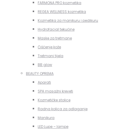
FARMONA PRO kozmetika
REGEA WELLNESS kozmetika
Kozmetika za manikuru i pedikuru
Hydrofacial tekućine
Maske za tretmane
Čišćenje kože
Tretmani tijela
BB glow
BEAUTY OPREMA
Aparati
SPA masažni kreveti
Kozmetičke stolice
Radna kolica za odlaganje
Manikura
LED Lupe – lampe