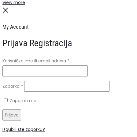
Search
Reset
View more
Close
My Account
Prijava
Registracija
Obavezno
Korisničko ime ili email adresa
*
Obavezno
Zaporka
*
Zapamti me
Prijava
Izgubili ste zaporku?