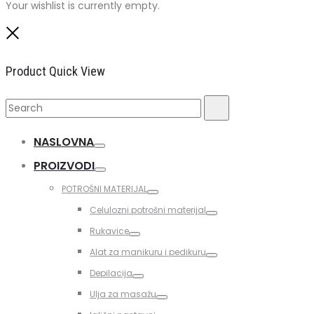
Your wishlist is currently empty.
Close
Product Quick View
Search
Search
for:
NASLOVNA
Toggle
PROIZVODI
Toggle
POTROŠNI MATERIJAL
Toggle
Celulozni potrošni materijal
Toggle
Rukavice
Toggle
Alat za manikuru i pedikuru
Toggle
Depilacija
Toggle
Ulja za masažu
Toggle