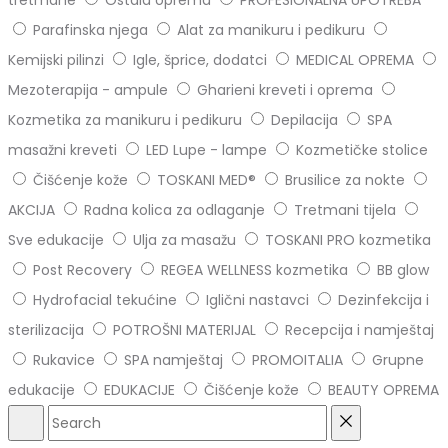
tretmane
Ostala oprema
PROFESIONALNA UPOTREBA
Parafinska njega
Alat za manikuru i pedikuru
Kemijski pilinzi
Igle, šprice, dodatci
MEDICAL OPREMA
Mezoterapija - ampule
Gharieni kreveti i oprema
Kozmetika za manikuru i pedikuru
Depilacija
SPA
masažni kreveti
LED Lupe - lampe
Kozmetičke stolice
Čišćenje kože
TOSKANI MED®️
Brusilice za nokte
AKCIJA
Radna kolica za odlaganje
Tretmani tijela
Sve edukacije
Ulja za masažu
TOSKANI PRO kozmetika
Post Recovery
REGEA WELLNESS kozmetika
BB glow
Hydrofacial tekućine
Iglični nastavci
Dezinfekcija i
sterilizacija
POTROŠNI MATERIJAL
Recepcija i namještaj
Rukavice
SPA namještaj
PROMOITALIA
Grupne
edukacije
EDUKACIJE
Čišćenje kože
BEAUTY OPREMA