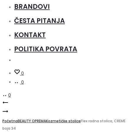
BRANDOVI
ČESTA PITANJA
KONTAKT
POLITIKA POVRATA
0
0
0
Product
Creo
Creo
stol
navigation
radna
Početna
za
BEAUTY OPREMA
Kozmetičke stolice
Flex radna stolica, CREME
boja 34
kolica
tretmane