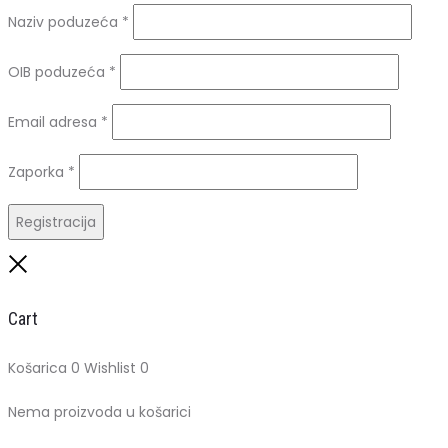
Naziv poduzeća
*
OIB poduzeća
*
Obavezno
Email adresa
*
Obavezno
Zaporka
*
Registracija
Close
Cart
Košarica
0
Wishlist
0
Nema proizvoda u košarici