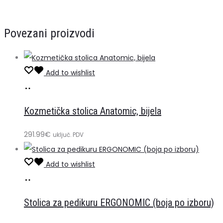
Povezani proizvodi
Add to wishlist
Dodaj
u
Kozmetička stolica Anatomic, bijela
košaricu
291.99
€
uključ. PDV
Add to wishlist
Odaberi
Ovaj
opcije
proizvod
Stolica za pedikuru ERGONOMIC (boja po izboru)
ima