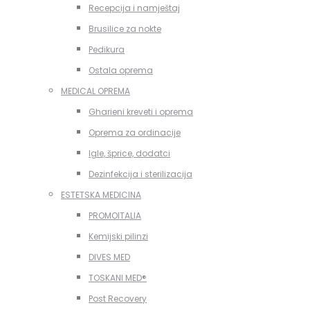
Recepcija i namještaj
Brusilice za nokte
Pedikura
Ostala oprema
MEDICAL OPREMA
Gharieni kreveti i oprema
Oprema za ordinacije
Igle, šprice, dodatci
Dezinfekcija i sterilizacija
ESTETSKA MEDICINA
PROMOITALIA
Kemijski pilinzi
DIVES MED
TOSKANI MED®️
Post Recovery