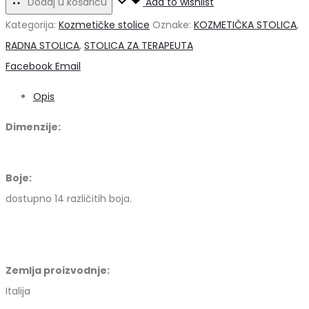
Dodaj u košaricu
Add to wishlist
stolica,
Kategorija:
Kozmetičke stolice
Oznake:
KOZMETIČKA STOLICA
,
CREME
RADNA STOLICA
,
STOLICA ZA TERAPEUTA
boja
Share
Facebook
Email
34
Opis
količina
Dimenzije:
Boje:
dostupno 14 različitih boja.
Zemlja proizvodnje:
Italija