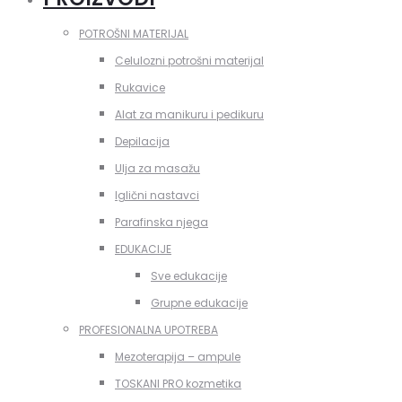
POTROŠNI MATERIJAL
Celulozni potrošni materijal
Rukavice
Alat za manikuru i pedikuru
Depilacija
Ulja za masažu
Iglični nastavci
Parafinska njega
EDUKACIJE
Sve edukacije
Grupne edukacije
PROFESIONALNA UPOTREBA
Mezoterapija – ampule
TOSKANI PRO kozmetika