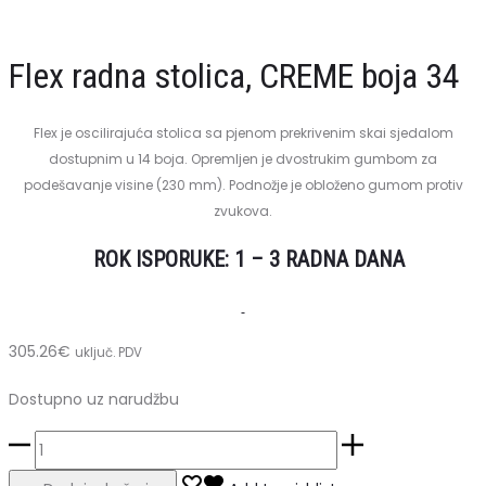
i
masaže
Flex radna stolica, CREME boja 34
Flex je oscilirajuća stolica sa pjenom prekrivenim skai sjedalom
dostupnim u 14 boja. Opremljen je dvostrukim gumbom za
podešavanje visine (230 mm). Podnožje je obloženo gumom protiv
zvukova.
ROK ISPORUKE: 1 – 3 RADNA DANA
305.26
€
uključ. PDV
Dostupno uz narudžbu
Flex
radna