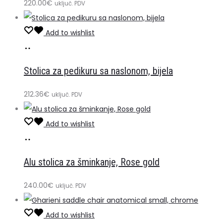
više
220.00
€
uključ. PDV
varijanti.
Opcije
Add to wishlist
se
Dodaj
mogu
u
Stolica za pedikuru sa naslonom, bijela
odabrati
košaricu
na
212.36
€
uključ. PDV
stranici
proizvoda
Add to wishlist
Dodaj
u
Alu stolica za šminkanje, Rose gold
košaricu
240.00
€
uključ. PDV
Add to wishlist