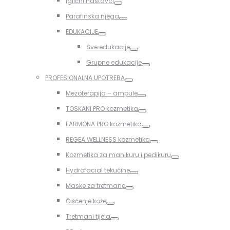
Iglični nastavci
Toggle
Parafinska njega
Toggle
EDUKACIJE
Toggle
Sve edukacije
Toggle
Grupne edukacije
Toggle
PROFESIONALNA UPOTREBA
Toggle
Mezoterapija – ampule
Toggle
TOSKANI PRO kozmetika
Toggle
FARMONA PRO kozmetika
Toggle
REGEA WELLNESS kozmetika
Toggle
Kozmetika za manikuru i pedikuru
Toggle
Hydrofacial tekućine
Toggle
Maske za tretmane
Toggle
Čišćenje kože
Toggle
Tretmani tijela
Toggle