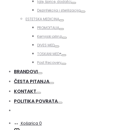
Igle, šprice, dodatci
Toggle
Dezinfekcija i sterilizacija
Toggle
ESTETSKA MEDICINA
Toggle
PROMOITALIA
Toggle
Kemijski pilinzi
Toggle
DIVES MED
Toggle
TOSKANI MED®️
Toggle
Post Recovery
Toggle
BRANDOVI
Toggle
ČESTA PITANJA
Toggle
KONTAKT
Toggle
POLITIKA POVRATA
Toggle
Košarica
0