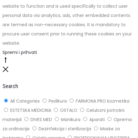
website to function and is used specifically to collect user
personal data via analytics, ads, other embedded contents
are termed as non-necessary cookies. It is mandatory to
procure user consent prior to running these cookies on your
website.
Spremi i prihvati
Go
to
Close
top
Search
All Categories
Pedikura
FARMONA PRO kozmetika
ESTETSKA MEDICINA
OSTALO
Celulozni potrošni
materijal
DIVES MED
Manikura
Aparati
Oprema
za ordinacije
Dezinfekcija i sterilizacija
Maske za