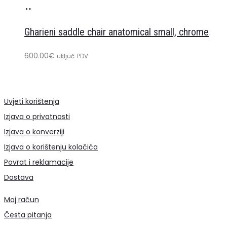
Dodaj
u
Gharieni saddle chair anatomical small, chrome
košaricu
600.00
€
uključ. PDV
Uvjeti korištenja
Izjava o privatnosti
Izjava o konverziji
Izjava o korištenju kolačića
Povrat i reklamacije
Dostava
Moj račun
Česta pitanja