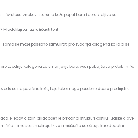
i čvrstoću, znakovi starenja kože poput bora i bora vidljivo su
Mladolikiji ten uz ružičasti ten!
ju. Tamo se može posebno stimulirati proizvodnja kolagena kako bi se
e proizvodnju kolagena za smanjenje bora, već i poboljšava protok limfe,
 dovode se na površinu kože, koje tako mogu posebno dobro prodrijeti u
a. Njegov dizajn prilagođen je prirodnoj strukturi kostiju ljudske glave
išića. Time se stimuliraju tkiva i mišići, što se očituje kao dodatni