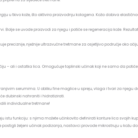
u u tkivo kože, što aktivira proizvodnju kolagena. Koža dobiva elastičnost 
i. Bolje se uvode proizvodi za njegu i potiče se regeneracija kože. Rezultat? 
reciznije, nježnije ultrazvučne tretmane za osjetljivo područje oko oči
ju – ali i ostatka lica. Omogućuje toplinski učinak koji ne samo da potič
hranjivim serumima. U obliku fine maglice u spreju, vlaga i tvari za njegu
e dubinski nahraniti i hidratizirati.
dili individualne tretmane!
u funkciju: s njima možete učinkovito definirati konture lica svojih kupac
 postigli željeni učinak podizanja, nastavci provode mikrostruju u kožu do m