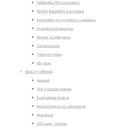
FARMONA PRO kozmetika
REGEA WELLNESS kozmetika
Kozmetika za manikuru i pedikuru
Hydrofacial tekućine
Maske za tretmane
Čišćenje kože
Tretmani tijela
BB glow
BEAUTY OPREMA
Aparati
SPA masažni kreveti
Kozmetičke stolice
Radna kolica za odlaganje
Manikura
LED Lupe – lampe