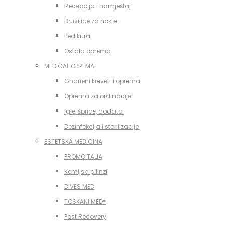
Recepcija i namještaj
Brusilice za nokte
Pedikura
Ostala oprema
MEDICAL OPREMA
Gharieni kreveti i oprema
Oprema za ordinacije
Igle, šprice, dodatci
Dezinfekcija i sterilizacija
ESTETSKA MEDICINA
PROMOITALIA
Kemijski pilinzi
DIVES MED
TOSKANI MED®️
Post Recovery