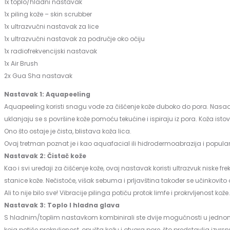
1x toplo/hladni nastavak
1x piling kože – skin scrubber
1x ultrazvučni nastavak za lice
1x ultrazvučni nastavak za područje oko očiju
1x radiofrekvencijski nastavak
1x Air Brush
2x Gua Sha nastavak
Nastavak 1: Aquapeeling
Aquapeeling koristi snagu vode za čišćenje kože duboko do pora. Nasadni
uklanjaju se s površine kože pomoću tekućine i ispiraju iz pora. Koža ist
Ono što ostaje je čista, blistava koža lica.
Ovaj tretman poznat je i kao aquafacial ili hidrodermoabrazija i popular
Nastavak 2: Čistač kože
Kao i svi uređaji za čišćenje kože, ovaj nastavak koristi ultrazvuk niske fr
stanice kože. Nečistoće, višak sebuma i prljavština također se učinkovi
Ali to nije bilo sve! Vibracije pilinga potiču protok limfe i prokrvljenost k
Nastavak 3: Toplo I hladna glava
S hladnim/toplim nastavkom kombinirali ste dvije mogućnosti u jednom nasad
koja potiče prokrvljenost, opušta kožu i otvara pore, što predstavlja izvr