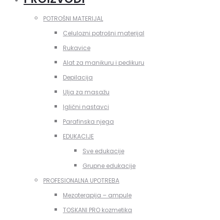
POTROŠNI MATERIJAL
Celulozni potrošni materijal
Rukavice
Alat za manikuru i pedikuru
Depilacija
Ulja za masažu
Iglični nastavci
Parafinska njega
EDUKACIJE
Sve edukacije
Grupne edukacije
PROFESIONALNA UPOTREBA
Mezoterapija – ampule
TOSKANI PRO kozmetika