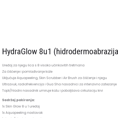
br.
i
21
hidrodermoabrazija)
–
100kom,
sterilni
HydraGlow 8u1 (hidrodermoabrazija
Uređaj za njegu lica s 8 visoko učinkovitih tretmana
Za čišćenje i pomlađivanje kože
Uključuje Aquapeeling, Skin Scrubber i Air Brush za čišćenje i njegu
Ultrazvuk, radiofrekvencija i Gua Sha nasadnici za intenzivno zatezanje
Topli/hladni nasadnik umiruje kožu i poboljšava cirkulaciju krvi
Sadržaj pakiranja:
1x Skin Glow 8 u 1 uređaj
1x Aquapeeling nastavak