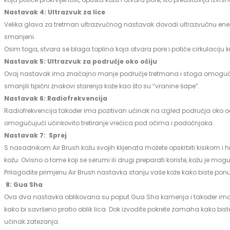
Nastavak 4: Ultrazvuk za lice
Velika glava za tretman ultrazvučnog nastavak dovodi ultrazvučnu energij
smanjeni.
Osim toga, stvara se blaga toplina koja otvara pore i potiče cirkulaciju krv
Nastavak 5: Ultrazvuk za područje oko očiju
Ovaj nastavak ima značajno manje područje tretmana i stoga omogućuje p
smanjili tipični znakovi starenja kože kao što su “vranine šape”.
Nastavak 6: Radiofrekvencija
Radiofrekvencija također ima pozitivan učinak na izgled područja oko oči
omogućujući učinkovito tretiranje vrećica pod očima i podočnjaka.
Nastavak 7: Sprej
S nasadnikom Air Brush kožu svojih klijenata možete opskrbiti kisikom i 
kožu. Ovisno o tome koji se serumi ili drugi preparati koriste, kožu je moguć
Prilagodite primjenu Air Brush nastavka stanju vaše kože kako biste ponu
8: Gua Sha
Ova dva nastavka oblikovana su poput Gua Sha kamenja i također imaju ist
kako bi savršeno pratio oblik lica. Dok izvodite pokrete zamaha kako biste
učinak zatezanja.