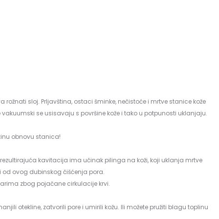
nati sloj. Prljavština, ostaci šminke, nečistoće i mrtve stanice kože
će vakuumski se usisavaju s površine kože i tako u potpunosti uklanjaju.
ezinu obnovu stanica!
 rezultirajuća kavitacija ima učinak pilinga na koži, koji uklanja mrtve
ti od ovog dubinskog čišćenja pora.
 tvarima zbog pojačane cirkulacije krvi.
tekline, zatvorili pore i umirili kožu. Ili možete pružiti blagu toplinu