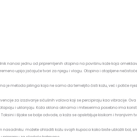
k nanosi jednu od pripremljenih otopina na površinu kože koja omekšava rož
ovremeno upija jačajuće tvari za njegu i vlagu. Otopina i otopljene nečisto
na je metoda pilinga koja ne samo da temeljito čisti kožu, već i potiče nj
ekvencije za izazivanje sićušnih valova koji se percipiraju kao vibracije. Ova
to otapaju i uklanjaju. Koža sklona aknama i miteserima posebno ima koris
ože. Toksini i šljake se bolje odvode, a koža se opskrbljuje kisikom i hranjivim
niku: možete ohladiti kožu svojih kupaca kako biste ublažili bol, smanjili o
snu pripremu za sljedeće tretmane.