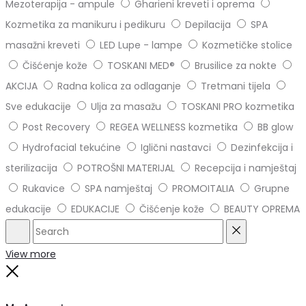
Mezoterapija - ampule
Gharieni kreveti i oprema
Kozmetika za manikuru i pedikuru
Depilacija
SPA
masažni kreveti
LED Lupe - lampe
Kozmetičke stolice
Čišćenje kože
TOSKANI MED®️
Brusilice za nokte
AKCIJA
Radna kolica za odlaganje
Tretmani tijela
Sve edukacije
Ulja za masažu
TOSKANI PRO kozmetika
Post Recovery
REGEA WELLNESS kozmetika
BB glow
Hydrofacial tekućine
Iglični nastavci
Dezinfekcija i
sterilizacija
POTROŠNI MATERIJAL
Recepcija i namještaj
Rukavice
SPA namještaj
PROMOITALIA
Grupne
edukacije
EDUKACIJE
Čišćenje kože
BEAUTY OPREMA
Search
Reset
View more
Close