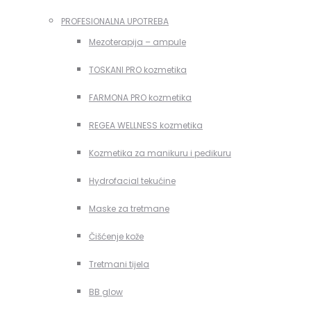
PROFESIONALNA UPOTREBA
Mezoterapija – ampule
TOSKANI PRO kozmetika
FARMONA PRO kozmetika
REGEA WELLNESS kozmetika
Kozmetika za manikuru i pedikuru
Hydrofacial tekućine
Maske za tretmane
Čišćenje kože
Tretmani tijela
BB glow