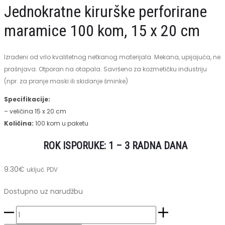
pedikuru
Jednokratne kirurške perforirane
50
maramice 100 kom, 15 x 20 cm
kom,
40
Izrađeni od vrlo kvalitetnog netkanog materijala.
Mekana, upijajuća, ne
x
prašnjava. Otporan na otapala. Savršeno za kozmetičku industriju
50
(npr. za pranje maski ili skidanje šminke)
cm
Specifikacije:
– veličina 15 x 20 cm
Količina:
100 kom u paketu
ROK ISPORUKE: 1 – 3 RADNA DANA
9.30
€
uključ. PDV
Dostupno uz narudžbu
Jednokratne