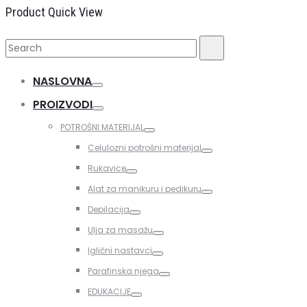
Product Quick View
Search
Search
for:
NASLOVNA
Toggle
PROIZVODI
Toggle
POTROŠNI MATERIJAL
Toggle
Celulozni potrošni materijal
Toggle
Rukavice
Toggle
Alat za manikuru i pedikuru
Toggle
Depilacija
Toggle
Ulja za masažu
Toggle
Iglični nastavci
Toggle
Parafinska njega
Toggle
EDUKACIJE
Toggle