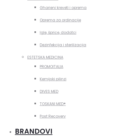
Gharieni kreveti i oprema
Oprema za ordinacije
Igle, šprice, dodatci
Dezinfekcija i sterilizacija
ESTETSKA MEDICINA
PROMOITALIA
Kemijski pilinzi
DIVES MED
TOSKANI MED®️
Post Recovery
BRANDOVI