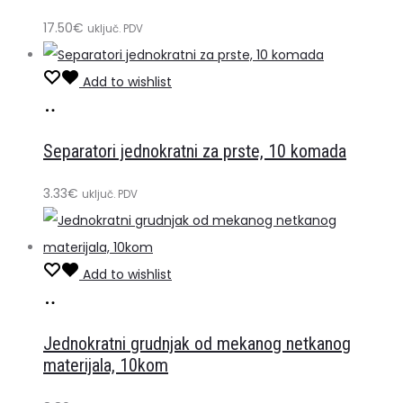
17.50
€
uključ. PDV
Add to wishlist
Dodaj
u
Separatori jednokratni za prste, 10 komada
košaricu
3.33
€
uključ. PDV
Add to wishlist
Dodaj
u
Jednokratni grudnjak od mekanog netkanog
košaricu
materijala, 10kom