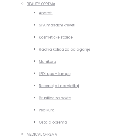
BEAUTY OPREMA
Aparati
SPA masažni kreveti
Kozmetičke stolice
Radna kolica za odlaganje
Manikura
LED Lupe – lampe
Recepcija i namještaj
Brusilice za nokte
Pedikura
Ostala oprema
MEDICAL OPREMA