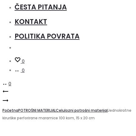
ČESTA PITANJA
KONTAKT
POLITIKA POVRATA
0
0
0
Product
Snippex
Jednokratni
grickalica
navigation
netkani
Početna
za
POTROŠNI MATERIJAL
Celulozni potrošni materijal
Jednokratne
kirurške perforirane maramice 100 kom, 15 x 20 cm
ručnik
nokte
za
NS19