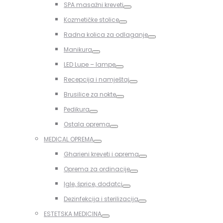
SPA masažni kreveti
Toggle
Kozmetičke stolice
Toggle
Radna kolica za odlaganje
Toggle
Manikura
Toggle
LED Lupe – lampe
Toggle
Recepcija i namještaj
Toggle
Brusilice za nokte
Toggle
Pedikura
Toggle
Ostala oprema
Toggle
MEDICAL OPREMA
Toggle
Gharieni kreveti i oprema
Toggle
Oprema za ordinacije
Toggle
Igle, šprice, dodatci
Toggle
Dezinfekcija i sterilizacija
Toggle
ESTETSKA MEDICINA
Toggle