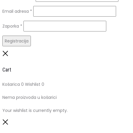
Obavezno
Email adresa
*
Obavezno
Zaporka
*
Registracija
Close
Cart
Košarica
0
Wishlist
0
Nema proizvoda u košarici
Your wishlist is currently empty.
Close