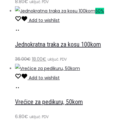
8.80
€
uključ. PDV
50%
Add to wishlist
Dodaj
u
Jednokratna traka za kosu 100kom
košaricu
Izvorna
Trenutna
36.00
€
18.00
€
uključ. PDV
cijena
cijena
bila
je:
Add to wishlist
Dodaj
je:
18.00€.
u
36.00€.
Vrećice za pedikuru, 50kom
košaricu
6.80
€
uključ. PDV