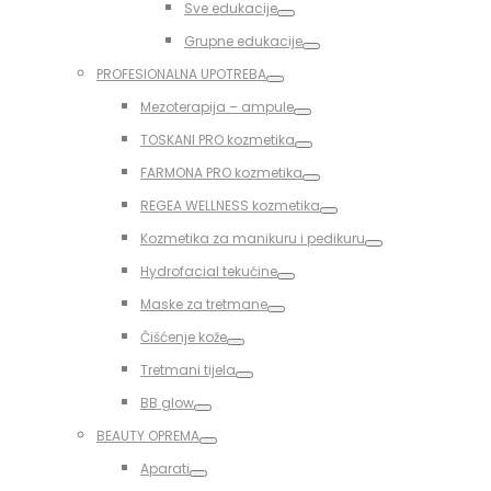
Sve edukacije
Toggle
Grupne edukacije
Toggle
PROFESIONALNA UPOTREBA
Toggle
Mezoterapija – ampule
Toggle
TOSKANI PRO kozmetika
Toggle
FARMONA PRO kozmetika
Toggle
REGEA WELLNESS kozmetika
Toggle
Kozmetika za manikuru i pedikuru
Toggle
Hydrofacial tekućine
Toggle
Maske za tretmane
Toggle
Čišćenje kože
Toggle
Tretmani tijela
Toggle
BB glow
Toggle
BEAUTY OPREMA
Toggle
Aparati
Toggle