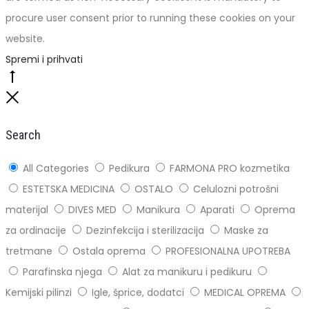
procure user consent prior to running these cookies on your
website.
Spremi i prihvati
Go
to
Close
top
Search
All Categories
Pedikura
FARMONA PRO kozmetika
ESTETSKA MEDICINA
OSTALO
Celulozni potrošni
materijal
DIVES MED
Manikura
Aparati
Oprema
za ordinacije
Dezinfekcija i sterilizacija
Maske za
tretmane
Ostala oprema
PROFESIONALNA UPOTREBA
Parafinska njega
Alat za manikuru i pedikuru
Kemijski pilinzi
Igle, šprice, dodatci
MEDICAL OPREMA