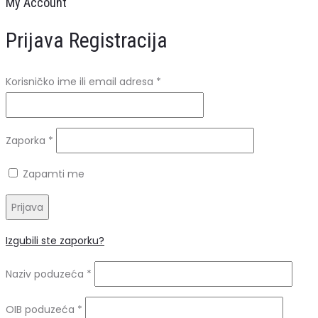
My Account
Prijava
Registracija
Obavezno
Korisničko ime ili email adresa
*
Obavezno
Zaporka
*
Zapamti me
Prijava
Izgubili ste zaporku?
Naziv poduzeća
*
OIB poduzeća
*