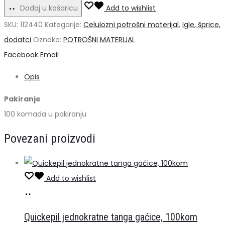
kirurške
Dodaj u košaricu
Add to wishlist
perforirane
SKU:
112440
Kategorije:
Celulozni potrošni materijal
,
Igle, šprice,
maramice
dodatci
Oznaka:
POTROŠNI MATERIJAL
100
Share
Facebook
Email
kom,
Opis
15
x
Pakiranje
20
100 komada u pakiranju
cm
Povezani proizvodi
količina
Add to wishlist
Dodaj
u
Quickepil jednokratne tanga gaćice, 100kom
košaricu