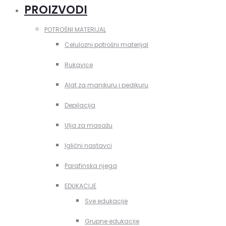
PROIZVODI
POTROŠNI MATERIJAL
Celulozni potrošni materijal
Rukavice
Alat za manikuru i pedikuru
Depilacija
Ulja za masažu
Iglični nastavci
Parafinska njega
EDUKACIJE
Sve edukacije
Grupne edukacije