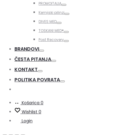
PROMOITALIA
Toggle
Kemijski pilinzi
Toggle
DIVES MED
Toggle
TOSKANI MED®️
Toggle
Post Recovery
Toggle
BRANDOVI
Toggle
ČESTA PITANJA
Toggle
KONTAKT
Toggle
POLITIKA POVRATA
Toggle
Košarica
0
Wishlist
0
Login