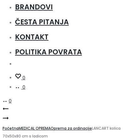
BRANDOVI
ČESTA PITANJA
KONTAKT
POLITIKA POVRATA
0
0
0
Product
Mayo
MEDICAZIONE
stol
navigation
kolica,
Početna
za
MEDICAL OPREMA
Oprema za ordinacije
LANCART kolica
70x50x80 cm s ladicom
čelik
instrumente