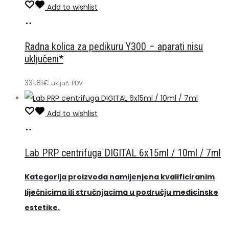
Add to wishlist
Dodaj
u
Radna kolica za pedikuru Y300 – aparati nisu
košaricu
uključeni*
331.81
€
uključ. PDV
Add to wishlist
Pročitaj
više
Lab PRP centrifuga DIGITAL 6x15ml / 10ml / 7ml
Kategorija proizvoda namijenjena kvalificiranim
liječnicima ili stručnjacima u području medicinske
estetike.