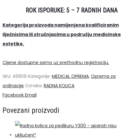
ROK ISPORUKE: 5 – 7 RADNIH DANA
Kategorija proizvoda namijenjena kvalificiranim
liječnicima ili stručnjacima u području medicinske
estetike.
Cijene dostupne samo uz prethodnu registraciju.
SKU:
45809
Kategorije:
MEDICAL OPREMA
,
Oprema za
ordinacije
Oznaka:
RADNA KOLICA
Share
Facebook
Email
Povezani proizvodi