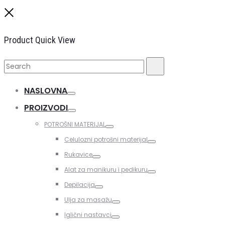
Close
Product Quick View
Search
Search
for:
NASLOVNA
Toggle
PROIZVODI
Toggle
POTROŠNI MATERIJAL
Toggle
Celulozni potrošni materijal
Toggle
Rukavice
Toggle
Alat za manikuru i pedikuru
Toggle
Depilacija
Toggle
Ulja za masažu
Toggle
Iglični nastavci
Toggle