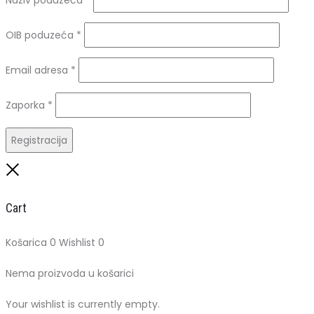
Naziv poduzeća
*
OIB poduzeća
*
Obavezno
Email adresa
*
Obavezno
Zaporka
*
Registracija
Close
Cart
Košarica
0
Wishlist
0
Nema proizvoda u košarici
Your wishlist is currently empty.