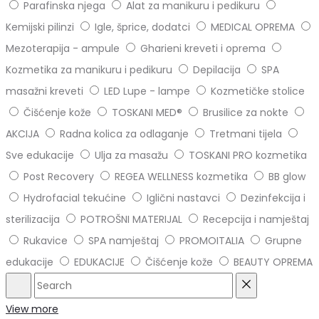
Parafinska njega
Alat za manikuru i pedikuru
Kemijski pilinzi
Igle, šprice, dodatci
MEDICAL OPREMA
Mezoterapija - ampule
Gharieni kreveti i oprema
Kozmetika za manikuru i pedikuru
Depilacija
SPA
masažni kreveti
LED Lupe - lampe
Kozmetičke stolice
Čišćenje kože
TOSKANI MED®️
Brusilice za nokte
AKCIJA
Radna kolica za odlaganje
Tretmani tijela
Sve edukacije
Ulja za masažu
TOSKANI PRO kozmetika
Post Recovery
REGEA WELLNESS kozmetika
BB glow
Hydrofacial tekućine
Iglični nastavci
Dezinfekcija i
sterilizacija
POTROŠNI MATERIJAL
Recepcija i namještaj
Rukavice
SPA namještaj
PROMOITALIA
Grupne
edukacije
EDUKACIJE
Čišćenje kože
BEAUTY OPREMA
Search
Reset
View more