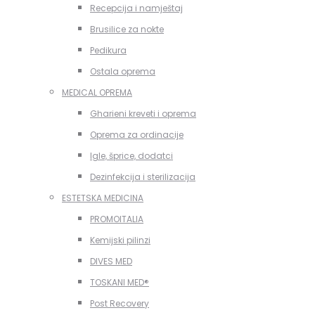
Recepcija i namještaj
Brusilice za nokte
Pedikura
Ostala oprema
MEDICAL OPREMA
Gharieni kreveti i oprema
Oprema za ordinacije
Igle, šprice, dodatci
Dezinfekcija i sterilizacija
ESTETSKA MEDICINA
PROMOITALIA
Kemijski pilinzi
DIVES MED
TOSKANI MED®️
Post Recovery