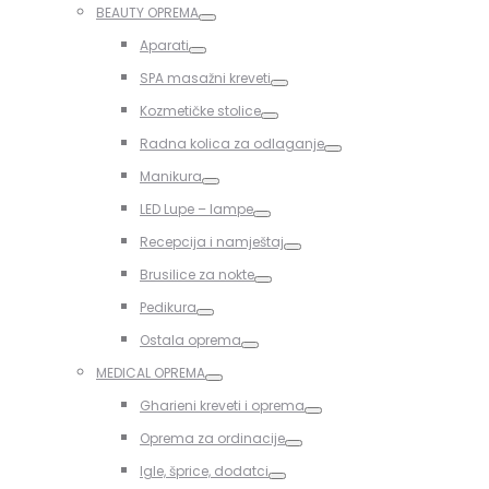
BEAUTY OPREMA
Toggle
Aparati
Toggle
SPA masažni kreveti
Toggle
Kozmetičke stolice
Toggle
Radna kolica za odlaganje
Toggle
Manikura
Toggle
LED Lupe – lampe
Toggle
Recepcija i namještaj
Toggle
Brusilice za nokte
Toggle
Pedikura
Toggle
Ostala oprema
Toggle
MEDICAL OPREMA
Toggle
Gharieni kreveti i oprema
Toggle
Oprema za ordinacije
Toggle
Igle, šprice, dodatci