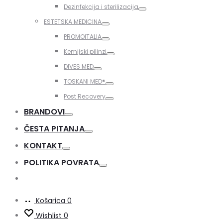
Toggle
Dezinfekcija i sterilizacija
Toggle
ESTETSKA MEDICINA
Toggle
PROMOITALIA
Toggle
Kemijski pilinzi
Toggle
DIVES MED
Toggle
TOSKANI MED®️
Toggle
Post Recovery
Toggle
BRANDOVI
Toggle
ČESTA PITANJA
Toggle
KONTAKT
Toggle
POLITIKA POVRATA
Toggle
Košarica
0
Wishlist
0