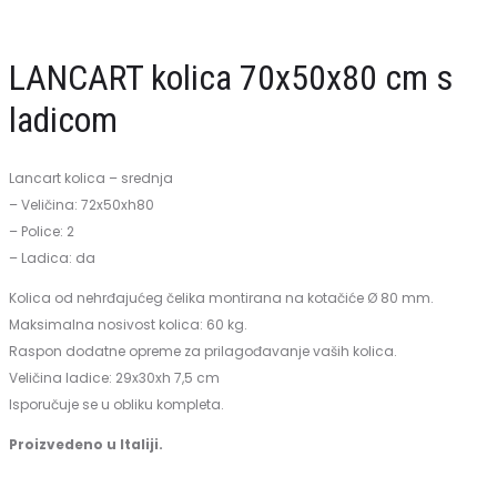
sa
pladnjem
LANCART kolica 70x50x80 cm s
ladicom
Lancart kolica – srednja
– Veličina: 72x50xh80
– Police: 2
– Ladica: da
Kolica od nehrđajućeg čelika montirana na kotačiće Ø 80 mm.
Maksimalna nosivost kolica: 60 kg.
Raspon dodatne opreme za prilagođavanje vaših kolica.
Veličina ladice: 29x30xh 7,5 cm
Isporučuje se u obliku kompleta.
Proizvedeno u Italiji.