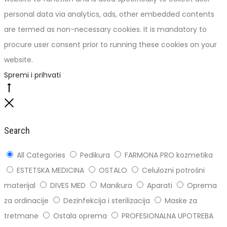
personal data via analytics, ads, other embedded contents
are termed as non-necessary cookies. It is mandatory to
procure user consent prior to running these cookies on your
website.
Spremi i prihvati
Go
to
Close
top
Search
All Categories
Pedikura
FARMONA PRO kozmetika
ESTETSKA MEDICINA
OSTALO
Celulozni potrošni
materijal
DIVES MED
Manikura
Aparati
Oprema
za ordinacije
Dezinfekcija i sterilizacija
Maske za
tretmane
Ostala oprema
PROFESIONALNA UPOTREBA