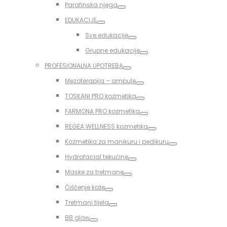
Parafinska njega
Toggle
EDUKACIJE
Toggle
Sve edukacije
Toggle
Grupne edukacije
Toggle
PROFESIONALNA UPOTREBA
Toggle
Mezoterapija – ampule
Toggle
TOSKANI PRO kozmetika
Toggle
FARMONA PRO kozmetika
Toggle
REGEA WELLNESS kozmetika
Toggle
Kozmetika za manikuru i pedikuru
Toggle
Hydrofacial tekućine
Toggle
Maske za tretmane
Toggle
Čišćenje kože
Toggle
Tretmani tijela
Toggle
BB glow
Toggle