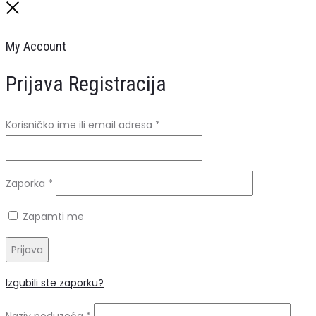
Close
My Account
Prijava
Registracija
Obavezno
Korisničko ime ili email adresa
*
Obavezno
Zaporka
*
Zapamti me
Prijava
Izgubili ste zaporku?