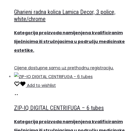
više
Gharieni radna kolica Lamica Decor, 3 police,
white/chrome
Kategorija proizvoda namijenjena kvalificiranim
liječnicima ili stručnjacima u području medicinske
estetike.
Cijene dostupne samo uz prethodnu registraciju.
Add to wishlist
Pročitaj
više
ZIP-IQ DIGITAL CENTRIFUGA – 6 tubes
Kategorija proizvoda namijenjena kvalificiranim
liječnicima ili stručnjacima u području medicinske