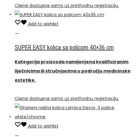
Cijene dostupne samo uz prethodnu registraciju.
Add to wishlist
Pročitaj
više
SUPER EASY kolica sa policom 40×36 cm
Kategorija proizvoda namijenjena kvalificiranim
liječnicima ili stručnjacima u području medicinske
estetike.
Cijene dostupne samo uz prethodnu registraciju.
Add to wishlist
Pročitaj