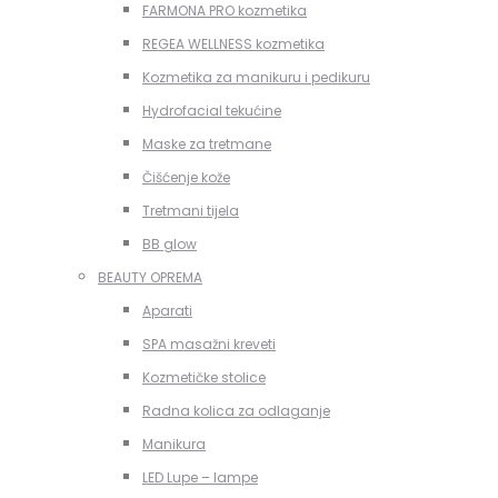
FARMONA PRO kozmetika
REGEA WELLNESS kozmetika
Kozmetika za manikuru i pedikuru
Hydrofacial tekućine
Maske za tretmane
Čišćenje kože
Tretmani tijela
BB glow
BEAUTY OPREMA
Aparati
SPA masažni kreveti
Kozmetičke stolice
Radna kolica za odlaganje
Manikura
LED Lupe – lampe