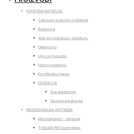
POTROŠNI MATERIJAL
Celulozni potrošni materijal
Rukavice
Alat za manikuru i pedikuru
Depilacija
Ulja za masažu
Iglični nastavci
Parafinska njega
EDUKACIJE
Sve edukacije
Grupne edukacije
PROFESIONALNA UPOTREBA
Mezoterapija – ampule
TOSKANI PRO kozmetika