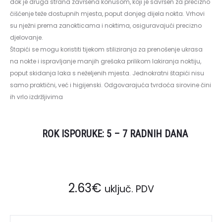
dok je druga strana završena konusom, koji je savršen za precizno
čišćenje teže dostupnih mjesta, poput donjeg dijela nokta. Vrhovi
su nježni prema zanokticama i noktima, osiguravajući precizno
djelovanje.
Štapići se mogu koristiti tijekom stiliziranja za prenošenje ukrasa
na nokte i ispravljanje manjih grešaka prilikom lakiranja noktiju,
poput skidanja laka s neželjenih mjesta. Jednokratni štapići nisu
samo praktični, već i higijenski. Odgovarajuća tvrdoća sirovine čini
ih vrlo izdržljivima
ROK ISPORUKE: 5 – 7 RADNIH DANA
2.63
€
uključ. PDV