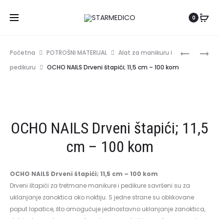
Hrvatski
0
Produc
DIVES
GHARIENI
Početna
POTROŠNI MATERIJAL
Alat za manikuru i
MED
LINA
naviga
pedikuru
OCHO NAILS Drveni štapići; 11,5 cm – 100 kom
X-
SELECT
PEN
WOOD
2.0
SOFT
MICRONE
+
OCHO NAILS Drveni štapići; 11,5
SET
SMART
THERMO
cm – 100 kom
OCHO NAILS Drveni štapići; 11,5 cm – 100 kom
Drveni štapići za tretmane manikure i pedikure savršeni su za
uklanjanje zanoktica oko noktiju. S jedne strane su oblikovane
poput lopatice, što omogućuje jednostavno uklanjanje zanoktica,