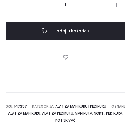
OCHO
NAILS
Drveni
štapići;
Dodaj u košaricu
11,5
cm
-
100
kom
količina
SKU:
147357
KATEGORIJA:
ALAT ZA MANIKURU I PEDIKURU
OZNAKE
ALAT ZA MANIKURU
,
ALAT ZA PEDIKURU
,
MANIKURA
,
NOKTI
,
PEDIKURA
,
POTISKIVAČ