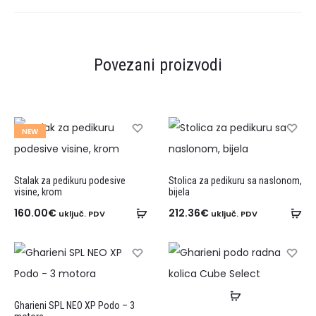
Povezani proizvodi
NEW
Stalak za pedikuru podesive
Stolica za pedikuru sa naslonom,
visine, krom
bijela
160.00
€
212.36
€
uključ. PDV
uključ. PDV
Gharieni SPL NEO XP Podo – 3