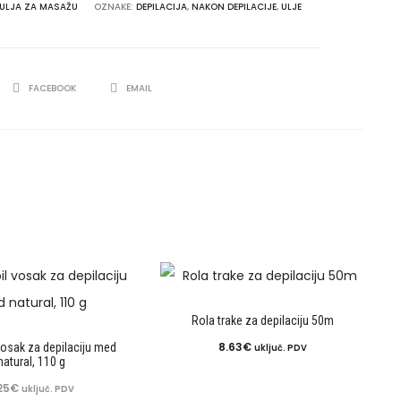
ULJA ZA MASAŽU
OZNAKE:
DEPILACIJA
,
NAKON DEPILACIJE
,
ULJE
SHARE
FACEBOOK
EMAIL
Rola trake za depilaciju 50m
8.63
€
vosak za depilaciju med
uključ. PDV
natural, 110 g
25
€
uključ. PDV