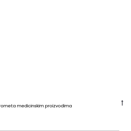
Go
 prometa medicinskim proizvodima
to
to