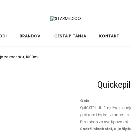
ODI
BRANDOVI
ČESTA PITANJA
KONTAKT
lje za masažu, 1000ml
Quickepi
Opis
QUICKEPIL ULJE nježno uklanj
glatkom i hidratiziranom te 
Dizajniran za sve tipove kože
Sadrži bisabolol, ulje šipka