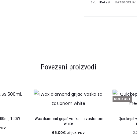
količina
SKU:
115429
KATEGORIJA:
Povezani proizvodi
SOLD OUT
500ml, 100W
iWax diamond grijač voska sa zaslonom
Quickepil 
white
 PDV
65.00
€
2.
uključ. PDV