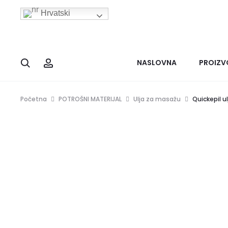
Hrvatski
Search
Account
NASLOVNA
PROIZV
Početna
POTROŠNI MATERIJAL
Ulja za masažu
Quickepil u