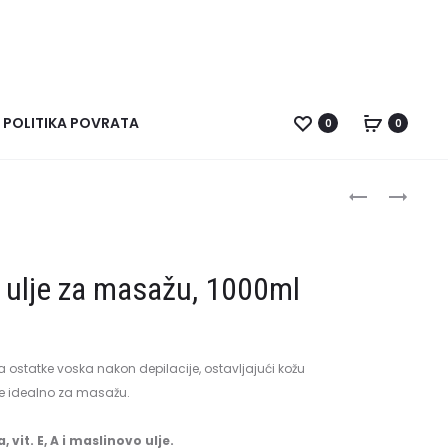
POLITIKA POVRATA
0
0
Product
PRIJANJAJU
MARATHON
FOLIJA
BRUSILICA
navigati
ZA
ZA
BODY
NOKTE
l ulje za masažu, 1000ml
WRAPPING,
N2
300M
+
SH300S
a ostatke voska nakon depilacije, ostavljajući kožu
je idealno za masažu.
.
, vit. E, A i maslinovo ulje.