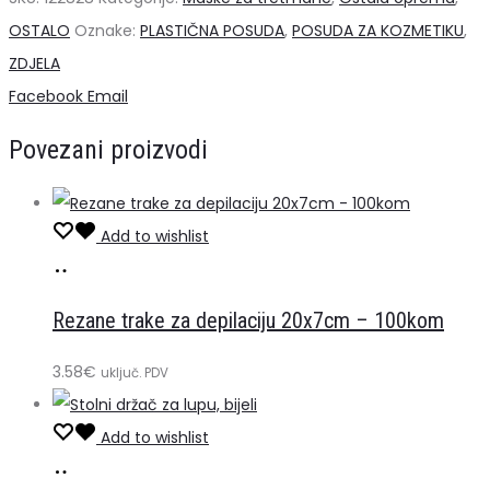
veličina
OSTALO
Oznake:
PLASTIČNA POSUDA
,
POSUDA ZA KOZMETIKU
,
Bijela
ZDJELA
količina
Share
Facebook
Email
Povezani proizvodi
Add to wishlist
Dodaj
u
Rezane trake za depilaciju 20x7cm – 100kom
košaricu
3.58
€
uključ. PDV
Add to wishlist
Dodaj