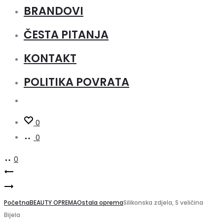
BRANDOVI
ČESTA PITANJA
KONTAKT
POLITIKA POVRATA
0
0
0
Product
Bubreg
Špatula
plastična
navigation
za
Početna
zdjela
BEAUTY OPREMA
Ostala oprema
Silikonska zdjela, S veličina
Bijela
alge
28cm,