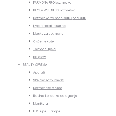
FARMONA PRO kozmetika
REGEA WELLNESS kozmetika
Kozmetika za manikuru i pedikuru
Hydrofacial tekućine
Maske za tretmane
Čišćenje kože
Tretmani tijela
BB glow
BEAUTY OPREMA
Aparati
SPA masažni kreveti
Kozmetičke stolice
Radna kolica za odlaganje
Manikura
LED Lupe – lampe