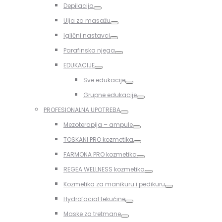
Depilacija
Toggle
Ulja za masažu
Toggle
Iglični nastavci
Toggle
Parafinska njega
Toggle
EDUKACIJE
Toggle
Sve edukacije
Toggle
Grupne edukacije
Toggle
PROFESIONALNA UPOTREBA
Toggle
Mezoterapija – ampule
Toggle
TOSKANI PRO kozmetika
Toggle
FARMONA PRO kozmetika
Toggle
REGEA WELLNESS kozmetika
Toggle
Kozmetika za manikuru i pedikuru
Toggle
Hydrofacial tekućine
Toggle
Maske za tretmane