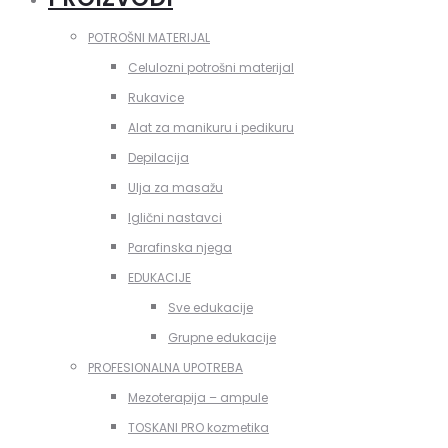
POTROŠNI MATERIJAL
Celulozni potrošni materijal
Rukavice
Alat za manikuru i pedikuru
Depilacija
Ulja za masažu
Iglični nastavci
Parafinska njega
EDUKACIJE
Sve edukacije
Grupne edukacije
PROFESIONALNA UPOTREBA
Mezoterapija – ampule
TOSKANI PRO kozmetika