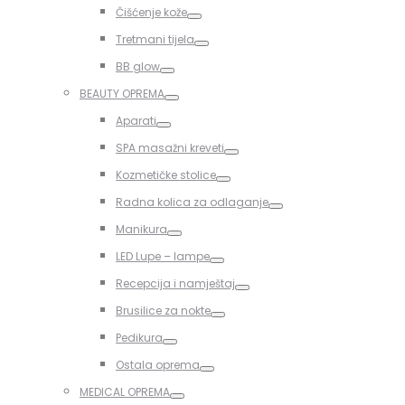
Toggle
Čišćenje kože
Toggle
Tretmani tijela
Toggle
BB glow
Toggle
BEAUTY OPREMA
Toggle
Aparati
Toggle
SPA masažni kreveti
Toggle
Kozmetičke stolice
Toggle
Radna kolica za odlaganje
Toggle
Manikura
Toggle
LED Lupe – lampe
Toggle
Recepcija i namještaj
Toggle
Brusilice za nokte
Toggle
Pedikura
Toggle
Ostala oprema
Toggle
MEDICAL OPREMA