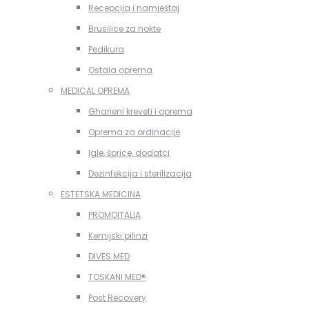
Recepcija i namještaj
Brusilice za nokte
Pedikura
Ostala oprema
MEDICAL OPREMA
Gharieni kreveti i oprema
Oprema za ordinacije
Igle, šprice, dodatci
Dezinfekcija i sterilizacija
ESTETSKA MEDICINA
PROMOITALIA
Kemijski pilinzi
DIVES MED
TOSKANI MED®️
Post Recovery