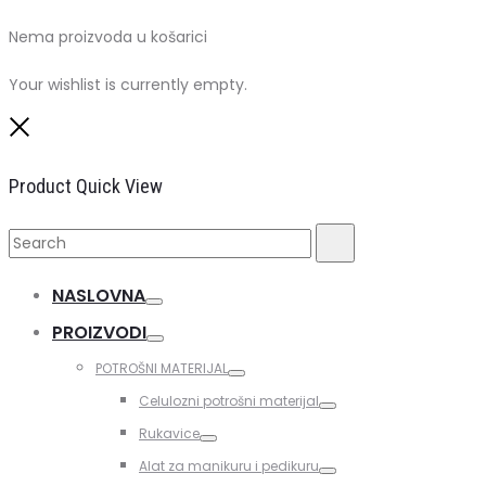
Nema proizvoda u košarici
Your wishlist is currently empty.
Close
Product Quick View
Search
Search
for:
NASLOVNA
Toggle
PROIZVODI
Toggle
POTROŠNI MATERIJAL
Toggle
Celulozni potrošni materijal
Toggle
Rukavice
Toggle
Alat za manikuru i pedikuru
Toggle