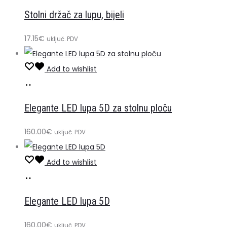
u
Stolni držač za lupu, bijeli
košaricu
17.15
€
uključ. PDV
Add to wishlist
Dodaj
u
Elegante LED lupa 5D za stolnu ploču
košaricu
160.00
€
uključ. PDV
Add to wishlist
Dodaj
u
Elegante LED lupa 5D
košaricu
160.00
€
uključ. PDV