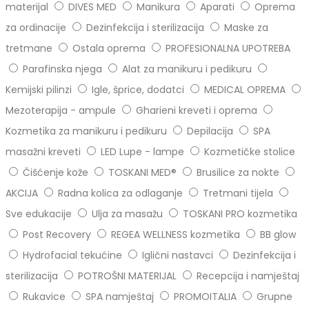
materijal
DIVES MED
Manikura
Aparati
Oprema
za ordinacije
Dezinfekcija i sterilizacija
Maske za
tretmane
Ostala oprema
PROFESIONALNA UPOTREBA
Parafinska njega
Alat za manikuru i pedikuru
Kemijski pilinzi
Igle, šprice, dodatci
MEDICAL OPREMA
Mezoterapija - ampule
Gharieni kreveti i oprema
Kozmetika za manikuru i pedikuru
Depilacija
SPA
masažni kreveti
LED Lupe - lampe
Kozmetičke stolice
Čišćenje kože
TOSKANI MED®️
Brusilice za nokte
AKCIJA
Radna kolica za odlaganje
Tretmani tijela
Sve edukacije
Ulja za masažu
TOSKANI PRO kozmetika
Post Recovery
REGEA WELLNESS kozmetika
BB glow
Hydrofacial tekućine
Iglični nastavci
Dezinfekcija i
sterilizacija
POTROŠNI MATERIJAL
Recepcija i namještaj
Rukavice
SPA namještaj
PROMOITALIA
Grupne