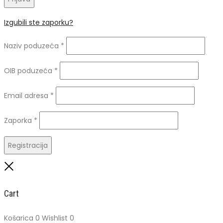
Izgubili ste zaporku?
Naziv poduzeća
*
OIB poduzeća
*
Obavezno
Email adresa
*
Obavezno
Zaporka
*
Registracija
Close
Cart
Košarica
0
Wishlist
0