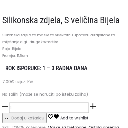
i
1000ml
maske,
Silikonska zdjela, S veličina Bijela
150mm
–
Silikonska zdjela za maske za višekratnu upotrebu dizajnirane za
5kom
miješanje algi i druge kozmetike.
Boja: Bijela
Promjer: 11,5cm
ROK ISPORUKE: 1 – 3 RADNA DANA
7.00
€
uključ. PDV
Na zalihi (može se naručiti po isteku zaliha)
Silikonska
zdjela,
Dodaj u košaricu
Add to wishlist
S
SKU:
122828
Kategorije:
Maske za tretmane
,
Ostala oprema
,