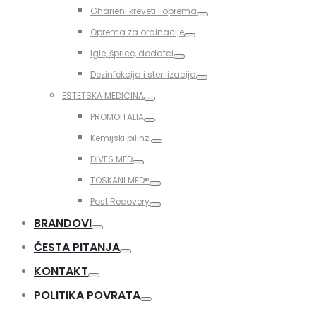
Toggle
Gharieni kreveti i oprema
Toggle
Oprema za ordinacije
Toggle
Igle, šprice, dodatci
Toggle
Dezinfekcija i sterilizacija
Toggle
ESTETSKA MEDICINA
Toggle
PROMOITALIA
Toggle
Kemijski pilinzi
Toggle
DIVES MED
Toggle
TOSKANI MED®️
Toggle
Post Recovery
Toggle
BRANDOVI
Toggle
ČESTA PITANJA
Toggle
KONTAKT
Toggle
POLITIKA POVRATA
Toggle