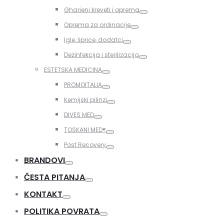
Toggle
Gharieni kreveti i oprema
Toggle
Oprema za ordinacije
Toggle
Igle, šprice, dodatci
Toggle
Dezinfekcija i sterilizacija
Toggle
ESTETSKA MEDICINA
Toggle
PROMOITALIA
Toggle
Kemijski pilinzi
Toggle
DIVES MED
Toggle
TOSKANI MED®️
Toggle
Post Recovery
Toggle
BRANDOVI
Toggle
ČESTA PITANJA
Toggle
KONTAKT
Toggle
POLITIKA POVRATA
Toggle