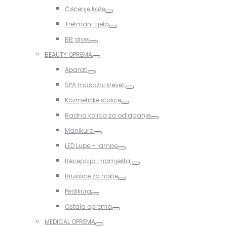
Toggle
Čišćenje kože
Toggle
Tretmani tijela
Toggle
BB glow
Toggle
BEAUTY OPREMA
Toggle
Aparati
Toggle
SPA masažni kreveti
Toggle
Kozmetičke stolice
Toggle
Radna kolica za odlaganje
Toggle
Manikura
Toggle
LED Lupe – lampe
Toggle
Recepcija i namještaj
Toggle
Brusilice za nokte
Toggle
Pedikura
Toggle
Ostala oprema
Toggle
MEDICAL OPREMA