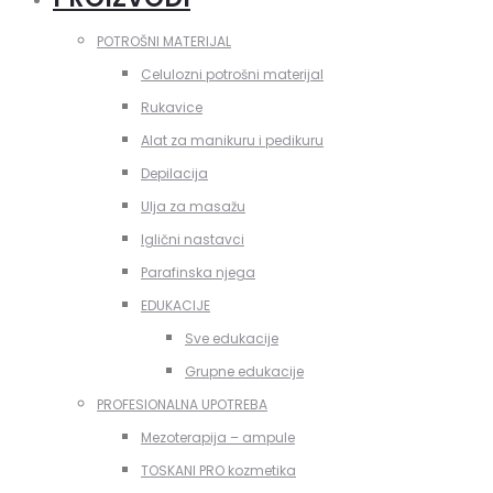
POTROŠNI MATERIJAL
Celulozni potrošni materijal
Rukavice
Alat za manikuru i pedikuru
Depilacija
Ulja za masažu
Iglični nastavci
Parafinska njega
EDUKACIJE
Sve edukacije
Grupne edukacije
PROFESIONALNA UPOTREBA
Mezoterapija – ampule
TOSKANI PRO kozmetika