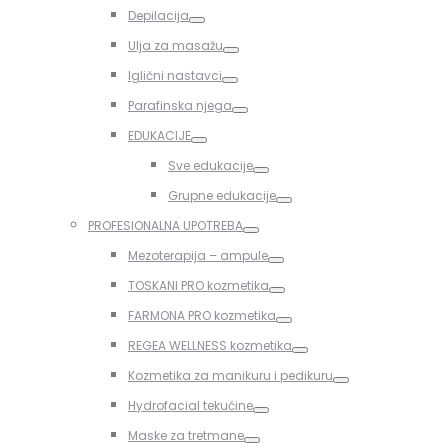
Toggle
Depilacija
Toggle
Ulja za masažu
Toggle
Iglični nastavci
Toggle
Parafinska njega
Toggle
EDUKACIJE
Toggle
Sve edukacije
Toggle
Grupne edukacije
Toggle
PROFESIONALNA UPOTREBA
Toggle
Mezoterapija – ampule
Toggle
TOSKANI PRO kozmetika
Toggle
FARMONA PRO kozmetika
Toggle
REGEA WELLNESS kozmetika
Toggle
Kozmetika za manikuru i pedikuru
Toggle
Hydrofacial tekućine
Toggle
Maske za tretmane