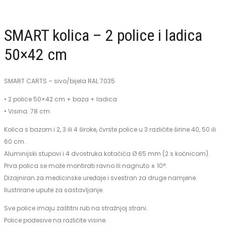
čelika
za
SMART kolica – 2 police i ladica
zdjelu
50×42 cm
SMART CARTS – sivo/bijela RAL 7035
• 2 police 50×42 cm + baza + ladica
• Visina: 78 cm
Kolica s bazom i 2, 3 ili 4 široke, čvrste police u 3 različite širine 40, 50 ili
60 cm.
Aluminijski stupovi i 4 dvostruka kotačića Ø 65 mm (2 s kočnicom).
Prva polica se može montirati ravno ili nagnuto ± 10°.
Dizajniran za medicinske uređaje i svestran za druge namjene.
Ilustrirane upute za sastavljanje.
Sve police imaju zaštitni rub na stražnjoj strani.
Police podesive na različite visine.