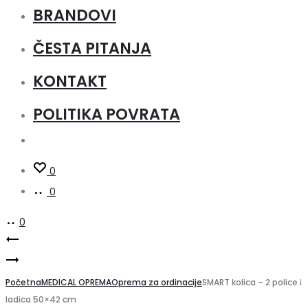
BRANDOVI
ČESTA PITANJA
KONTAKT
POLITIKA POVRATA
0
0
0
Product
MEDICAZIONE
Stalak
kolica,
navigation
od
Početna
čelik
MEDICAL OPREMA
Oprema za ordinacije
SMART kolica – 2 police i
ladica 50×42 cm
kromiranog