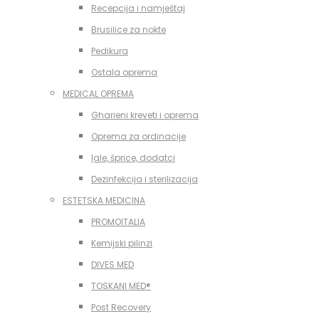
Recepcija i namještaj
Brusilice za nokte
Pedikura
Ostala oprema
MEDICAL OPREMA
Gharieni kreveti i oprema
Oprema za ordinacije
Igle, šprice, dodatci
Dezinfekcija i sterilizacija
ESTETSKA MEDICINA
PROMOITALIA
Kemijski pilinzi
DIVES MED
TOSKANI MED®️
Post Recovery