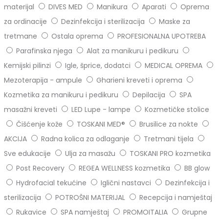
materijal
DIVES MED
Manikura
Aparati
Oprema
za ordinacije
Dezinfekcija i sterilizacija
Maske za
tretmane
Ostala oprema
PROFESIONALNA UPOTREBA
Parafinska njega
Alat za manikuru i pedikuru
Kemijski pilinzi
Igle, šprice, dodatci
MEDICAL OPREMA
Mezoterapija - ampule
Gharieni kreveti i oprema
Kozmetika za manikuru i pedikuru
Depilacija
SPA
masažni kreveti
LED Lupe - lampe
Kozmetičke stolice
Čišćenje kože
TOSKANI MED®️
Brusilice za nokte
AKCIJA
Radna kolica za odlaganje
Tretmani tijela
Sve edukacije
Ulja za masažu
TOSKANI PRO kozmetika
Post Recovery
REGEA WELLNESS kozmetika
BB glow
Hydrofacial tekućine
Iglični nastavci
Dezinfekcija i
sterilizacija
POTROŠNI MATERIJAL
Recepcija i namještaj
Rukavice
SPA namještaj
PROMOITALIA
Grupne