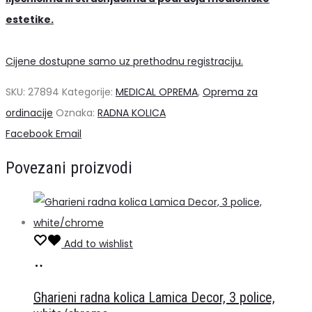
estetike.
Cijene dostupne samo uz prethodnu registraciju.
SKU:
27894
Kategorije:
MEDICAL OPREMA
,
Oprema za
ordinacije
Oznaka:
RADNA KOLICA
Share
Facebook
Email
Povezani proizvodi
Add to wishlist
Pročitaj
više
Gharieni radna kolica Lamica Decor, 3 police,