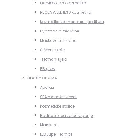
FARMONA PRO kozmetika
REGEA WELLNESS kozmetika
Kozmetika za manikuru i pedikuru
Hydrofacial tekućine
Maske za tretmane
Čišćenje kože
Tretmani tijela
BB glow
BEAUTY OPREMA
Aparati
SPA masažni kreveti
Kozmetičke stolice
Radna kolica za odlaganje
Manikura
LED Lupe – lampe