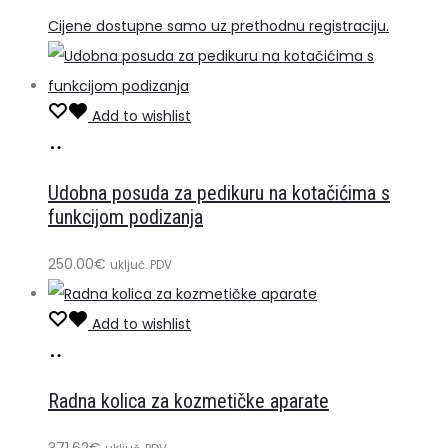
Cijene dostupne samo uz prethodnu registraciju.
Add to wishlist
Dodaj
u
Udobna posuda za pedikuru na kotačićima s
košaricu
funkcijom podizanja
250.00
€
uključ. PDV
Add to wishlist
Dodaj
u
Radna kolica za kozmetičke aparate
košaricu
371.62
€