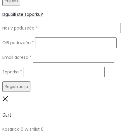
Prijava
Izgubili ste zaporku?
Naziv poduzeća
*
OIB poduzeća
*
Obavezno
Email adresa
*
Obavezno
Zaporka
*
Registracija
Close
Cart
Košarica
0
Wishlist
0