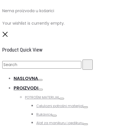
Nema proizvoda u košarici
Your wishlist is currently empty.
Close
Product Quick View
Search
Search
for:
NASLOVNA
Toggle
PROIZVODI
Toggle
POTROŠNI MATERIJAL
Toggle
Celulozni potrošni materijal
Toggle
Rukavice
Toggle
Alat za manikuru i pedikuru