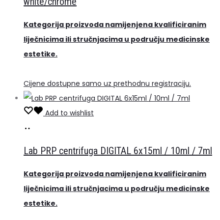
white/chrome
Kategorija proizvoda namijenjena kvalificiranim
liječnicima ili stručnjacima u području medicinske
estetike.
Cijene dostupne samo uz prethodnu registraciju.
Add to wishlist
Pročitaj
više
Lab PRP centrifuga DIGITAL 6x15ml / 10ml / 7ml
Kategorija proizvoda namijenjena kvalificiranim
liječnicima ili stručnjacima u području medicinske
estetike.