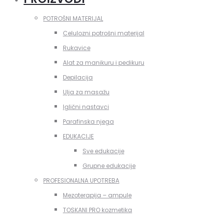
POTROŠNI MATERIJAL
Celulozni potrošni materijal
Rukavice
Alat za manikuru i pedikuru
Depilacija
Ulja za masažu
Iglični nastavci
Parafinska njega
EDUKACIJE
Sve edukacije
Grupne edukacije
PROFESIONALNA UPOTREBA
Mezoterapija – ampule
TOSKANI PRO kozmetika