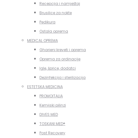
Recepcija i namještaj
Brusilice za nokte
Pedikura
Ostala oprema
MEDICAL OPREMA
Gharieni kreveti i oprema
Oprema za ordinacije
Igle, šprice, dodatci
Dezinfekcija i sterilizacija
ESTETSKA MEDICINA
PROMOITALIA
Kemijski pilinzi
DIVES MED
TOSKANI MED®️
Post Recovery