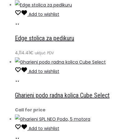
Add to wishlist
Dodaj
u
Edge stolica za pedikuru
košaricu
4,114.41
€
uključ. PDV
Add to wishlist
Pročitaj
više
Gharieni podo radna kolica Cube Select
Call for price
Add to wishlist
Dodaj