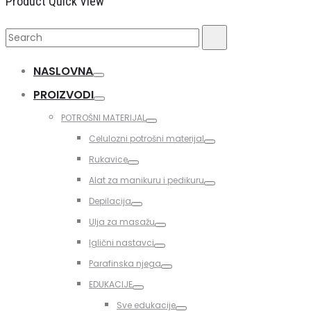
Product Quick View
Search
Search
for:
NASLOVNA
Toggle
PROIZVODI
Toggle
POTROŠNI MATERIJAL
Toggle
Celulozni potrošni materijal
Toggle
Rukavice
Toggle
Alat za manikuru i pedikuru
Toggle
Depilacija
Toggle
Ulja za masažu
Toggle
Iglični nastavci
Toggle
Parafinska njega
Toggle
EDUKACIJE
Toggle
Sve edukacije