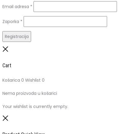
Obavezno
Email adresa
*
Obavezno
Zaporka
*
Registracija
Close
Cart
Košarica
0
Wishlist
0
Nema proizvoda u košarici
Your wishlist is currently empty.
Close