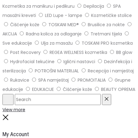
Kozmetika za manikuru i pedikuru
Depilacija
SPA
masažni kreveti
LED Lupe - lampe
Kozmetičke stolice
Čišćenje kože
TOSKANI MED®️
Brusilice za nokte
AKCIJA
Radna kolica za odlaganje
Tretmani tijela
Sve edukacije
Ulja za masažu
TOSKANI PRO kozmetika
Post Recovery
REGEA WELLNESS kozmetika
BB glow
Hydrofacial tekućine
Iglični nastavci
Dezinfekcija i
sterilizacija
POTROŠNI MATERIJAL
Recepcija i namještaj
Rukavice
SPA namještaj
PROMOITALIA
Grupne
edukacije
EDUKACIJE
Čišćenje kože
BEAUTY OPREMA
Search
Reset
View more
Close
My Account