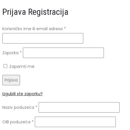
Prijava
Registracija
Obavezno
Korisničko ime ili email adresa
*
Obavezno
Zaporka
*
Zapamti me
Prijava
Izgubili ste zaporku?
Naziv poduzeća
*
OIB poduzeća
*