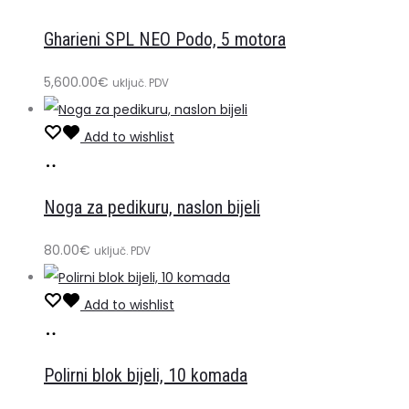
u
Gharieni SPL NEO Podo, 5 motora
košaricu
5,600.00
€
uključ. PDV
Add to wishlist
Dodaj
u
Noga za pedikuru, naslon bijeli
košaricu
80.00
€
uključ. PDV
Add to wishlist
Dodaj
u
Polirni blok bijeli, 10 komada
košaricu