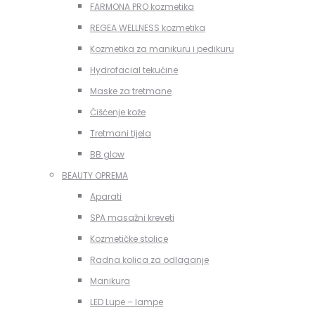
FARMONA PRO kozmetika
REGEA WELLNESS kozmetika
Kozmetika za manikuru i pedikuru
Hydrofacial tekućine
Maske za tretmane
Čišćenje kože
Tretmani tijela
BB glow
BEAUTY OPREMA
Aparati
SPA masažni kreveti
Kozmetičke stolice
Radna kolica za odlaganje
Manikura
LED Lupe – lampe