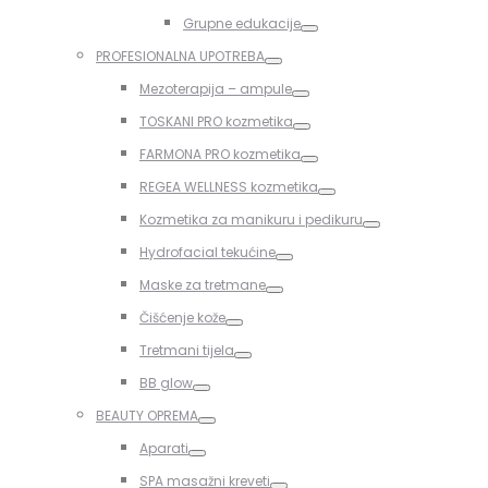
Toggle
Grupne edukacije
Toggle
PROFESIONALNA UPOTREBA
Toggle
Mezoterapija – ampule
Toggle
TOSKANI PRO kozmetika
Toggle
FARMONA PRO kozmetika
Toggle
REGEA WELLNESS kozmetika
Toggle
Kozmetika za manikuru i pedikuru
Toggle
Hydrofacial tekućine
Toggle
Maske za tretmane
Toggle
Čišćenje kože
Toggle
Tretmani tijela
Toggle
BB glow
Toggle
BEAUTY OPREMA
Toggle
Aparati
Toggle
SPA masažni kreveti