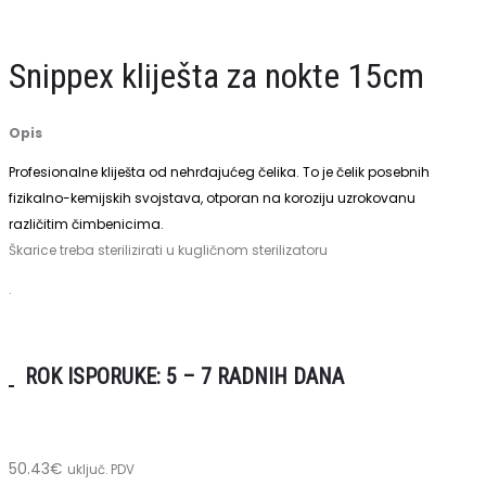
nokte
14cm
Snippex kliješta za nokte 15cm
Opis
Profesionalne kliješta od nehrđajućeg čelika.
To je čelik posebnih
fizikalno-kemijskih svojstava, otporan na koroziju uzrokovanu
različitim čimbenicima.
Škarice treba sterilizirati u kugličnom sterilizatoru
.
ROK ISPORUKE: 5 – 7 RADNIH DANA
50.43
€
uključ. PDV