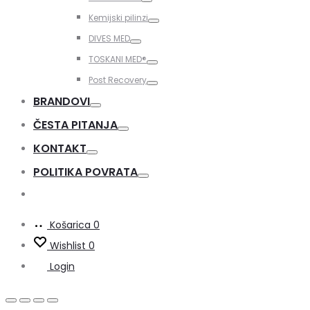
Toggle
Kemijski pilinzi
Toggle
DIVES MED
Toggle
TOSKANI MED®️
Toggle
Post Recovery
Toggle
BRANDOVI
Toggle
ČESTA PITANJA
Toggle
KONTAKT
Toggle
POLITIKA POVRATA
Toggle
Košarica
0
Wishlist
0
Login