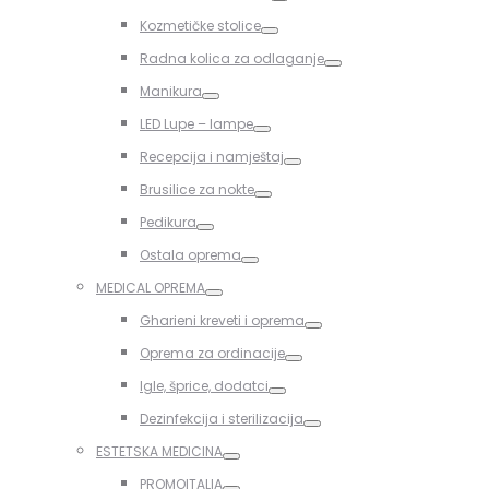
Toggle
Kozmetičke stolice
Toggle
Radna kolica za odlaganje
Toggle
Manikura
Toggle
LED Lupe – lampe
Toggle
Recepcija i namještaj
Toggle
Brusilice za nokte
Toggle
Pedikura
Toggle
Ostala oprema
Toggle
MEDICAL OPREMA
Toggle
Gharieni kreveti i oprema
Toggle
Oprema za ordinacije
Toggle
Igle, šprice, dodatci
Toggle
Dezinfekcija i sterilizacija
Toggle
ESTETSKA MEDICINA
Toggle
PROMOITALIA