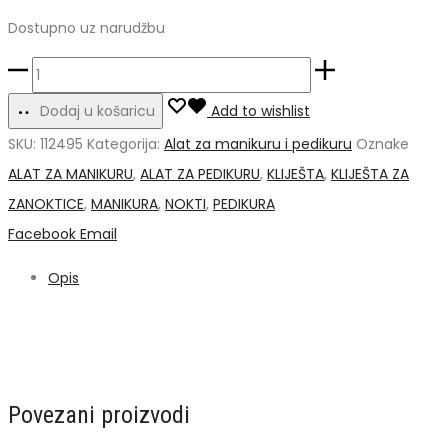
Dostupno uz narudžbu
Snippex
kliješta
Dodaj u košaricu
Add to wishlist
za
SKU:
112495
Kategorija:
Alat za manikuru i pedikuru
Oznake
nokte
ALAT ZA MANIKURU
,
ALAT ZA PEDIKURU
,
KLIJEŠTA
,
KLIJEŠTA ZA
15cm
ZANOKTICE
,
MANIKURA
,
NOKTI
,
PEDIKURA
količina
Share
Facebook
Email
Opis
Povezani proizvodi