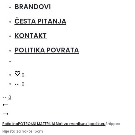
BRANDOVI
ČESTA PITANJA
KONTAKT
POLITIKA POVRATA
0
0
0
Product
Snippex
Snippex
potiskivač,
navigation
kliješta
Početna
16cm
POTROŠNI MATERIJAL
Alat za manikuru i pedikuru
Snippex
kliješta za nokte 15cm
za