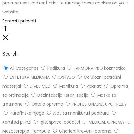
procure user consent prior to running these cookies on your
website.
Spremi i prihvati
Go
to
Close
top
Search
All Categories
Pedikura
FARMONA PRO kozmetika
ESTETSKA MEDICINA
OSTALO
Celulozni potrošni
materijal
DIVES MED
Manikura
Aparati
Oprema
za ordinacije
Dezinfekcija i sterilizacija
Maske za
tretmane
Ostala oprema
PROFESIONALNA UPOTREBA
Parafinska njega
Alat za manikuru i pedikuru
Kemijski pilinzi
Igle, šprice, dodatci
MEDICAL OPREMA
Mezoterapija - ampule
Gharieni kreveti i oprema