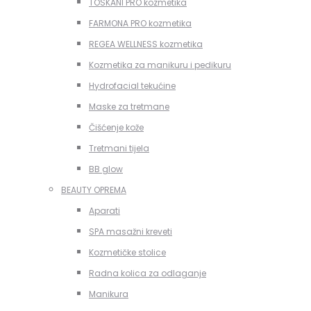
TOSKANI PRO kozmetika
FARMONA PRO kozmetika
REGEA WELLNESS kozmetika
Kozmetika za manikuru i pedikuru
Hydrofacial tekućine
Maske za tretmane
Čišćenje kože
Tretmani tijela
BB glow
BEAUTY OPREMA
Aparati
SPA masažni kreveti
Kozmetičke stolice
Radna kolica za odlaganje
Manikura