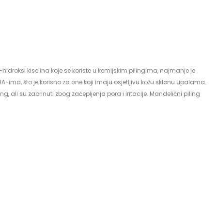
hidroksi kiselina koje se koriste u kemijskim pilingima, najmanje je
A-ima, što je korisno za one koji imaju osjetljivu kožu sklonu upalama.
g, ali su zabrinuti zbog začepljenja pora i iritacije. Mandelični piling