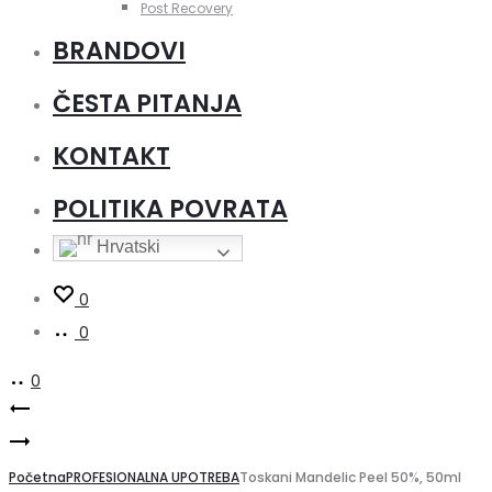
Post Recovery
BRANDOVI
ČESTA PITANJA
KONTAKT
POLITIKA POVRATA
Hrvatski
0
0
0
Product
Toskani
Toskani
Mandelic
navigation
Lactic
Početna
Peel
PROFESIONALNA UPOTREBA
Toskani Mandelic Peel 50%, 50ml