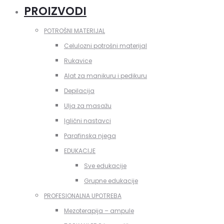
PROIZVODI
POTROŠNI MATERIJAL
Celulozni potrošni materijal
Rukavice
Alat za manikuru i pedikuru
Depilacija
Ulja za masažu
Iglični nastavci
Parafinska njega
EDUKACIJE
Sve edukacije
Grupne edukacije
PROFESIONALNA UPOTREBA
Mezoterapija – ampule