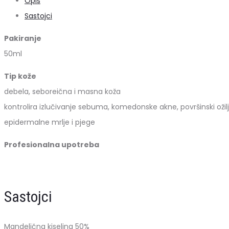
Opis
količina
Sastojci
Pakiranje
50ml
Tip kože
debela, seboreična i masna koža
kontrolira izlučivanje sebuma, komedonske akne, površinski ožilj
epidermalne mrlje i pjege
Profesionalna upotreba
Sastojci
Mandelična kiselina 50%