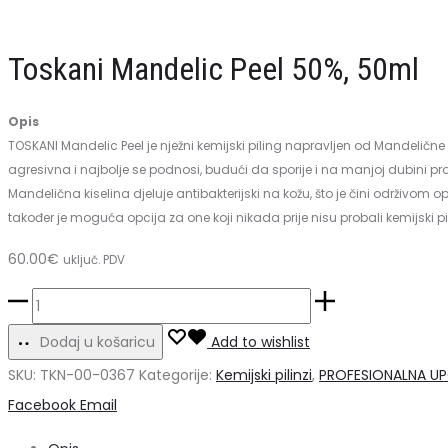
Peel
30%,
30%,
50ml
Toskani Mandelic Peel 50%, 50ml
50ml
Opis
TOSKANI Mandelic Peel je nježni kemijski piling napravljen od Mandelične 
agresivna i najbolje se podnosi, budući da sporije i na manjoj dubini pro
Mandelična kiselina djeluje antibakterijski na kožu, što je čini održivom op
također je moguća opcija za one koji nikada prije nisu probali kemijski pilin
60.00
€
uključ. PDV
Toskani
Mandelic
Dodaj u košaricu
Add to wishlist
Peel
SKU:
TKN-00-0367
Kategorije:
Kemijski pilinzi
,
PROFESIONALNA U
50%,
Share
Facebook
Email
50ml