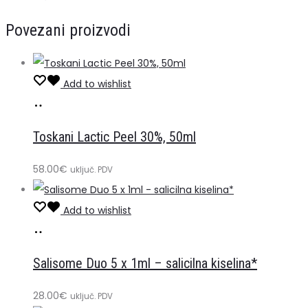
Povezani proizvodi
Add to wishlist
Dodaj
u
Toskani Lactic Peel 30%, 50ml
košaricu
58.00
€
uključ. PDV
Add to wishlist
Dodaj
u
Salisome Duo 5 x 1ml – salicilna kiselina*
košaricu
28.00
€
uključ. PDV