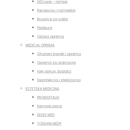
LED Lupe – lampe
Recepcija i namještaj
Brusilice za nokte
Pedikura
Ostala oprema
MEDICAL OPREMA
Gharieni kreveti i oprema
Oprema za ordinacije
Igle, šprice, dodatci
Dezinfekcija i sterilizacija
ESTETSKA MEDICINA
PROMOITALIA
Kemijski pilinzi
DIVES MED
TOSKANI MED®️