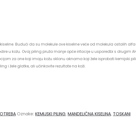
kiseline. Budući da su molekule ove kiseline veće od molekula ostalih alfa-
dire u kožu. Ovaj piling pruža manje opće iritacije u usporedbi s drugim AH
cijom za one koji imaju kožu sklonu aknama koji žele isprobati kemijski pilin
g i žele glatke, ali učinkovite rezultate na koži.
POTREBA
Oznake:
KEMIJSKI PILING
,
MANDELIČNA KISELINA
,
TOSKANI