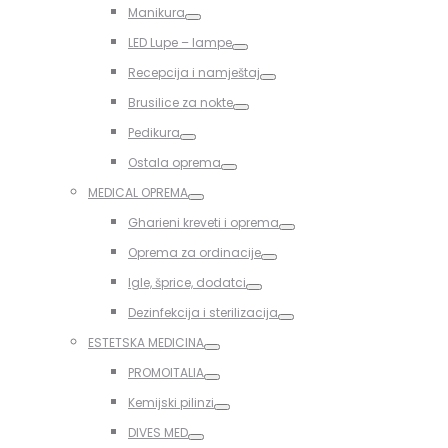
Toggle
Manikura
Toggle
LED Lupe – lampe
Toggle
Recepcija i namještaj
Toggle
Brusilice za nokte
Toggle
Pedikura
Toggle
Ostala oprema
Toggle
MEDICAL OPREMA
Toggle
Gharieni kreveti i oprema
Toggle
Oprema za ordinacije
Toggle
Igle, šprice, dodatci
Toggle
Dezinfekcija i sterilizacija
Toggle
ESTETSKA MEDICINA
Toggle
PROMOITALIA
Toggle
Kemijski pilinzi
Toggle
DIVES MED