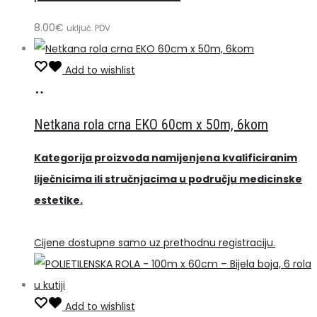
više
8.00
€
varijanti.
uključ. PDV
Opcije
Add to wishlist
se
Pročitaj
mogu
više
odabrati
Netkana rola crna EKO 60cm x 50m, 6kom
na
stranici
Kategorija proizvoda namijenjena kvalificiranim
proizvoda
liječnicima ili stručnjacima u području medicinske
estetike.
Cijene dostupne samo uz prethodnu registraciju.
Add to wishlist