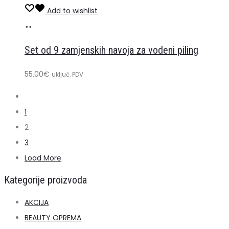
Add to wishlist
Dodaj
u
Set od 9 zamjenskih navoja za vodeni piling
košaricu
55.00
€
uključ. PDV
1
2
3
Load More
Kategorije proizvoda
AKCIJA
BEAUTY OPREMA