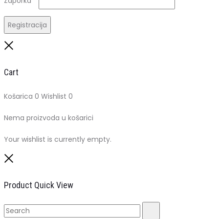
Zaporka
*
Registracija
Close
Cart
Košarica
0
Wishlist
0
Nema proizvoda u košarici
Your wishlist is currently empty.
Close
Product Quick View
Search
Search