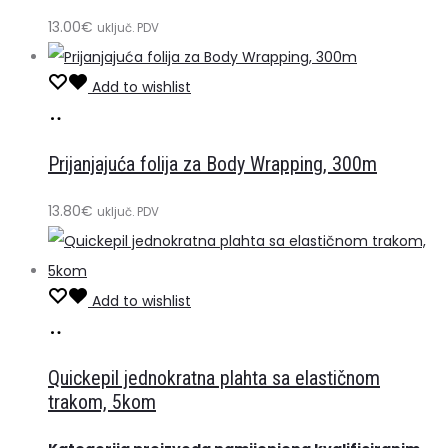
13.00
€
uključ. PDV
Add to wishlist
Dodaj
u
Prijanjajuća folija za Body Wrapping, 300m
košaricu
13.80
€
uključ. PDV
Add to wishlist
Pročitaj
više
Quickepil jednokratna plahta sa elastičnom
trakom, 5kom