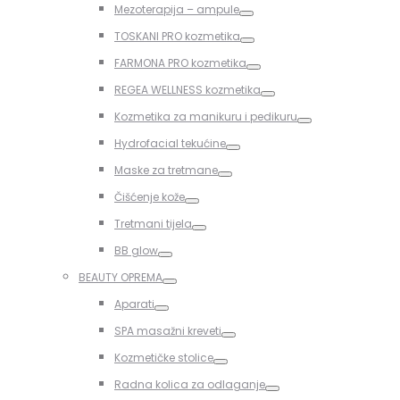
Mezoterapija – ampule
Toggle
TOSKANI PRO kozmetika
Toggle
FARMONA PRO kozmetika
Toggle
REGEA WELLNESS kozmetika
Toggle
Kozmetika za manikuru i pedikuru
Toggle
Hydrofacial tekućine
Toggle
Maske za tretmane
Toggle
Čišćenje kože
Toggle
Tretmani tijela
Toggle
BB glow
Toggle
BEAUTY OPREMA
Toggle
Aparati
Toggle
SPA masažni kreveti
Toggle
Kozmetičke stolice
Toggle
Radna kolica za odlaganje