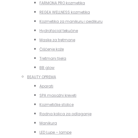
FARMONA PRO kozmetika
REGEA WELLNESS kozmetika
Kozmetika za manikuru i pedikuru
Hydrofacial tekućine
Maske za tretmane
Čišćenje kože
Tretmani tijela
BB glow
BEAUTY OPREMA
Aparati
SPA masažni kreveti
Kozmetičke stolice
Radna kolica za odlaganje
Manikura
LED Lupe – lampe