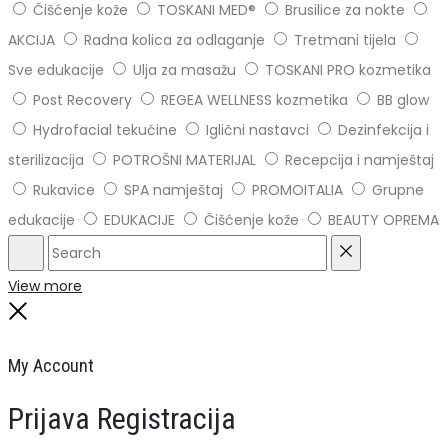
Čišćenje kože
TOSKANI MED®️
Brusilice za nokte
AKCIJA
Radna kolica za odlaganje
Tretmani tijela
Sve edukacije
Ulja za masažu
TOSKANI PRO kozmetika
Post Recovery
REGEA WELLNESS kozmetika
BB glow
Hydrofacial tekućine
Iglični nastavci
Dezinfekcija i
sterilizacija
POTROŠNI MATERIJAL
Recepcija i namještaj
Rukavice
SPA namještaj
PROMOITALIA
Grupne
edukacije
EDUKACIJE
Čišćenje kože
BEAUTY OPREMA
Search
Reset
View more
Close
My Account
Prijava
Registracija