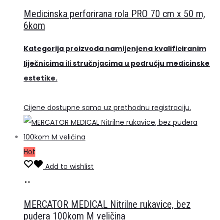
više
Medicinska perforirana rola PRO 70 cm x 50 m,
6kom
Kategorija proizvoda namijenjena kvalificiranim
liječnicima ili stručnjacima u području medicinske
estetike.
Cijene dostupne samo uz prethodnu registraciju.
Hot
Add to wishlist
Odaberi
Ovaj
opcije
proizvod
MERCATOR MEDICAL Nitrilne rukavice, bez
ima
pudera 100kom M veličina