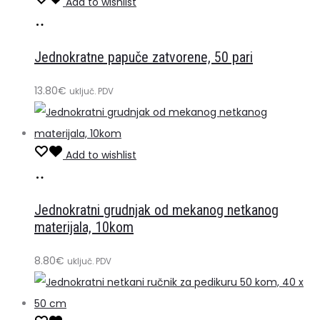
Add to wishlist
Dodaj
u
Jednokratne papuče zatvorene, 50 pari
košaricu
13.80
€
uključ. PDV
Add to wishlist
Dodaj
u
Jednokratni grudnjak od mekanog netkanog
košaricu
materijala, 10kom
8.80
€
uključ. PDV