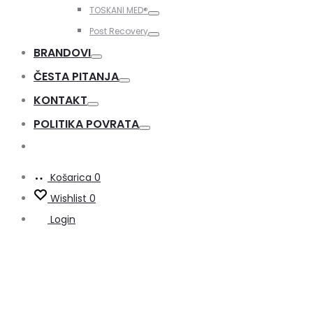
Toggle
TOSKANI MED®️
Toggle
Post Recovery
Toggle
BRANDOVI
Toggle
ČESTA PITANJA
Toggle
KONTAKT
Toggle
POLITIKA POVRATA
Toggle
Košarica
0
Wishlist
0
Login