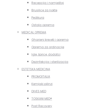
Recepcija i namještaj
Brusilice za nokte
Pedikura
Ostala oprema
MEDICAL OPREMA
Gharieni kreveti i oprema
Oprema za ordinacije
Igle, šprice, dodatci
Dezinfekcija i sterilizacija
ESTETSKA MEDICINA
PROMOITALIA
Kemijski pilinzi
DIVES MED
TOSKANI MED®️
Post Recovery