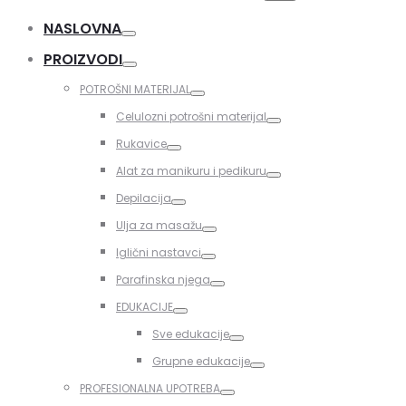
for:
NASLOVNA
Toggle
PROIZVODI
Toggle
POTROŠNI MATERIJAL
Toggle
Celulozni potrošni materijal
Toggle
Rukavice
Toggle
Alat za manikuru i pedikuru
Toggle
Depilacija
Toggle
Ulja za masažu
Toggle
Iglični nastavci
Toggle
Parafinska njega
Toggle
EDUKACIJE
Toggle
Sve edukacije
Toggle
Grupne edukacije
Toggle
PROFESIONALNA UPOTREBA
Toggle