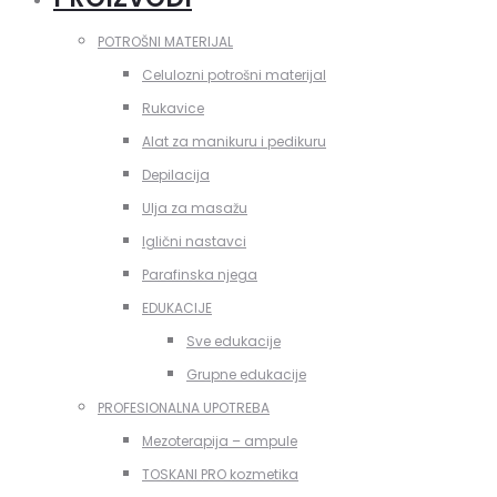
POTROŠNI MATERIJAL
Celulozni potrošni materijal
Rukavice
Alat za manikuru i pedikuru
Depilacija
Ulja za masažu
Iglični nastavci
Parafinska njega
EDUKACIJE
Sve edukacije
Grupne edukacije
PROFESIONALNA UPOTREBA
Mezoterapija – ampule
TOSKANI PRO kozmetika