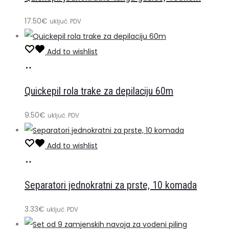
košaricu
17.50
€
uključ. PDV
Add to wishlist
Dodaj
u
Quickepil rola trake za depilaciju 60m
košaricu
9.50
€
uključ. PDV
Add to wishlist
Dodaj
u
Separatori jednokratni za prste, 10 komada
košaricu
3.33
€
uključ. PDV