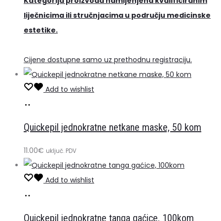
Kategorija proizvoda namijenjena kvalificiranim
liječnicima ili stručnjacima u području medicinske
estetike.
Cijene dostupne samo uz prethodnu registraciju.
Add to wishlist
Dodaj
u
Quickepil jednokratne netkane maske, 50 kom
košaricu
11.00
€
uključ. PDV
Add to wishlist
Dodaj
u
Quickepil jednokratne tanga gaćice, 100kom