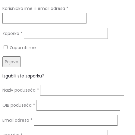
Obavezno
Korisničko ime ili email adresa
*
Obavezno
Zaporka
*
Zapamti me
Prijava
Izgubili ste zaporku?
Naziv poduzeća
*
OIB poduzeća
*
Obavezno
Email adresa
*
Obavezno