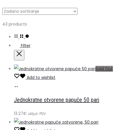
Prikazujemo
43 products
21–
40
Filter
od
43
Close
rezultata
Sold Out
Add to wishlist
Pročitaj
više
Jednokratne otvorene papuče 50 pari
13.27
€
uključ. PDV