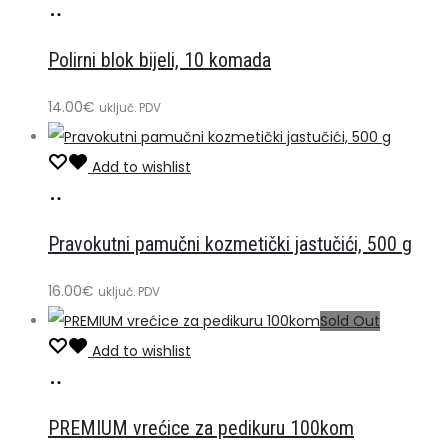
Dodaj
u
Polirni blok bijeli, 10 komada
košaricu
14.00
€
uključ. PDV
Add to wishlist
Dodaj
u
Pravokutni pamučni kozmetički jastučići, 500 g
košaricu
16.00
€
uključ. PDV
Sold Out
Add to wishlist
Pročitaj
više
PREMIUM vrećice za pedikuru 100kom