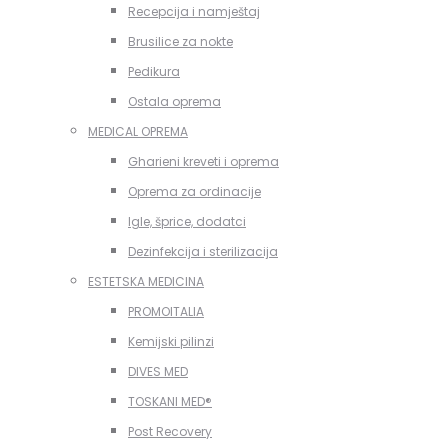
Recepcija i namještaj
Brusilice za nokte
Pedikura
Ostala oprema
MEDICAL OPREMA
Gharieni kreveti i oprema
Oprema za ordinacije
Igle, šprice, dodatci
Dezinfekcija i sterilizacija
ESTETSKA MEDICINA
PROMOITALIA
Kemijski pilinzi
DIVES MED
TOSKANI MED®️
Post Recovery