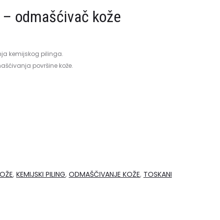
l – odmašćivač kože
nja kemijskog pilinga.
ašćivanja površine kože.
KOŽE
,
KEMIJSKI PILING
,
ODMAŠČIVANJE KOŽE
,
TOSKANI