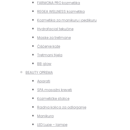
FARMONA PRO kozmetika
REGEA WELLNESS kozmetika
Kozmetika za manikuru i pedikuru
Hydrofacial tekućine
Maske za tretmane
Čišćenje kože
Tretmani tijela
BB glow
BEAUTY OPREMA
Aparati
SPA masažni kreveti
Kozmetičke stolice
Radna kolica za odlaganje
Manikura
LED Lupe – lampe