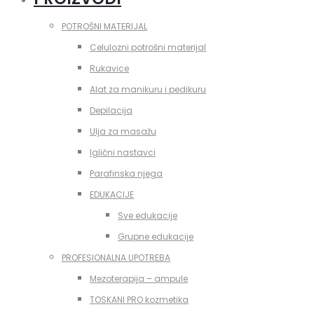
POTROŠNI MATERIJAL
Celulozni potrošni materijal
Rukavice
Alat za manikuru i pedikuru
Depilacija
Ulja za masažu
Iglični nastavci
Parafinska njega
EDUKACIJE
Sve edukacije
Grupne edukacije
PROFESIONALNA UPOTREBA
Mezoterapija – ampule
TOSKANI PRO kozmetika