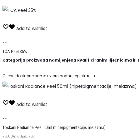
Add to wishlist
Pročitaj
više
TCA Peel 35%
Kategorija proizvoda namijenjena kvalificiranim liječnicima ili
Cijene dostupne samo uz prethodnu registraciju.
Add to wishlist
Dodaj
u
Toskani Radiance Peel 50ml (hiperpigmentacije, melazma)
75.00
košaricu
€
uključ. PDV