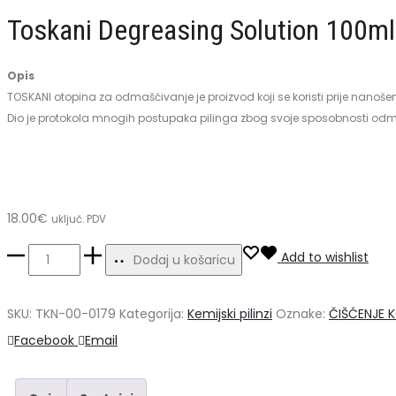
Solution
Toskani Degreasing Solution 100m
100ml
Opis
TOSKANI otopina za odmašćivanje je proizvod koji se koristi prije nanoše
Dio je protokola mnogih postupaka pilinga zbog svoje sposobnosti odm
18.00
€
uključ. PDV
Toskani
Add to wishlist
Dodaj u košaricu
Degreasing
Solution
SKU:
TKN-00-0179
Kategorija:
Kemijski pilinzi
Oznake:
ČIŠĆENJE 
100ml
Share
Facebook
Email
-
odmašćivač