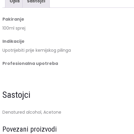
Opis
Sastojci
kože
količina
Pakiranje
100ml sprej
Indikacije
Upotrijebiti prije kemijskog pilinga
Profesionalna upotreba
Sastojci
Denatured alcohol, Acetone
Povezani proizvodi