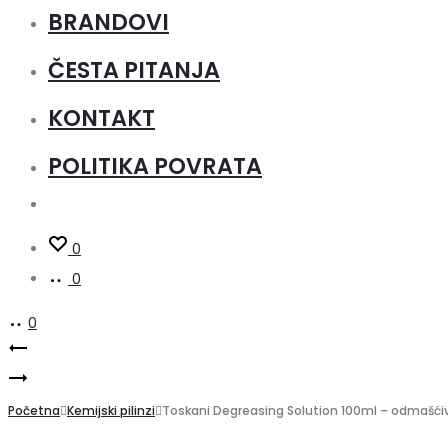
BRANDOVI
ČESTA PITANJA
KONTAKT
POLITIKA POVRATA
0
0
0
Product
Toskani
Toskani
Neutralizator
navigation
TKN
Početna
–
Kemijski pilinzi
Toskani Degreasing Solution 100ml – odmašći
Protector
Neutralizing