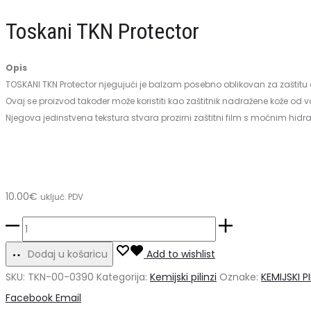
C,
–
Toskani TKN Protector
5x5ml
odmašćivač
kože
Opis
TOSKANI TKN Protector njegujući je balzam posebno oblikovan za zaštitu o
Ovaj se proizvod također može koristiti kao zaštitnik nadražene kože od v
Njegova jedinstvena tekstura stvara prozirni zaštitni film s moćnim hid
10.00
€
uključ. PDV
Toskani
TKN
Dodaj u košaricu
Add to wishlist
Protector
SKU:
TKN-00-0390
Kategorija:
Kemijski pilinzi
Oznake:
KEMIJSKI P
količina
Share
Facebook
Email