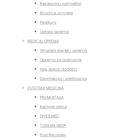
Recepcija i namještaj
Brusilice za nokte
Pedikura
Ostala oprema
MEDICAL OPREMA
Gharieni kreveti i oprema
Oprema za ordinacije
Igle, šprice, dodatci
Dezinfekcija i sterilizacija
ESTETSKA MEDICINA
PROMOITALIA
Kemijski pilinzi
DIVES MED
TOSKANI MED®️
Post Recovery