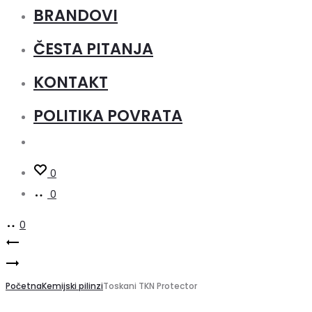
BRANDOVI
ČESTA PITANJA
KONTAKT
POLITIKA POVRATA
0
0
0
Product
Toskani
Ascormax
Degreasing
navigation
–
Početna
Solution
Kemijski pilinzi
Toskani TKN Protector
Vitamin
100ml