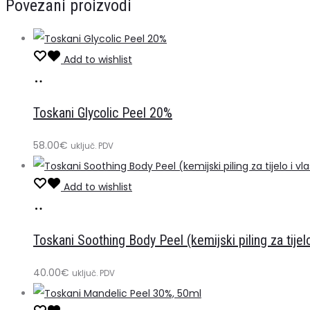
Povezani proizvodi
Add to wishlist
Dodaj
u
Toskani Glycolic Peel 20%
košaricu
58.00
€
uključ. PDV
Add to wishlist
Dodaj
u
Toskani Soothing Body Peel (kemijski piling za tijelo
košaricu
40.00
€
uključ. PDV