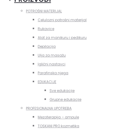
POTROŠNI MATERIJAL
Celulozni potrošni materijal
Rukavice
Alat za manikuru i pedikuru
Depilacija
Ulja za masažu
Iglični nastavci
Parafinska njega
EDUKACIJE
Sve edukacije
Grupne edukacije
PROFESIONALNA UPOTREBA
Mezoterapija – ampule
TOSKANI PRO kozmetika