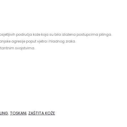
sjetljivih područja kože koja su bila izložena postupcima pilinga.
anjske agresije poput vjetra i hladnog zraka.
ratantnim svojstvima.
ILING
,
TOSKANI
,
ZAŠTITA KOŽE