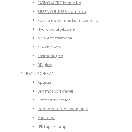
FARMONA PRO kozmetika
REGEA WELLNESS kozmetika
Kozmetika za manikuru i pedikuru
Hydrofacial tekućine
Maske za tretmane
Čišćenje kože
Tretmani tijela
BB glow
BEAUTY OPREMA
Aparati
SPA masažni kreveti
Kozmetičke stolice
Radna kolica za odlaganje
Manikura
LED Lupe – lampe