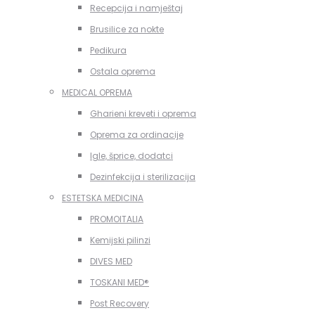
Recepcija i namještaj
Brusilice za nokte
Pedikura
Ostala oprema
MEDICAL OPREMA
Gharieni kreveti i oprema
Oprema za ordinacije
Igle, šprice, dodatci
Dezinfekcija i sterilizacija
ESTETSKA MEDICINA
PROMOITALIA
Kemijski pilinzi
DIVES MED
TOSKANI MED®️
Post Recovery