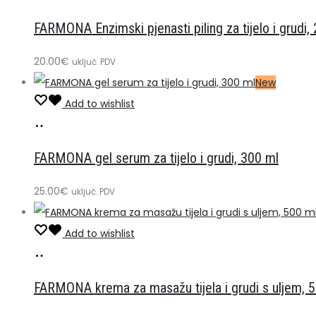
u
FARMONA Enzimski pjenasti piling za tijelo i grudi,
košaricu
20.00
€
uključ. PDV
New
Add to wishlist
Dodaj
u
FARMONA gel serum za tijelo i grudi, 300 ml
košaricu
25.00
€
uključ. PDV
Add to wishlist
Dodaj
u
FARMONA krema za masažu tijela i grudi s uljem, 
košaricu