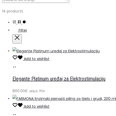
Prikazuje
14 products
se
svih
Filter
14
rezultata
Close
Add to wishlist
Dodaj
u
Elegante Platinum uređaj za Elektrostimulaciju
košaricu
800.00
€
uključ. PDV
Add to wishlist
Dodaj