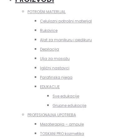
POTROŠNI MATERIJAL
Celulozni potrošni materijal
Rukavice
Alat za manikuru i pedikuru
Depilacija
Ulja za masažu
Iglični nastavci
Parafinska njega
EDUKACIJE
Sve edukacije
Grupne edukacije
PROFESIONALNA UPOTREBA
Mezoterapija – ampule
TOSKANI PRO kozmetika