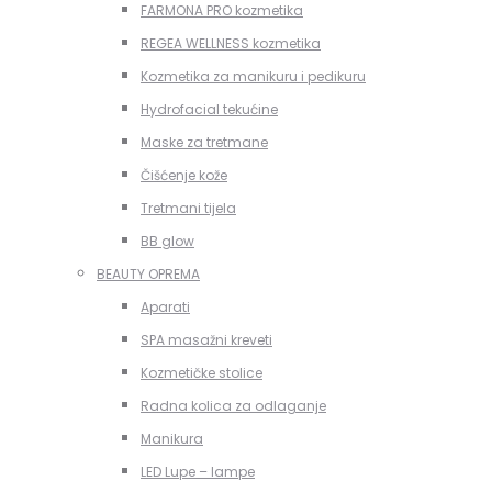
FARMONA PRO kozmetika
REGEA WELLNESS kozmetika
Kozmetika za manikuru i pedikuru
Hydrofacial tekućine
Maske za tretmane
Čišćenje kože
Tretmani tijela
BB glow
BEAUTY OPREMA
Aparati
SPA masažni kreveti
Kozmetičke stolice
Radna kolica za odlaganje
Manikura
LED Lupe – lampe