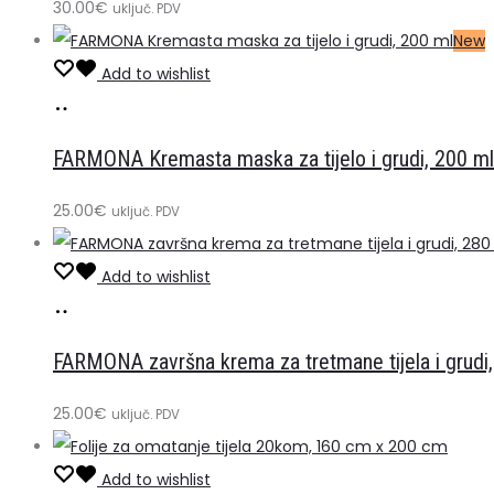
30.00
€
uključ. PDV
New
Add to wishlist
Dodaj
u
FARMONA Kremasta maska ​​za tijelo i grudi, 200 ml
košaricu
25.00
€
uključ. PDV
Add to wishlist
Dodaj
u
FARMONA završna krema za tretmane tijela i grudi
košaricu
25.00
€
uključ. PDV
Add to wishlist