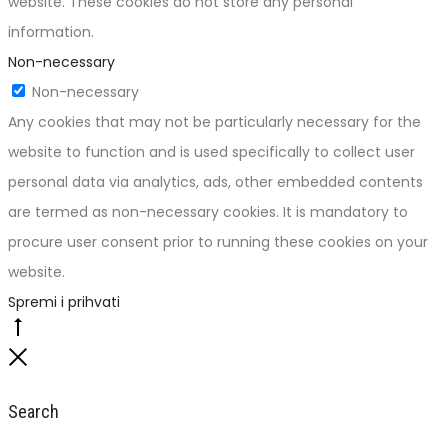
website. These cookies do not store any personal
information.
Non-necessary
Non-necessary
Any cookies that may not be particularly necessary for the
website to function and is used specifically to collect user
personal data via analytics, ads, other embedded contents
are termed as non-necessary cookies. It is mandatory to
procure user consent prior to running these cookies on your
website.
Spremi i prihvati
Go
to
Close
top
Search