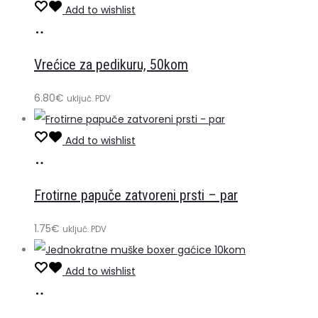
bila
je:
Add to wishlist
Dodaj
je:
5.88€.
u
9.80€.
Vrećice za pedikuru, 50kom
košaricu
6.80
€
uključ. PDV
Add to wishlist
Dodaj
u
Frotirne papuče zatvoreni prsti – par
košaricu
1.75
€
uključ. PDV
Add to wishlist
Dodaj
u