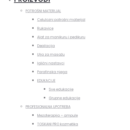
POTROŠNI MATERIJAL
Celulozni potrošni materijal
Rukavice
Alat za manikuru i pedikuru
Depilacija
Ulja za masažu
Iglični nastavci
Parafinska njega
EDUKACIJE
Sve edukacije
Grupne edukacije
PROFESIONALNA UPOTREBA
Mezoterapija – ampule
TOSKANI PRO kozmetika