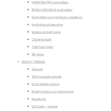
FARMONA PRO kozmetika
REGEA WELLNESS kozmetika
Kozmetika za manikuru i pedikuru
Hydrofacial tekućine
Maske za tretmane
Čišćenje kože
Tretmani tijela
BB glow
BEAUTY OPREMA
Aparati
SPA masažni kreveti
Kozmetičke stolice
Radna kolica za odlaganje
Manikura
LED Lupe – lampe