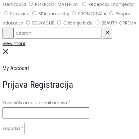
sterilizacija
POTROŠNI MATERIJAL
Recepcija i namještaj
Rukavice
SPA namještaj
PROMOITALIA
Grupne
edukacije
EDUKACIJE
Čišćenje kože
BEAUTY OPREMA
Search
Reset
View more
Close
My Account
Prijava
Registracija
Obavezno
Korisničko ime ili email adresa
*
Obavezno
Zaporka
*