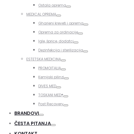
Toggle
Ostala oprema
Toggle
MEDICAL OPREMA
Toggle
Gharieni kreveti i oprema
Toggle
Oprema za ordinacije
Toggle
Igle, šprice, dodatci
Toggle
Dezinfekcija i sterilizacija
Toggle
ESTETSKA MEDICINA
Toggle
PROMOITALIA
Toggle
Kemijski pilinzi
Toggle
DIVES MED
Toggle
TOSKANI MED®️
Toggle
Post Recovery
Toggle
BRANDOVI
Toggle
ČESTA PITANJA
Toggle
KONTAKT