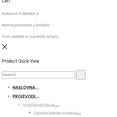
Cart
Košarica
0
Wishlist
0
Nema proizvoda u košarici
Your wishlist is currently empty.
Close
Product Quick View
Search
Search
for:
NASLOVNA
Toggle
PROIZVODI
Toggle
POTROŠNI MATERIJAL
Toggle
Celulozni potrošni materijal