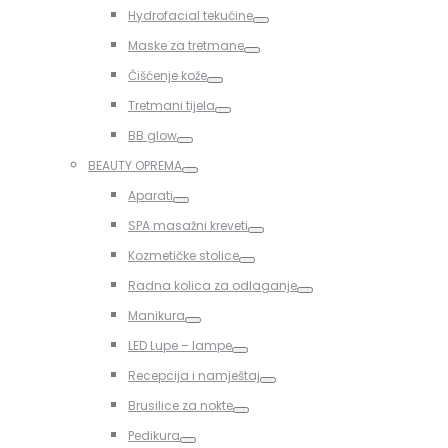
Toggle
Hydrofacial tekućine
Toggle
Maske za tretmane
Toggle
Čišćenje kože
Toggle
Tretmani tijela
Toggle
BB glow
Toggle
BEAUTY OPREMA
Toggle
Aparati
Toggle
SPA masažni kreveti
Toggle
Kozmetičke stolice
Toggle
Radna kolica za odlaganje
Toggle
Manikura
Toggle
LED Lupe – lampe
Toggle
Recepcija i namještaj
Toggle
Brusilice za nokte
Toggle
Pedikura