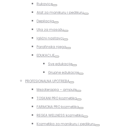
Toggle
Rukavice
Toggle
Alat za manikuru i pedikuru
Toggle
Depilacija
Toggle
Ulja za masažu
Toggle
Iglični nastavci
Toggle
Parafinska njega
Toggle
EDUKACIJE
Toggle
Sve edukacije
Toggle
Grupne edukacije
Toggle
PROFESIONALNA UPOTREBA
Toggle
Mezoterapija – ampule
Toggle
TOSKANI PRO kozmetika
Toggle
FARMONA PRO kozmetika
Toggle
REGEA WELLNESS kozmetika
Toggle
Kozmetika za manikuru i pedikuru