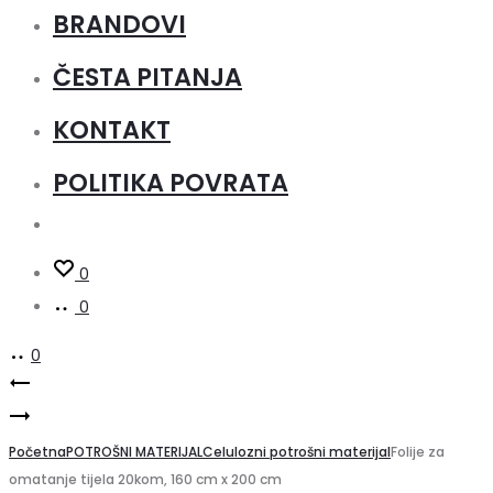
BRANDOVI
ČESTA PITANJA
KONTAKT
POLITIKA POVRATA
0
0
0
Product
DV7
UV
LED
navigation
lampa
Početna
UV
POTROŠNI MATERIJAL
Celulozni potrošni materijal
Folije za
omatanje tijela 20kom, 160 cm x 200 cm
Dual
lampa