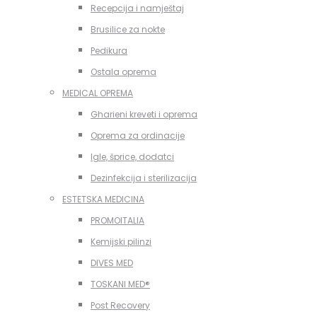
Recepcija i namještaj
Brusilice za nokte
Pedikura
Ostala oprema
MEDICAL OPREMA
Gharieni kreveti i oprema
Oprema za ordinacije
Igle, šprice, dodatci
Dezinfekcija i sterilizacija
ESTETSKA MEDICINA
PROMOITALIA
Kemijski pilinzi
DIVES MED
TOSKANI MED®️
Post Recovery