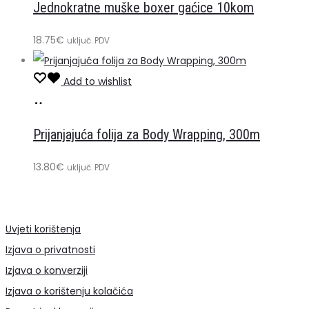
Jednokratne muške boxer gaćice 10kom
košaricu
18.75
€
uključ. PDV
Add to wishlist
Dodaj
u
Prijanjajuća folija za Body Wrapping, 300m
košaricu
13.80
€
uključ. PDV
Uvjeti korištenja
Izjava o privatnosti
Izjava o konverziji
Izjava o korištenju kolačića