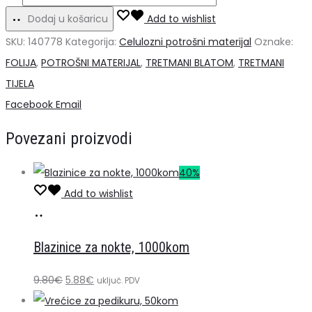
za
Dodaj u košaricu
Add to wishlist
omatanje
SKU:
140778
Kategorija:
Celulozni potrošni materijal
Oznake:
tijela
FOLIJA
,
POTROŠNI MATERIJAL
,
TRETMANI BLATOM
,
TRETMANI
20kom,
TIJELA
160
Share
Facebook
Email
cm
Povezani proizvodi
x
200
40%
cm
Add to wishlist
količina
Dodaj
u
Blazinice za nokte, 1000kom
košaricu
Izvorna
Trenutna
9.80
€
5.88
€
uključ. PDV
cijena
cijena