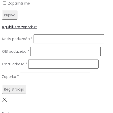
Zapamti me
Prijava
Izgubili ste zaporku?
Naziv poduzeća
*
OIB poduzeća
*
Obavezno
Email adresa
*
Obavezno
Zaporka
*
Registracija
Close