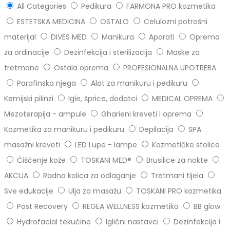
All Categories
Pedikura
FARMONA PRO kozmetika
ESTETSKA MEDICINA
OSTALO
Celulozni potrošni
materijal
DIVES MED
Manikura
Aparati
Oprema
za ordinacije
Dezinfekcija i sterilizacija
Maske za
tretmane
Ostala oprema
PROFESIONALNA UPOTREBA
Parafinska njega
Alat za manikuru i pedikuru
Kemijski pilinzi
Igle, šprice, dodatci
MEDICAL OPREMA
Mezoterapija - ampule
Gharieni kreveti i oprema
Kozmetika za manikuru i pedikuru
Depilacija
SPA
masažni kreveti
LED Lupe - lampe
Kozmetičke stolice
Čišćenje kože
TOSKANI MED®️
Brusilice za nokte
AKCIJA
Radna kolica za odlaganje
Tretmani tijela
Sve edukacije
Ulja za masažu
TOSKANI PRO kozmetika
Post Recovery
REGEA WELLNESS kozmetika
BB glow
Hydrofacial tekućine
Iglični nastavci
Dezinfekcija i