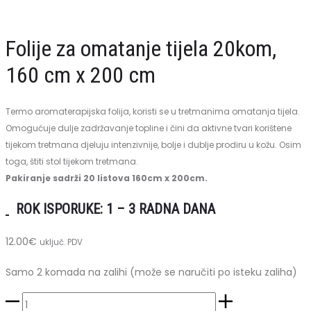
LED
168W
Glow
Folije za omatanje tijela 20kom,
5
160 cm x 200 cm
48W
USB
Termo aromaterapijska folija, koristi se u tretmanima omatanja tijela.
Omogućuje dulje zadržavanje topline i čini da aktivne tvari korištene
tijekom tretmana djeluju intenzivnije, bolje i dublje prodiru u kožu. Osim
toga, štiti stol tijekom tretmana.
Pakiranje sadrži 20 listova 160cm x 200cm.
ROK ISPORUKE: 1 – 3 RADNA DANA
12.00
€
uključ. PDV
Samo 2 komada na zalihi (može se naručiti po isteku zaliha)
Folije