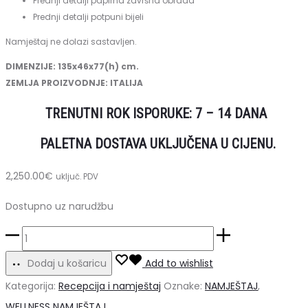
Prednji detalji papirna završna obrada
Prednji detalji potpuni bijeli
Namještaj ne dolazi sastavljen.
DIMENZIJE: 135x46x77(h) cm.
ZEMLJA PROIZVODNJE: ITALIJA
TRENUTNI ROK ISPORUKE: 7 – 14 DANA
PALETNA DOSTAVA UKLJUČENA U CIJENU.
2,250.00
€
uključ. PDV
Dostupno uz narudžbu
Creo
1350
Dodaj u košaricu
Add to wishlist
H2O
Kategorija:
Recepcija i namještaj
Oznake:
NAMJEŠTAJ
,
namještaj
WELLNESS NAMJEŠTAJ