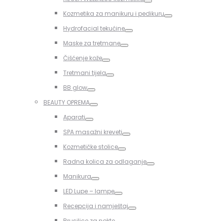
Toggle
Kozmetika za manikuru i pedikuru
Toggle
Hydrofacial tekućine
Toggle
Maske za tretmane
Toggle
Čišćenje kože
Toggle
Tretmani tijela
Toggle
BB glow
Toggle
BEAUTY OPREMA
Toggle
Aparati
Toggle
SPA masažni kreveti
Toggle
Kozmetičke stolice
Toggle
Radna kolica za odlaganje
Toggle
Manikura
Toggle
LED Lupe – lampe
Toggle
Recepcija i namještaj
Toggle
Brusilice za nokte