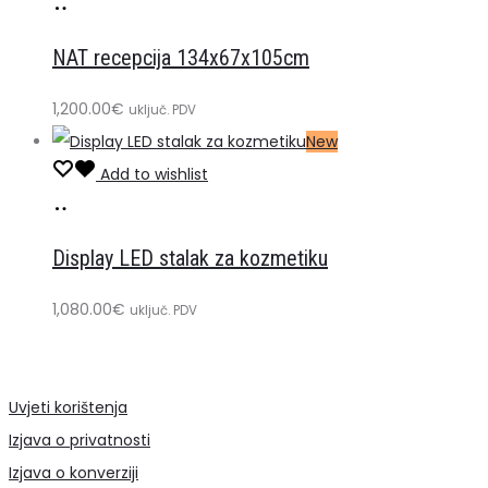
Dodaj
u
NAT recepcija 134x67x105cm
košaricu
1,200.00
€
uključ. PDV
New
Add to wishlist
Dodaj
u
Display LED stalak za kozmetiku
košaricu
1,080.00
€
uključ. PDV
Uvjeti korištenja
Izjava o privatnosti
Izjava o konverziji