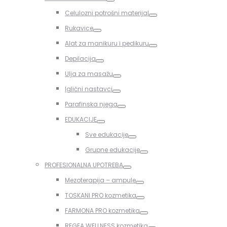
Toggle
Celulozni potrošni materijal
Toggle
Rukavice
Toggle
Alat za manikuru i pedikuru
Toggle
Depilacija
Toggle
Ulja za masažu
Toggle
Iglični nastavci
Toggle
Parafinska njega
Toggle
EDUKACIJE
Toggle
Sve edukacije
Toggle
Grupne edukacije
Toggle
PROFESIONALNA UPOTREBA
Toggle
Mezoterapija – ampule
Toggle
TOSKANI PRO kozmetika
Toggle
FARMONA PRO kozmetika
Toggle
REGEA WELLNESS kozmetika