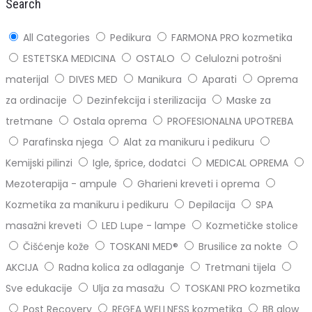
Search
All Categories
Pedikura
FARMONA PRO kozmetika
ESTETSKA MEDICINA
OSTALO
Celulozni potrošni
materijal
DIVES MED
Manikura
Aparati
Oprema
za ordinacije
Dezinfekcija i sterilizacija
Maske za
tretmane
Ostala oprema
PROFESIONALNA UPOTREBA
Parafinska njega
Alat za manikuru i pedikuru
Kemijski pilinzi
Igle, šprice, dodatci
MEDICAL OPREMA
Mezoterapija - ampule
Gharieni kreveti i oprema
Kozmetika za manikuru i pedikuru
Depilacija
SPA
masažni kreveti
LED Lupe - lampe
Kozmetičke stolice
Čišćenje kože
TOSKANI MED®️
Brusilice za nokte
AKCIJA
Radna kolica za odlaganje
Tretmani tijela
Sve edukacije
Ulja za masažu
TOSKANI PRO kozmetika
Post Recovery
REGEA WELLNESS kozmetika
BB glow