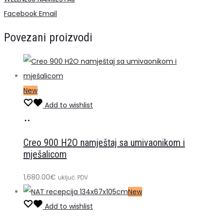
sa
Share
Facebook
Email
umivaonikom
Povezani proizvodi
i
mješalicom
količina
New
Add to wishlist
Dodaj
u
Creo 900 H2O namještaj sa umivaonikom i
košaricu
mješalicom
1,680.00
€
uključ. PDV
New
Add to wishlist