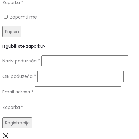
Obavezno
Zaporka
*
Zapamti me
Prijava
Izgubili ste zaporku?
Naziv poduzeća
*
OIB poduzeća
*
Obavezno
Email adresa
*
Obavezno
Zaporka
*
Registracija
Close