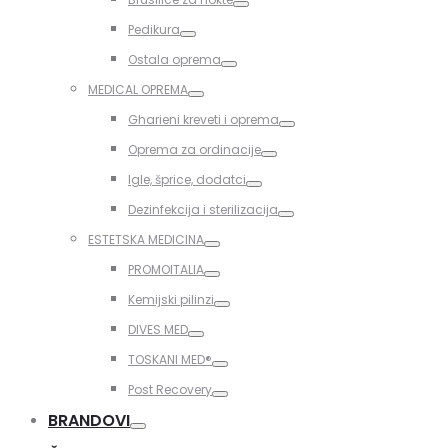
Toggle
Pedikura
Toggle
Ostala oprema
Toggle
MEDICAL OPREMA
Toggle
Gharieni kreveti i oprema
Toggle
Oprema za ordinacije
Toggle
Igle, šprice, dodatci
Toggle
Dezinfekcija i sterilizacija
Toggle
ESTETSKA MEDICINA
Toggle
PROMOITALIA
Toggle
Kemijski pilinzi
Toggle
DIVES MED
Toggle
TOSKANI MED®️
Toggle
Post Recovery
Toggle
BRANDOVI
Toggle