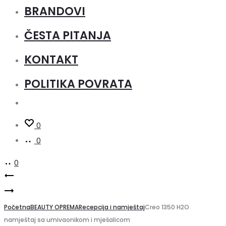
BRANDOVI
ČESTA PITANJA
KONTAKT
POLITIKA POVRATA
0
0
0
Product
NAT
Creo
recepcija
navigation
900
Početna
134x67x105cm
BEAUTY OPREMA
Recepcija i namještaj
Creo 1350 H2O
namještaj sa umivaonikom i mješalicom
H2O