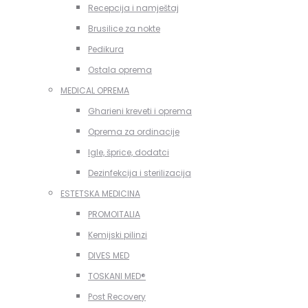
Recepcija i namještaj
Brusilice za nokte
Pedikura
Ostala oprema
MEDICAL OPREMA
Gharieni kreveti i oprema
Oprema za ordinacije
Igle, šprice, dodatci
Dezinfekcija i sterilizacija
ESTETSKA MEDICINA
PROMOITALIA
Kemijski pilinzi
DIVES MED
TOSKANI MED®️
Post Recovery