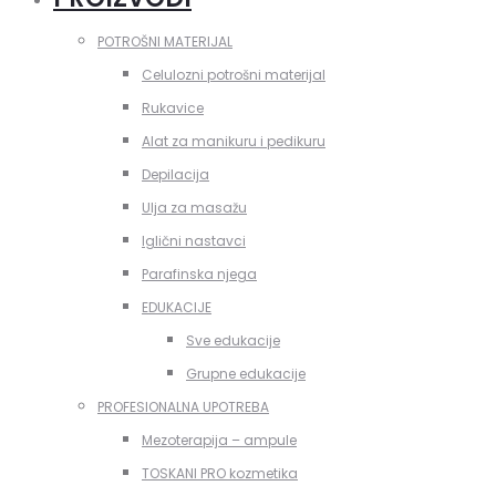
POTROŠNI MATERIJAL
Celulozni potrošni materijal
Rukavice
Alat za manikuru i pedikuru
Depilacija
Ulja za masažu
Iglični nastavci
Parafinska njega
EDUKACIJE
Sve edukacije
Grupne edukacije
PROFESIONALNA UPOTREBA
Mezoterapija – ampule
TOSKANI PRO kozmetika