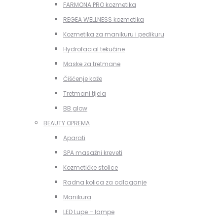
FARMONA PRO kozmetika
REGEA WELLNESS kozmetika
Kozmetika za manikuru i pedikuru
Hydrofacial tekućine
Maske za tretmane
Čišćenje kože
Tretmani tijela
BB glow
BEAUTY OPREMA
Aparati
SPA masažni kreveti
Kozmetičke stolice
Radna kolica za odlaganje
Manikura
LED Lupe – lampe