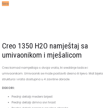
New
namještaj
sa
umivaonikom
i
mješalicom
Creo 1350 H2O namještaj sa
umivaonikom i mješalicom
Creo komad namještaja s dvoja vrata, tri središnje ladice i
umivaonikom. Umivaonik se može postaviti desno ili lijevo. Mat bijela
struktura i vrata dostupna u 4 završne obrade.
DEKORI:
Prednji detalji medeni brijest
Prednji detalji dimno sivi hrast