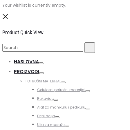
Your wishlist is currently empty.
Close
Product Quick View
Search
Search
for:
NASLOVNA
Toggle
PROIZVODI
Toggle
POTROŠNI MATERIJAL
Toggle
Celulozni potrošni materijal
Toggle
Rukavice
Toggle
Alat za manikuru i pedikuru
Toggle
Depilacija
Toggle
Ulja za masažu
Toggle