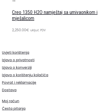
Dodaj
u
Creo 1350 H2O namještaj sa umivaonikom i
košaricu
mješalicom
2,250.00
€
uključ. PDV
Uvjeti korištenja
Izjava o privatnosti
Izjava o konverziji
Izjava o korištenju kolačića
Povrat i reklamacije
Dostava
Moj račun
Česta pitanja