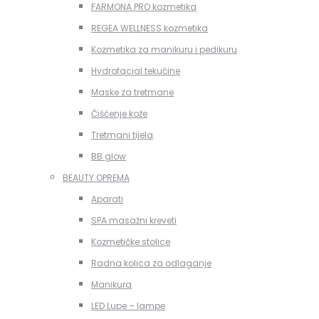
FARMONA PRO kozmetika
REGEA WELLNESS kozmetika
Kozmetika za manikuru i pedikuru
Hydrofacial tekućine
Maske za tretmane
Čišćenje kože
Tretmani tijela
BB glow
BEAUTY OPREMA
Aparati
SPA masažni kreveti
Kozmetičke stolice
Radna kolica za odlaganje
Manikura
LED Lupe – lampe