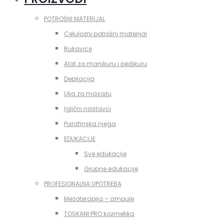
POTROŠNI MATERIJAL
Celulozni potrošni materijal
Rukavice
Alat za manikuru i pedikuru
Depilacija
Ulja za masažu
Iglični nastavci
Parafinska njega
EDUKACIJE
Sve edukacije
Grupne edukacije
PROFESIONALNA UPOTREBA
Mezoterapija – ampule
TOSKANI PRO kozmetika