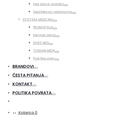
Toggle
Igle, šprice, dodatci
Toggle
Dezinfekcija i sterilizacija
Toggle
ESTETSKA MEDICINA
Toggle
PROMOITALIA
Toggle
Kemijski pilinzi
Toggle
DIVES MED
Toggle
TOSKANI MED®️
Toggle
Post Recovery
Toggle
BRANDOVI
Toggle
ČESTA PITANJA
Toggle
KONTAKT
Toggle
POLITIKA POVRATA
Toggle
Košarica
0