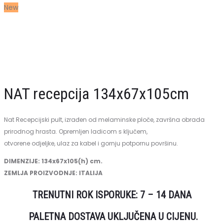
New
namještaj
kozmetiku
sa
umivaonikom
i
mješalicom
NAT recepcija 134x67x105cm
Nat Recepcijski pult, izrađen od melaminske ploče, završna obrada
prirodnog hrasta. Opremljen ladicom s ključem,
otvorene odjeljke, ulaz za kabel i gornju potpornu površinu.
DIMENZIJE: 134x67x105(h) cm.
ZEMLJA PROIZVODNJE: ITALIJA
TRENUTNI ROK ISPORUKE: 7 – 14 DANA
PALETNA DOSTAVA UKLJUČENA U CIJENU.