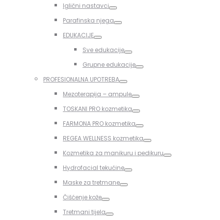
Iglični nastavci
Toggle
Parafinska njega
Toggle
EDUKACIJE
Toggle
Sve edukacije
Toggle
Grupne edukacije
Toggle
PROFESIONALNA UPOTREBA
Toggle
Mezoterapija – ampule
Toggle
TOSKANI PRO kozmetika
Toggle
FARMONA PRO kozmetika
Toggle
REGEA WELLNESS kozmetika
Toggle
Kozmetika za manikuru i pedikuru
Toggle
Hydrofacial tekućine
Toggle
Maske za tretmane
Toggle
Čišćenje kože
Toggle
Tretmani tijela