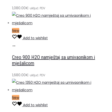
1,080.00
€
uključ. PDV
New
Add to wishlist
Dodaj
u
Creo 900 H2O namještaj sa umivaonikom i
košaricu
mješalicom
1,680.00
€
uključ. PDV
New
Add to wishlist