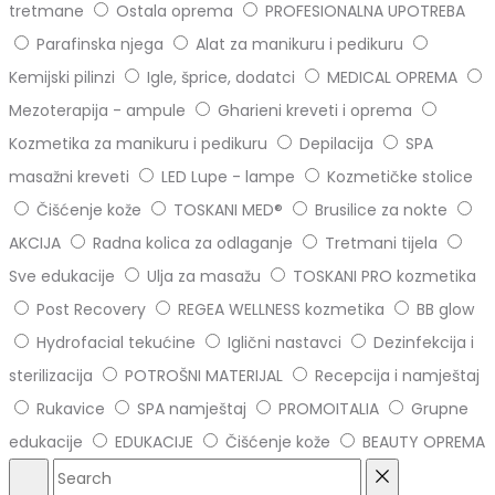
tretmane
Ostala oprema
PROFESIONALNA UPOTREBA
Parafinska njega
Alat za manikuru i pedikuru
Kemijski pilinzi
Igle, šprice, dodatci
MEDICAL OPREMA
Mezoterapija - ampule
Gharieni kreveti i oprema
Kozmetika za manikuru i pedikuru
Depilacija
SPA
masažni kreveti
LED Lupe - lampe
Kozmetičke stolice
Čišćenje kože
TOSKANI MED®️
Brusilice za nokte
AKCIJA
Radna kolica za odlaganje
Tretmani tijela
Sve edukacije
Ulja za masažu
TOSKANI PRO kozmetika
Post Recovery
REGEA WELLNESS kozmetika
BB glow
Hydrofacial tekućine
Iglični nastavci
Dezinfekcija i
sterilizacija
POTROŠNI MATERIJAL
Recepcija i namještaj
Rukavice
SPA namještaj
PROMOITALIA
Grupne
edukacije
EDUKACIJE
Čišćenje kože
BEAUTY OPREMA