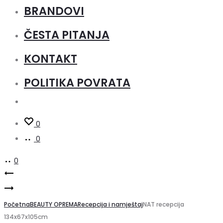
BRANDOVI
ČESTA PITANJA
KONTAKT
POLITIKA POVRATA
0
0
0
Product
Display
Creo
LED
navigation
1350
Početna
stalak
BEAUTY OPREMA
Recepcija i namještaj
NAT recepcija
134x67x105cm
H2O
za