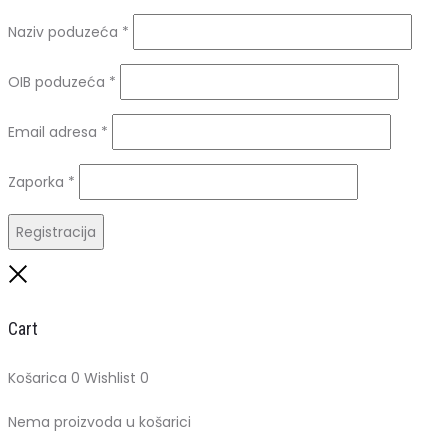
Naziv poduzeća
*
OIB poduzeća
*
Obavezno
Email adresa
*
Obavezno
Zaporka
*
Registracija
Close
Cart
Košarica
0
Wishlist
0
Nema proizvoda u košarici