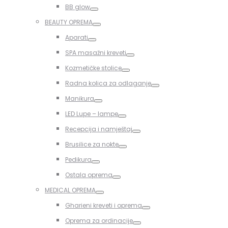
Toggle
BB glow
Toggle
BEAUTY OPREMA
Toggle
Aparati
Toggle
SPA masažni kreveti
Toggle
Kozmetičke stolice
Toggle
Radna kolica za odlaganje
Toggle
Manikura
Toggle
LED Lupe – lampe
Toggle
Recepcija i namještaj
Toggle
Brusilice za nokte
Toggle
Pedikura
Toggle
Ostala oprema
Toggle
MEDICAL OPREMA
Toggle
Gharieni kreveti i oprema
Toggle
Oprema za ordinacije