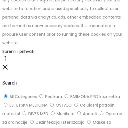
website to function and is used specifically to collect user
personal data via analytics, ads, other embedded contents
are termed as non-necessary cookies. It is mandatory to
procure user consent prior to running these cookies on your
website.
Spremi i prihvati
Go
to
Close
top
Search
All Categories
Pedikura
FARMONA PRO kozmetika
ESTETSKA MEDICINA
OSTALO
Celulozni potrošni
materijal
DIVES MED
Manikura
Aparati
Oprema
za ordinacije
Dezinfekcija i sterilizacija
Maske za