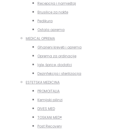
Recepcija i namještaj
Brusilice za nokte
Pedikura
Ostala oprema
MEDICAL OPREMA
Gharieni kreveti i oprema
Oprema za ordinacije
Igle, šprice, dodatci
Dezinfekcija i sterilizacija
ESTETSKA MEDICINA
PROMOITALIA
Kemijski pilinzi
DIVES MED
TOSKANI MED®️
Post Recovery