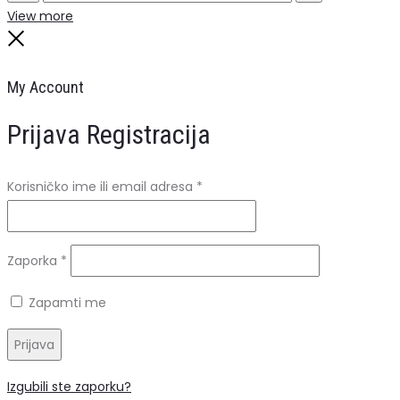
Search
Reset
View more
Close
My Account
Prijava
Registracija
Obavezno
Korisničko ime ili email adresa
*
Obavezno
Zaporka
*
Zapamti me
Prijava
Izgubili ste zaporku?