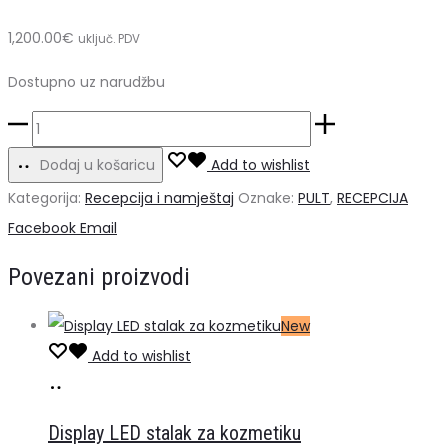
1,200.00
€
uključ. PDV
Dostupno uz narudžbu
NAT
recepcija
Dodaj u košaricu
Add to wishlist
134x67x105cm
Kategorija:
Recepcija i namještaj
Oznake:
PULT
,
RECEPCIJA
količina
Share
Facebook
Email
Povezani proizvodi
New
Add to wishlist
Dodaj
u
Display LED stalak za kozmetiku
košaricu