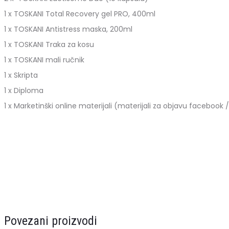
1 x TOSKANI Total Recovery gel PRO, 400ml
1 x TOSKANI Antistress maska, 200ml
1 x TOSKANI Traka za kosu
1 x TOSKANI mali ručnik
1 x Skripta
1 x Diploma
1 x Marketinški online materijali (materijali za objavu facebook
Povezani proizvodi