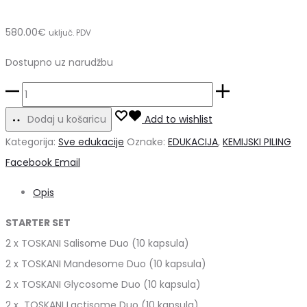
580.00
€
uključ. PDV
Dostupno uz narudžbu
Edukacija:
TOSKANI
Dodaj u košaricu
Add to wishlist
Duosomal
Kategorija:
Sve edukacije
Oznake:
EDUKACIJA
,
KEMIJSKI PILING
Peel
Share
Facebook
Email
nova
Opis
generacija
pilinga!
STARTER SET
količina
2 x TOSKANI Salisome Duo (10 kapsula)
2 x TOSKANI Mandesome Duo (10 kapsula)
2 x TOSKANI Glycosome Duo (10 kapsula)
2 x TOSKANI Lactisome Duo (10 kapsula)