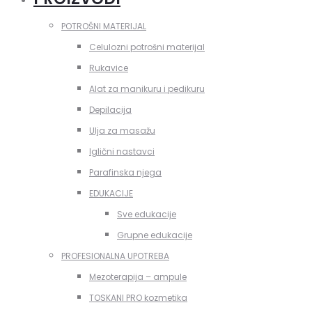
POTROŠNI MATERIJAL
Celulozni potrošni materijal
Rukavice
Alat za manikuru i pedikuru
Depilacija
Ulja za masažu
Iglični nastavci
Parafinska njega
EDUKACIJE
Sve edukacije
Grupne edukacije
PROFESIONALNA UPOTREBA
Mezoterapija – ampule
TOSKANI PRO kozmetika