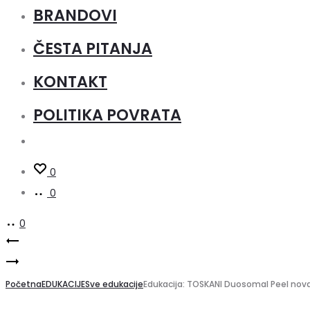
BRANDOVI
ČESTA PITANJA
KONTAKT
POLITIKA POVRATA
0
0
0
Product
12-
Edukacija:
dijelni
navigation
TOSKANI
Početna
komplet
EDUKACIJE
Sve edukacije
Edukacija: TOSKANI Duosomal Peel nova 
MED
bruseva