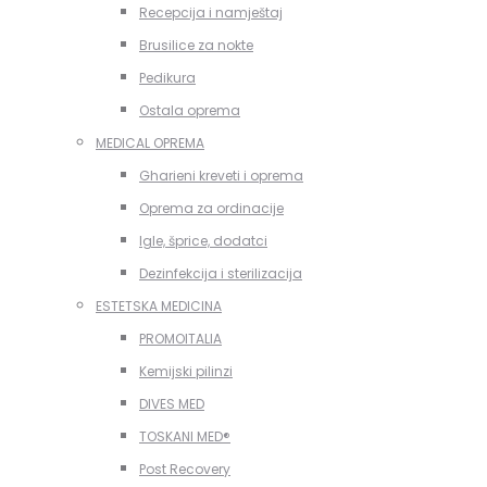
Recepcija i namještaj
Brusilice za nokte
Pedikura
Ostala oprema
MEDICAL OPREMA
Gharieni kreveti i oprema
Oprema za ordinacije
Igle, šprice, dodatci
Dezinfekcija i sterilizacija
ESTETSKA MEDICINA
PROMOITALIA
Kemijski pilinzi
DIVES MED
TOSKANI MED®️
Post Recovery