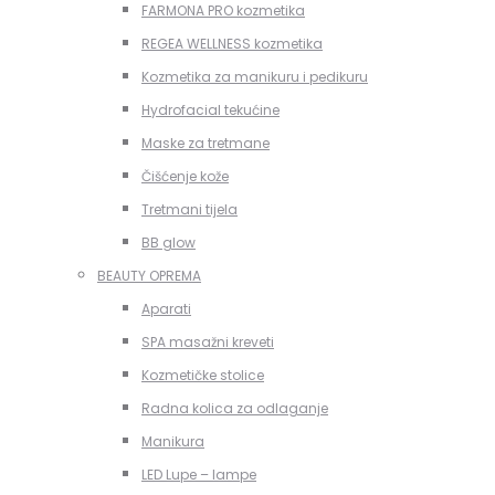
FARMONA PRO kozmetika
REGEA WELLNESS kozmetika
Kozmetika za manikuru i pedikuru
Hydrofacial tekućine
Maske za tretmane
Čišćenje kože
Tretmani tijela
BB glow
BEAUTY OPREMA
Aparati
SPA masažni kreveti
Kozmetičke stolice
Radna kolica za odlaganje
Manikura
LED Lupe – lampe