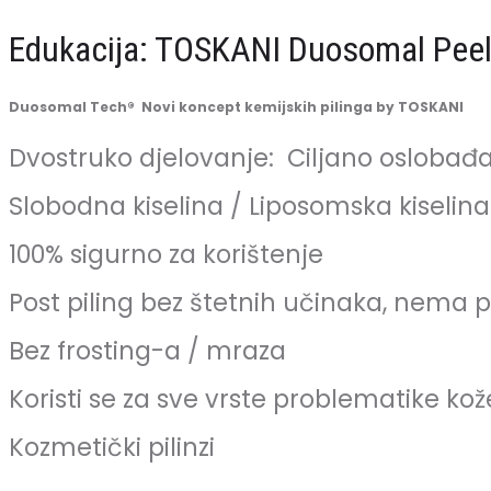
Kemijski
Edukacija: TOSKANI Duosomal Peel 
piling
sa
Duosomal Tech® Novi koncept kemijskih pilinga by TOSKANI
start
Dvostruko djelovanje:
Ciljano oslobađa
paketom
proizvoda
Slobodna kiselina / Liposomska kiselina
100% sigurno za korištenje
Post piling bez štetnih učinaka, nema 
Bez frosting-a / mraza
Koristi se za sve vrste problematike kož
Kozmetički pilinzi