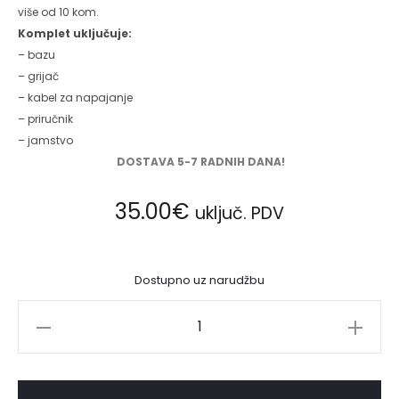
više od 10 kom.
Komplet uključuje:
– bazu
– grijač
– kabel za napajanje
– priručnik
– jamstvo
DOSTAVA 5-7 RADNIH DANA!
35.00
€
uključ. PDV
Dostupno uz narudžbu
Grijač
voska
MONO,
40W