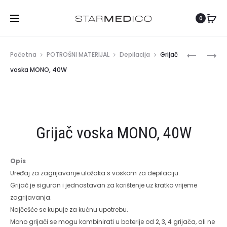
Hrvatski
0
Produc
IWAX
TOSKANI
Početna
POTROŠNI MATERIJAL
Depilacija
Grijač
GRIJAČ
MED
naviga
voska MONO, 40W
VOSKA
AFTER
2
CREAM
U
1,
Grijač voska MONO, 40W
400ML
+
800ML
Opis
Uređaj za zagrijavanje uložaka s voskom za depilaciju.
Grijač je siguran i jednostavan za korištenje uz kratko vrijeme
zagrijavanja.
Najčešće se kupuje za kućnu upotrebu.
Mono grijači se mogu kombinirati u baterije od 2, 3, 4 grijača, ali ne