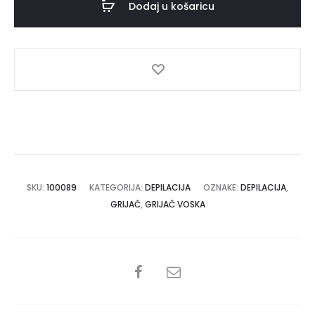
Dodaj u košaricu
količina
SKU:
100089
KATEGORIJA:
DEPILACIJA
OZNAKE:
DEPILACIJA
,
GRIJAČ
,
GRIJAČ VOSKA
SHARE