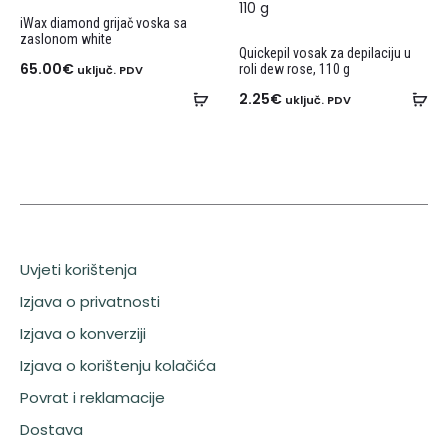
iWax diamond grijač voska sa
zaslonom white
Quickepil vosak za depilaciju u
65.00
€
roli dew rose, 110 g
uključ. PDV
2.25
€
uključ. PDV
Uvjeti korištenja
Izjava o privatnosti
Izjava o konverziji
Izjava o korištenju kolačića
Povrat i reklamacije
Dostava