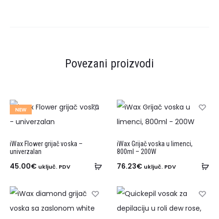
Povezani proizvodi
NEW
iWax Flower grijač voska –
iWax Grijač voska u limenci,
univerzalan
800ml – 200W
45.00
€
76.23
€
uključ. PDV
uključ. PDV