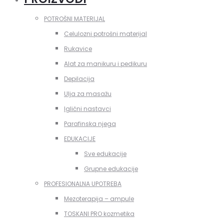
POTROŠNI MATERIJAL
Celulozni potrošni materijal
Rukavice
Alat za manikuru i pedikuru
Depilacija
Ulja za masažu
Iglični nastavci
Parafinska njega
EDUKACIJE
Sve edukacije
Grupne edukacije
PROFESIONALNA UPOTREBA
Mezoterapija – ampule
TOSKANI PRO kozmetika