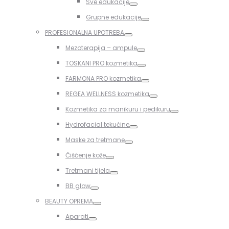
Sve edukacije
Toggle
Grupne edukacije
Toggle
PROFESIONALNA UPOTREBA
Toggle
Mezoterapija – ampule
Toggle
TOSKANI PRO kozmetika
Toggle
FARMONA PRO kozmetika
Toggle
REGEA WELLNESS kozmetika
Toggle
Kozmetika za manikuru i pedikuru
Toggle
Hydrofacial tekućine
Toggle
Maske za tretmane
Toggle
Čišćenje kože
Toggle
Tretmani tijela
Toggle
BB glow
Toggle
BEAUTY OPREMA
Toggle
Aparati
Toggle