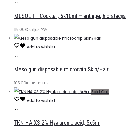
Dodaj
mogu
u
odabrati
MESOLIFT Cocktail, 5x10ml – antiage, hidratacija
košaricu
na
stranici
115.00
€
uključ. PDV
proizvoda
Add to wishlist
Dodaj
u
Meso gun disposable microchip Skin/Hair
košaricu
105.00
€
uključ. PDV
Sold Out
Add to wishlist
Pročitaj
više
TKN HA XS 2% Hyaluronic acid, 5x5ml