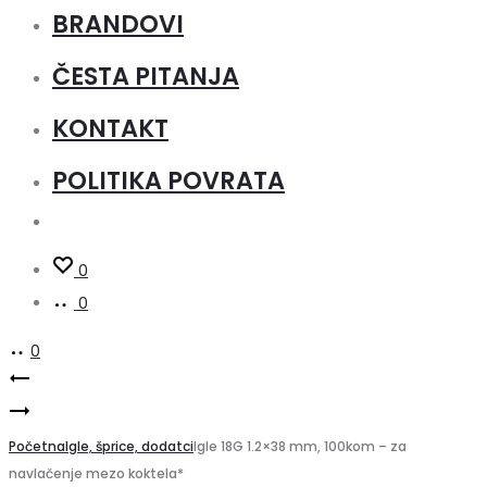
BRANDOVI
ČESTA PITANJA
KONTAKT
POLITIKA POVRATA
0
0
0
Product
Creo
MERCATOR
900
navigation
MEDICAL
Početna
H2O
Igle, šprice, dodatci
Igle 18G 1.2×38 mm, 100kom – za
navlačenje mezo koktela*
Nitrilne
namještaj