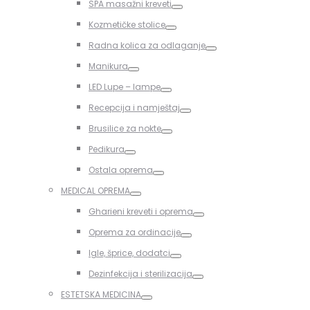
SPA masažni kreveti
Toggle
Kozmetičke stolice
Toggle
Radna kolica za odlaganje
Toggle
Manikura
Toggle
LED Lupe – lampe
Toggle
Recepcija i namještaj
Toggle
Brusilice za nokte
Toggle
Pedikura
Toggle
Ostala oprema
Toggle
MEDICAL OPREMA
Toggle
Gharieni kreveti i oprema
Toggle
Oprema za ordinacije
Toggle
Igle, šprice, dodatci
Toggle
Dezinfekcija i sterilizacija
Toggle
ESTETSKA MEDICINA
Toggle