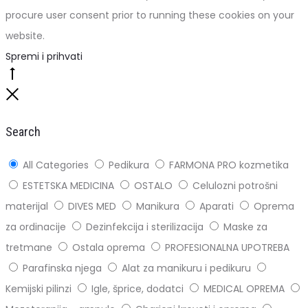
procure user consent prior to running these cookies on your
website.
Spremi i prihvati
Go
to
Close
top
Search
All Categories
Pedikura
FARMONA PRO kozmetika
ESTETSKA MEDICINA
OSTALO
Celulozni potrošni
materijal
DIVES MED
Manikura
Aparati
Oprema
za ordinacije
Dezinfekcija i sterilizacija
Maske za
tretmane
Ostala oprema
PROFESIONALNA UPOTREBA
Parafinska njega
Alat za manikuru i pedikuru
Kemijski pilinzi
Igle, šprice, dodatci
MEDICAL OPREMA