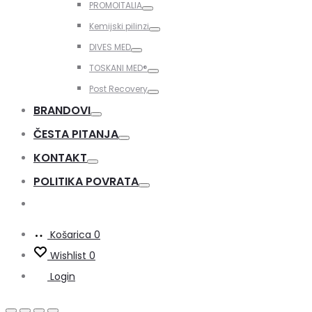
PROMOITALIA
Toggle
Kemijski pilinzi
Toggle
DIVES MED
Toggle
TOSKANI MED®️
Toggle
Post Recovery
Toggle
BRANDOVI
Toggle
ČESTA PITANJA
Toggle
KONTAKT
Toggle
POLITIKA POVRATA
Toggle
Košarica
0
Wishlist
0
Login