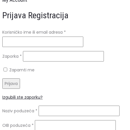
Prijava
Registracija
Obavezno
Korisničko ime ili email adresa
*
Obavezno
Zaporka
*
Zapamti me
Prijava
Izgubili ste zaporku?
Naziv poduzeća
*
OIB poduzeća
*