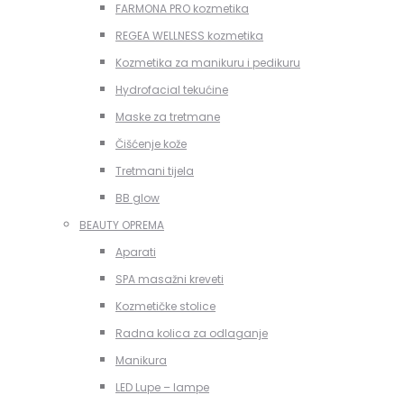
FARMONA PRO kozmetika
REGEA WELLNESS kozmetika
Kozmetika za manikuru i pedikuru
Hydrofacial tekućine
Maske za tretmane
Čišćenje kože
Tretmani tijela
BB glow
BEAUTY OPREMA
Aparati
SPA masažni kreveti
Kozmetičke stolice
Radna kolica za odlaganje
Manikura
LED Lupe – lampe