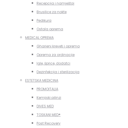
Recepcija i namještaj
Brusilice za nokte
Pedikura
Ostala oprema
MEDICAL OPREMA
Gharieni kreveti i oprema
Oprema za ordinacije
Igle, šprice, dodatci
Dezinfekcija i sterilizacija
ESTETSKA MEDICINA
PROMOITALIA
Kemijski pilinzi
DIVES MED
TOSKANI MED®️
Post Recovery