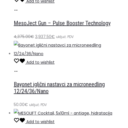
Add to wishlist
koktela*
Dodaj
količina
u
MesoJect Gun – Pulse Booster Technology
košaricu
Izvorna
Trenutna
4,375.00
€
3,937.50
€
uključ. PDV
cijena
cijena
bila
je:
je:
3,937.50€.
Add to wishlist
Odaberi
Ovaj
4,375.00€.
opcije
proizvod
Bayonet iglični nastavci za microneedling
ima
12/24/36/Nano
više
50.00
€
varijanti.
uključ. PDV
Opcije
Add to wishlist
se