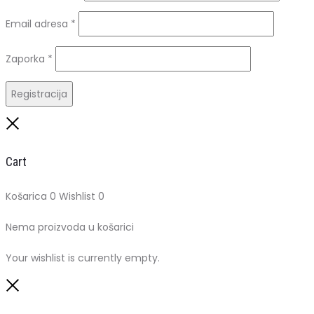
Obavezno
Email adresa
*
Obavezno
Zaporka
*
Registracija
Close
Cart
Košarica
0
Wishlist
0
Nema proizvoda u košarici
Your wishlist is currently empty.
Close