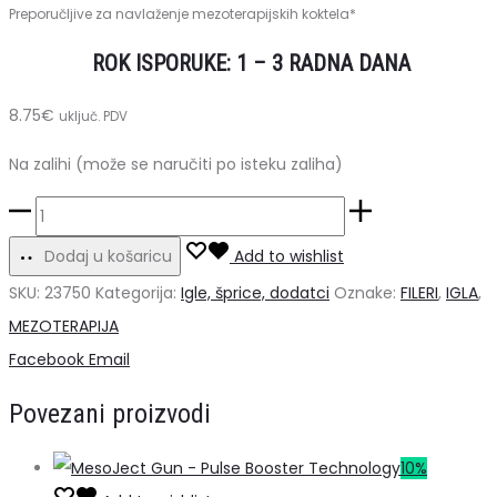
Preporučljive za navlaženje mezoterapijskih koktela*
ROK ISPORUKE: 1 – 3 RADNA DANA
8.75
€
uključ. PDV
Na zalihi (može se naručiti po isteku zaliha)
Igle
18G
Dodaj u košaricu
Add to wishlist
1.2x38
SKU:
23750
Kategorija:
Igle, šprice, dodatci
Oznake:
FILERI
,
IGLA
,
mm,
MEZOTERAPIJA
100kom
Share
Facebook
Email
-
Povezani proizvodi
za
navlačenje
10%
mezo