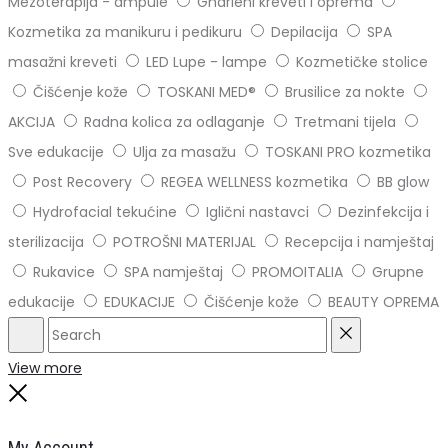
Mezoterapija - ampule
Gharieni kreveti i oprema
Kozmetika za manikuru i pedikuru
Depilacija
SPA
masažni kreveti
LED Lupe - lampe
Kozmetičke stolice
Čišćenje kože
TOSKANI MED®️
Brusilice za nokte
AKCIJA
Radna kolica za odlaganje
Tretmani tijela
Sve edukacije
Ulja za masažu
TOSKANI PRO kozmetika
Post Recovery
REGEA WELLNESS kozmetika
BB glow
Hydrofacial tekućine
Iglični nastavci
Dezinfekcija i
sterilizacija
POTROŠNI MATERIJAL
Recepcija i namještaj
Rukavice
SPA namještaj
PROMOITALIA
Grupne
edukacije
EDUKACIJE
Čišćenje kože
BEAUTY OPREMA
Search
Reset
View more
Close
My Account