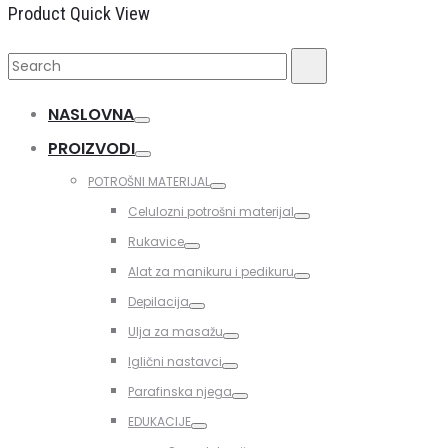
Product Quick View
Search
Search
for:
NASLOVNA
Toggle
PROIZVODI
Toggle
POTROŠNI MATERIJAL
Toggle
Celulozni potrošni materijal
Toggle
Rukavice
Toggle
Alat za manikuru i pedikuru
Toggle
Depilacija
Toggle
Ulja za masažu
Toggle
Iglični nastavci
Toggle
Parafinska njega
Toggle
EDUKACIJE
Toggle