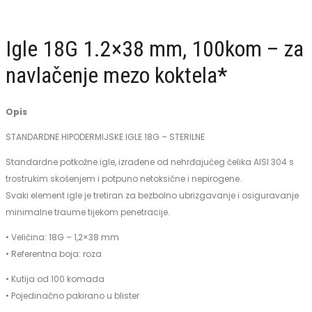
rukavice,
sa
bez
umivaonikom
Igle 18G 1.2×38 mm, 100kom – za
pudera
i
navlačenje mezo koktela*
100kom
mješalicom
M
Opis
veličina
STANDARDNE HIPODERMIJSKE IGLE 18G – STERILNE
Standardne potkožne igle, izrađene od nehrđajućeg čelika AISI 304 s
trostrukim skošenjem i potpuno netoksične i nepirogene.
Svaki element igle je tretiran za bezbolno ubrizgavanje i osiguravanje
minimalne traume tijekom penetracije.
• Veličina: 18G – 1,2×38 mm
• Referentna boja: roza
• Kutija od 100 komada
• Pojedinačno pakirano u blister