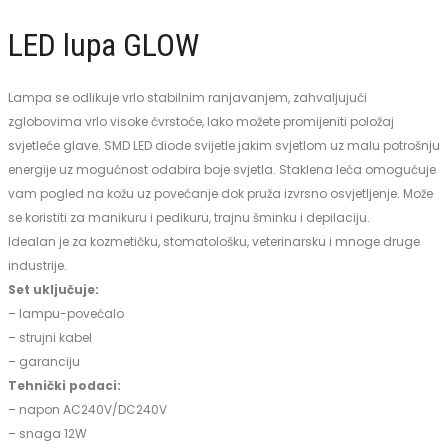
5D
sa
LED lupa GLOW
za
stalkom
stolnu
Lampa se odlikuje vrlo stabilnim ranjavanjem, zahvaljujući
ploču
zglobovima vrlo visoke čvrstoće, lako možete promijeniti položaj
svjetleće glave.
SMD LED diode svijetle jakim svjetlom uz malu potrošnju
energije uz mogućnost odabira boje svjetla. Staklena leća omogućuje
vam pogled na kožu uz povećanje dok pruža izvrsno osvjetljenje. Može
se koristiti za manikuru i pedikuru, trajnu šminku i depilaciju.
Idealan je za kozmetičku, stomatološku, veterinarsku i mnoge druge
industrije.
Set uključuje:
– lampu-povećalo
– strujni kabel
– garanciju
Tehnički podaci:
– napon AC240V/DC240V
– snaga 12W