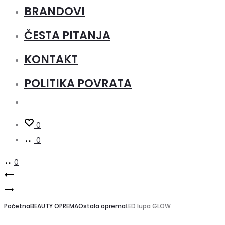
BRANDOVI
ČESTA PITANJA
KONTAKT
POLITIKA POVRATA
0
0
0
Product
Elegante
Elegante
LED
navigation
LED
Početna
lupa
BEAUTY OPREMA
Ostala oprema
LED lupa GLOW
lupa
5D