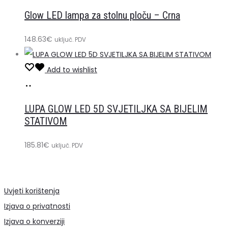
u
Glow LED lampa za stolnu ploču – Crna
košaricu
148.63
€
uključ. PDV
Add to wishlist
Dodaj
u
LUPA GLOW LED 5D SVJETILJKA SA BIJELIM
košaricu
STATIVOM
185.81
€
uključ. PDV
Uvjeti korištenja
Izjava o privatnosti
Izjava o konverziji