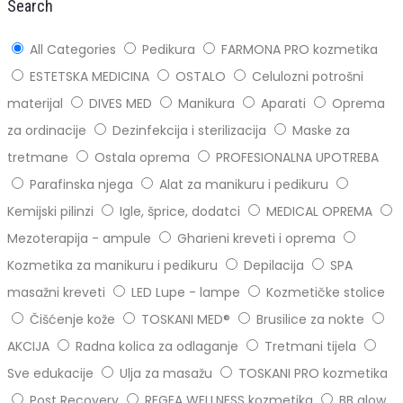
Search
All Categories
Pedikura
FARMONA PRO kozmetika
ESTETSKA MEDICINA
OSTALO
Celulozni potrošni
materijal
DIVES MED
Manikura
Aparati
Oprema
za ordinacije
Dezinfekcija i sterilizacija
Maske za
tretmane
Ostala oprema
PROFESIONALNA UPOTREBA
Parafinska njega
Alat za manikuru i pedikuru
Kemijski pilinzi
Igle, šprice, dodatci
MEDICAL OPREMA
Mezoterapija - ampule
Gharieni kreveti i oprema
Kozmetika za manikuru i pedikuru
Depilacija
SPA
masažni kreveti
LED Lupe - lampe
Kozmetičke stolice
Čišćenje kože
TOSKANI MED®️
Brusilice za nokte
AKCIJA
Radna kolica za odlaganje
Tretmani tijela
Sve edukacije
Ulja za masažu
TOSKANI PRO kozmetika
Post Recovery
REGEA WELLNESS kozmetika
BB glow