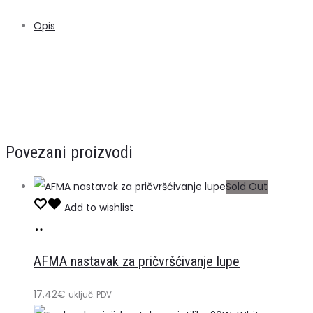
Opis
Povezani proizvodi
Sold Out
Add to wishlist
Pročitaj
više
AFMA nastavak za pričvršćivanje lupe
17.42
€
uključ. PDV