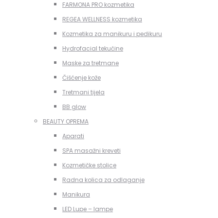
FARMONA PRO kozmetika
REGEA WELLNESS kozmetika
Kozmetika za manikuru i pedikuru
Hydrofacial tekućine
Maske za tretmane
Čišćenje kože
Tretmani tijela
BB glow
BEAUTY OPREMA
Aparati
SPA masažni kreveti
Kozmetičke stolice
Radna kolica za odlaganje
Manikura
LED Lupe – lampe