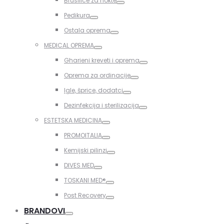
Brusilice za nokte
Toggle
Pedikura
Toggle
Ostala oprema
Toggle
MEDICAL OPREMA
Toggle
Gharieni kreveti i oprema
Toggle
Oprema za ordinacije
Toggle
Igle, šprice, dodatci
Toggle
Dezinfekcija i sterilizacija
Toggle
ESTETSKA MEDICINA
Toggle
PROMOITALIA
Toggle
Kemijski pilinzi
Toggle
DIVES MED
Toggle
TOSKANI MED®️
Toggle
Post Recovery
Toggle
BRANDOVI
Toggle