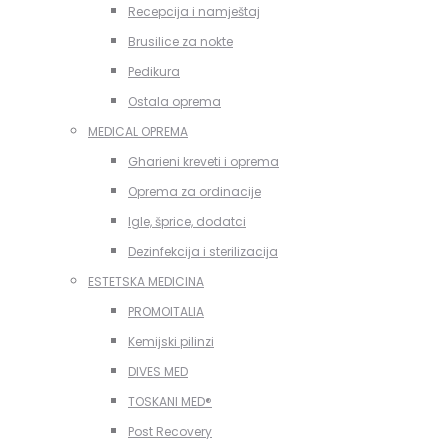
Recepcija i namještaj
Brusilice za nokte
Pedikura
Ostala oprema
MEDICAL OPREMA
Gharieni kreveti i oprema
Oprema za ordinacije
Igle, šprice, dodatci
Dezinfekcija i sterilizacija
ESTETSKA MEDICINA
PROMOITALIA
Kemijski pilinzi
DIVES MED
TOSKANI MED®️
Post Recovery