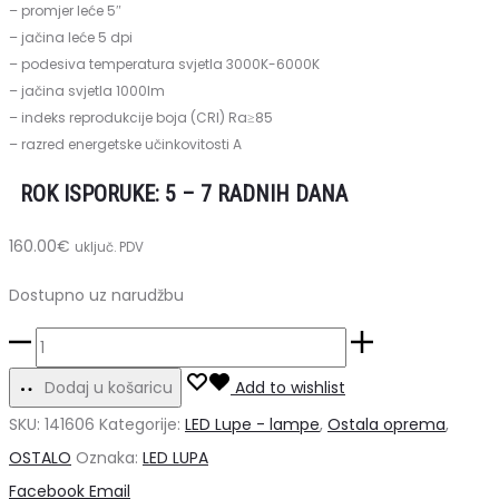
– promjer leće 5″
– jačina leće 5 dpi
– podesiva temperatura svjetla 3000K-6000K
– jačina svjetla 1000lm
–
indeks reprodukcije boja (CRI) Ra≥85
–
razred energetske učinkovitosti A
ROK ISPORUKE: 5 – 7 RADNIH DANA
160.00
€
uključ. PDV
Dostupno uz narudžbu
LED
lupa
Dodaj u košaricu
Add to wishlist
GLOW
SKU:
141606
Kategorije:
LED Lupe - lampe
,
Ostala oprema
,
količina
OSTALO
Oznaka:
LED LUPA
Share
Facebook
Email