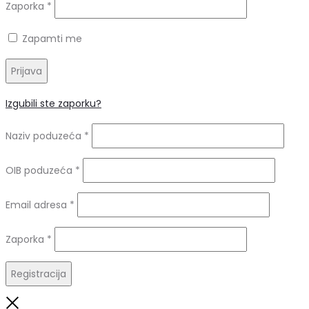
Obavezno
Zaporka
*
Zapamti me
Prijava
Izgubili ste zaporku?
Naziv poduzeća
*
OIB poduzeća
*
Obavezno
Email adresa
*
Obavezno
Zaporka
*
Registracija
Close