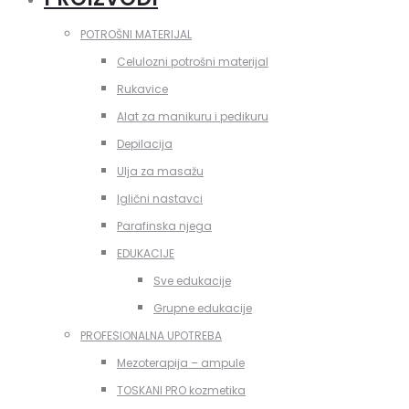
POTROŠNI MATERIJAL
Celulozni potrošni materijal
Rukavice
Alat za manikuru i pedikuru
Depilacija
Ulja za masažu
Iglični nastavci
Parafinska njega
EDUKACIJE
Sve edukacije
Grupne edukacije
PROFESIONALNA UPOTREBA
Mezoterapija – ampule
TOSKANI PRO kozmetika