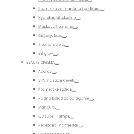
Toggle
Kozmetika za manikuru i pedikuru
Toggle
Hydrofacial tekućine
Toggle
Maske za tretmane
Toggle
Čišćenje kože
Toggle
Tretmani tijela
Toggle
BB glow
Toggle
BEAUTY OPREMA
Toggle
Aparati
Toggle
SPA masažni kreveti
Toggle
Kozmetičke stolice
Toggle
Radna kolica za odlaganje
Toggle
Manikura
Toggle
LED Lupe – lampe
Toggle
Recepcija i namještaj
Toggle