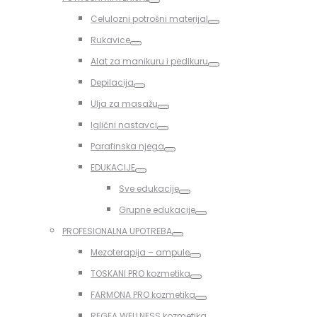
Toggle
Celulozni potrošni materijal
Toggle
Rukavice
Toggle
Alat za manikuru i pedikuru
Toggle
Depilacija
Toggle
Ulja za masažu
Toggle
Iglični nastavci
Toggle
Parafinska njega
Toggle
EDUKACIJE
Toggle
Sve edukacije
Toggle
Grupne edukacije
Toggle
PROFESIONALNA UPOTREBA
Toggle
Mezoterapija – ampule
Toggle
TOSKANI PRO kozmetika
Toggle
FARMONA PRO kozmetika
Toggle
REGEA WELLNESS kozmetika