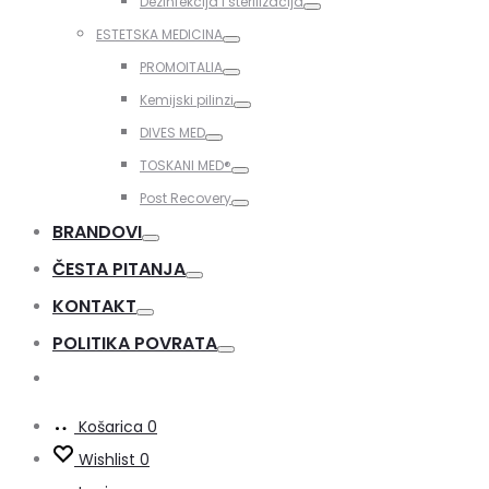
Dezinfekcija i sterilizacija
Toggle
ESTETSKA MEDICINA
Toggle
PROMOITALIA
Toggle
Kemijski pilinzi
Toggle
DIVES MED
Toggle
TOSKANI MED®️
Toggle
Post Recovery
Toggle
BRANDOVI
Toggle
ČESTA PITANJA
Toggle
KONTAKT
Toggle
POLITIKA POVRATA
Toggle
Košarica
0
Wishlist
0