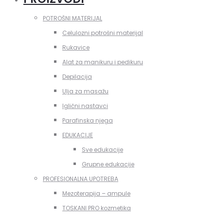
POTROŠNI MATERIJAL
Celulozni potrošni materijal
Rukavice
Alat za manikuru i pedikuru
Depilacija
Ulja za masažu
Iglični nastavci
Parafinska njega
EDUKACIJE
Sve edukacije
Grupne edukacije
PROFESIONALNA UPOTREBA
Mezoterapija – ampule
TOSKANI PRO kozmetika