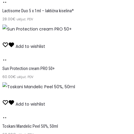
Dodaj
u
Lactisome Duo 5 x 1ml – laktična kiselina*
28.00
košaricu
€
uključ. PDV
Add to wishlist
Dodaj
u
Sun Protection cream PRO 50+
60.00
košaricu
€
uključ. PDV
Add to wishlist
Dodaj
u
Toskani Mandelic Peel 50%, 50ml