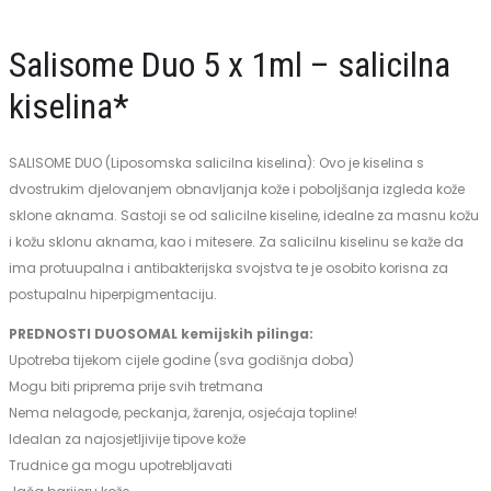
x
bestseller*
Salisome Duo 5 x 1ml – salicilna
1ml
(svi
–
tipovi
kiselina*
glikolna
kože)
kiselina*
SALISOME DUO (Liposomska salicilna kiselina): Ovo je kiselina s
dvostrukim djelovanjem obnavljanja kože i poboljšanja izgleda kože
sklone aknama. Sastoji se od salicilne kiseline, idealne za masnu kožu
i kožu sklonu aknama, kao i mitesere. Za salicilnu kiselinu se kaže da
ima protuupalna i antibakterijska svojstva te je osobito korisna za
postupalnu hiperpigmentaciju.
PREDNOSTI DUOSOMAL kemijskih pilinga:
Upotreba tijekom cijele godine (sva godišnja doba)
Mogu biti priprema prije svih tretmana
Nema nelagode, peckanja, žarenja, osjećaja topline!
Idealan za najosjetljivije tipove kože
Trudnice ga mogu upotrebljavati