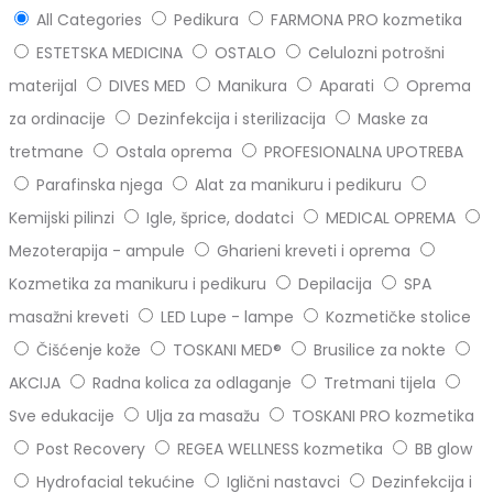
All Categories
Pedikura
FARMONA PRO kozmetika
ESTETSKA MEDICINA
OSTALO
Celulozni potrošni
materijal
DIVES MED
Manikura
Aparati
Oprema
za ordinacije
Dezinfekcija i sterilizacija
Maske za
tretmane
Ostala oprema
PROFESIONALNA UPOTREBA
Parafinska njega
Alat za manikuru i pedikuru
Kemijski pilinzi
Igle, šprice, dodatci
MEDICAL OPREMA
Mezoterapija - ampule
Gharieni kreveti i oprema
Kozmetika za manikuru i pedikuru
Depilacija
SPA
masažni kreveti
LED Lupe - lampe
Kozmetičke stolice
Čišćenje kože
TOSKANI MED®️
Brusilice za nokte
AKCIJA
Radna kolica za odlaganje
Tretmani tijela
Sve edukacije
Ulja za masažu
TOSKANI PRO kozmetika
Post Recovery
REGEA WELLNESS kozmetika
BB glow
Hydrofacial tekućine
Iglični nastavci
Dezinfekcija i