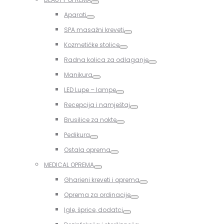
Toggle
Aparati
Toggle
SPA masažni kreveti
Toggle
Kozmetičke stolice
Toggle
Radna kolica za odlaganje
Toggle
Manikura
Toggle
LED Lupe – lampe
Toggle
Recepcija i namještaj
Toggle
Brusilice za nokte
Toggle
Pedikura
Toggle
Ostala oprema
Toggle
MEDICAL OPREMA
Toggle
Gharieni kreveti i oprema
Toggle
Oprema za ordinacije
Toggle
Igle, šprice, dodatci
Toggle