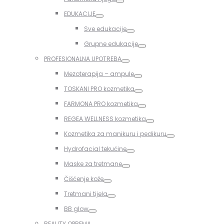
Toggle
EDUKACIJE
Toggle
Sve edukacije
Toggle
Grupne edukacije
Toggle
PROFESIONALNA UPOTREBA
Toggle
Mezoterapija – ampule
Toggle
TOSKANI PRO kozmetika
Toggle
FARMONA PRO kozmetika
Toggle
REGEA WELLNESS kozmetika
Toggle
Kozmetika za manikuru i pedikuru
Toggle
Hydrofacial tekućine
Toggle
Maske za tretmane
Toggle
Čišćenje kože
Toggle
Tretmani tijela
Toggle
BB glow
Toggle
BEAUTY OPREMA