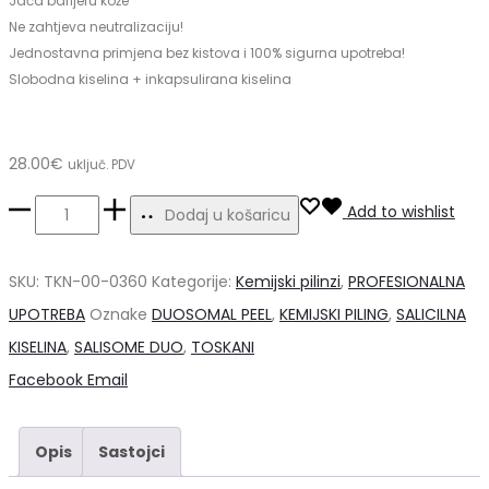
Jača barijeru kože
Ne zahtjeva neutralizaciju!
Jednostavna primjena bez kistova i 100% sigurna upotreba!
Slobodna kiselina + inkapsulirana kiselina
28.00
€
uključ. PDV
Salisome
Add to wishlist
Dodaj u košaricu
Duo
5
SKU:
TKN-00-0360
Kategorije:
Kemijski pilinzi
,
PROFESIONALNA
x
UPOTREBA
Oznake
DUOSOMAL PEEL
,
KEMIJSKI PILING
,
SALICILNA
1ml
KISELINA
,
SALISOME DUO
,
TOSKANI
-
Share
Facebook
Email
salicilna
kiselina*
Opis
Sastojci
količina