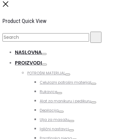
Close
Product Quick View
Search
Search
for:
NASLOVNA
Toggle
PROIZVODI
Toggle
POTROŠNI MATERIJAL
Toggle
Celulozni potrošni materijal
Toggle
Rukavice
Toggle
Alat za manikuru i pedikuru
Toggle
Depilacija
Toggle
Ulja za masažu
Toggle
Iglični nastavci
Toggle
Parafinska njega