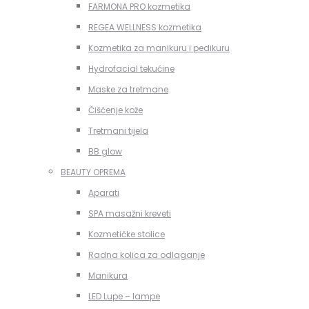
FARMONA PRO kozmetika
REGEA WELLNESS kozmetika
Kozmetika za manikuru i pedikuru
Hydrofacial tekućine
Maske za tretmane
Čišćenje kože
Tretmani tijela
BB glow
BEAUTY OPREMA
Aparati
SPA masažni kreveti
Kozmetičke stolice
Radna kolica za odlaganje
Manikura
LED Lupe – lampe