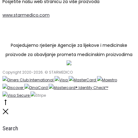
Posjetite našu web stranicu za više proizvoda
www.starmedico.com
Posjedujemo rješenje Agencije za lijekove i medicinske
proizvode za obavljanje prometa medicinskim proizvodima
Copyright 2020-2026. © STARMEDICO
Go
to
Close
top
Search