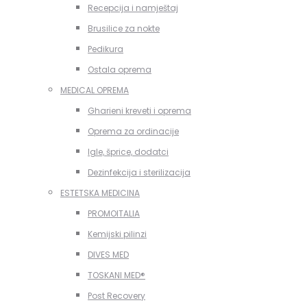
Recepcija i namještaj
Brusilice za nokte
Pedikura
Ostala oprema
MEDICAL OPREMA
Gharieni kreveti i oprema
Oprema za ordinacije
Igle, šprice, dodatci
Dezinfekcija i sterilizacija
ESTETSKA MEDICINA
PROMOITALIA
Kemijski pilinzi
DIVES MED
TOSKANI MED®️
Post Recovery