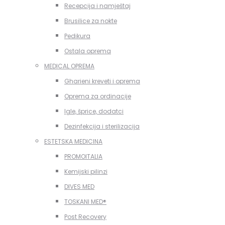
Recepcija i namještaj
Brusilice za nokte
Pedikura
Ostala oprema
MEDICAL OPREMA
Gharieni kreveti i oprema
Oprema za ordinacije
Igle, šprice, dodatci
Dezinfekcija i sterilizacija
ESTETSKA MEDICINA
PROMOITALIA
Kemijski pilinzi
DIVES MED
TOSKANI MED®️
Post Recovery