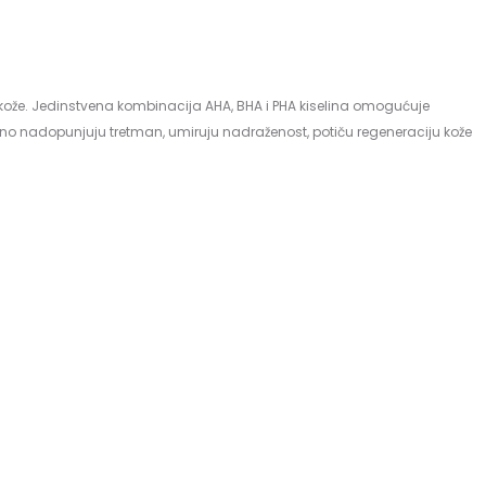
že. Jedinstvena kombinacija AHA, BHA i PHA kiselina omogućuje
šeno nadopunjuju tretman, umiruju nadraženost, potiču regeneraciju kože