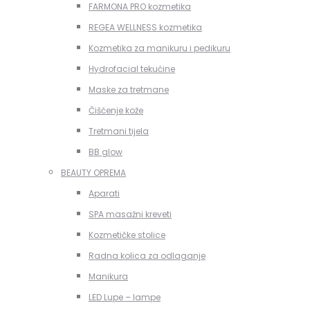
FARMONA PRO kozmetika
REGEA WELLNESS kozmetika
Kozmetika za manikuru i pedikuru
Hydrofacial tekućine
Maske za tretmane
Čišćenje kože
Tretmani tijela
BB glow
BEAUTY OPREMA
Aparati
SPA masažni kreveti
Kozmetičke stolice
Radna kolica za odlaganje
Manikura
LED Lupe – lampe