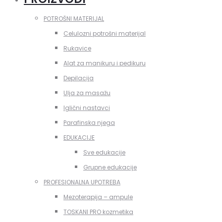
POTROŠNI MATERIJAL
Celulozni potrošni materijal
Rukavice
Alat za manikuru i pedikuru
Depilacija
Ulja za masažu
Iglični nastavci
Parafinska njega
EDUKACIJE
Sve edukacije
Grupne edukacije
PROFESIONALNA UPOTREBA
Mezoterapija – ampule
TOSKANI PRO kozmetika