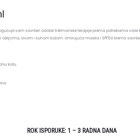
ml
gućuje vam savršen odabir tretmanske terapije prema potrebama vaše ko
vim ožiljcima, sivom i suhom kožom. Umirujuća maska ​​i SPF50 krema savr
anu kožu.
lina
ROK ISPORUKE: 1 – 3 RADNA DANA