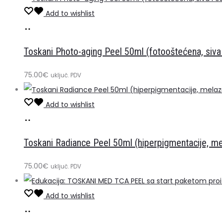
Add to wishlist
Dodaj
u
Toskani Photo-aging Peel 50ml (fotooštećena, siva 
košaricu
75.00
€
uključ. PDV
Add to wishlist
Dodaj
u
Toskani Radiance Peel 50ml (hiperpigmentacije, m
košaricu
75.00
€
uključ. PDV
Add to wishlist
Dodaj