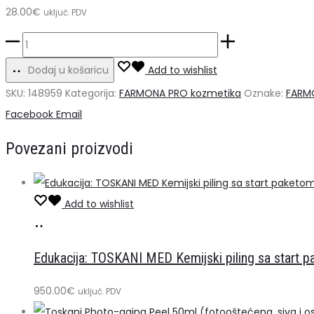
28.00
€
uključ. PDV
Farmona
New
Dodaj u košaricu
Add to wishlist
Skin
SKU:
148959
Kategorija:
FARMONA PRO kozmetika
Oznake:
FARM
Peel
Share
Facebook
Email
-
Povezani proizvodi
Glow
30ml
količina
Add to wishlist
Dodaj
u
Edukacija: TOSKANI MED Kemijski piling sa start 
košaricu
950.00
€
uključ. PDV