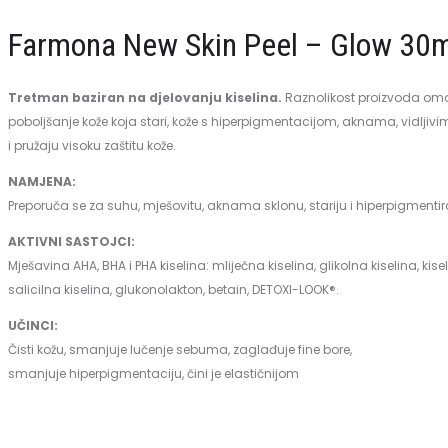
Peel
–
Farmona New Skin Peel – Glow 30
–
Well
Matt
aging
Tretman baziran na djelovanju kiselina.
Raznolikost proizvoda omo
(akne,
30ml
poboljšanje kože koja stari, kože s hiperpigmentacijom, aknama, vidlji
masna
i pružaju visoku zaštitu kože.
koža)
NAMJENA:
30ml
Preporuča se za suhu, mješovitu, aknama sklonu, stariju i hiperpigmentir
AKTIVNI SASTOJCI:
Mješavina AHA, BHA i PHA kiselina: mliječna kiselina, glikolna kiselina, kise
salicilna kiselina, glukonolakton, betain, DETOXI-LOOK®.
UČINCI:
Čisti kožu, smanjuje lučenje sebuma, zaglađuje fine bore,
smanjuje hiperpigmentaciju, čini je elastičnijom