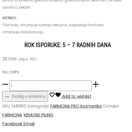
jantarna kiselina, glikolna kiselina, glukonolakton, ekstrakt Centelle
asiatica, betain.
UČINCI:
Čisti kožu, smanjuje lučenje sebuma, zaglađuje fine bore,
smanjuje diskoloraciju.
ROK ISPORUKE: 5 – 7 RADNIH DANA
28.00
€
uključ. PDV
Na zalihi
Farmona
New
Dodaj u košaricu
Add to wishlist
Skin
SKU:
148960
Kategorija:
FARMONA PRO kozmetika
Oznake:
Peel
FARMONA
,
KEMIJSKI PILING
-
Share
Facebook
Email
Matt