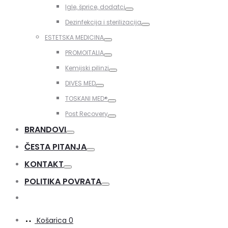
Toggle
Igle, šprice, dodatci
Toggle
Dezinfekcija i sterilizacija
Toggle
ESTETSKA MEDICINA
Toggle
PROMOITALIA
Toggle
Kemijski pilinzi
Toggle
DIVES MED
Toggle
TOSKANI MED®️
Toggle
Post Recovery
Toggle
BRANDOVI
Toggle
ČESTA PITANJA
Toggle
KONTAKT
Toggle
POLITIKA POVRATA
Toggle
Košarica
0