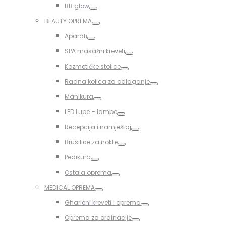
BB glow
Toggle
BEAUTY OPREMA
Toggle
Aparati
Toggle
SPA masažni kreveti
Toggle
Kozmetičke stolice
Toggle
Radna kolica za odlaganje
Toggle
Manikura
Toggle
LED Lupe – lampe
Toggle
Recepcija i namještaj
Toggle
Brusilice za nokte
Toggle
Pedikura
Toggle
Ostala oprema
Toggle
MEDICAL OPREMA
Toggle
Gharieni kreveti i oprema
Toggle
Oprema za ordinacije