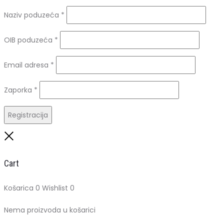
Naziv poduzeća
*
OIB poduzeća
*
Obavezno
Email adresa
*
Obavezno
Zaporka
*
Registracija
Close
Cart
Košarica
0
Wishlist
0
Nema proizvoda u košarici