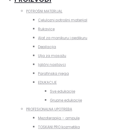
POTROŠNI MATERIJAL
Celulozni potrošni materijal
Rukavice
Alat za manikuru i pedikuru
Depilacija
Ulja za masažu
Iglični nastavci
Parafinska njega
EDUKACIJE
Sve edukacije
Grupne edukacije
PROFESIONALNA UPOTREBA
Mezoterapija – ampule
TOSKANI PRO kozmetika