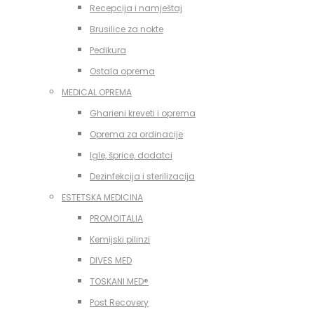
Recepcija i namještaj
Brusilice za nokte
Pedikura
Ostala oprema
MEDICAL OPREMA
Gharieni kreveti i oprema
Oprema za ordinacije
Igle, šprice, dodatci
Dezinfekcija i sterilizacija
ESTETSKA MEDICINA
PROMOITALIA
Kemijski pilinzi
DIVES MED
TOSKANI MED®️
Post Recovery