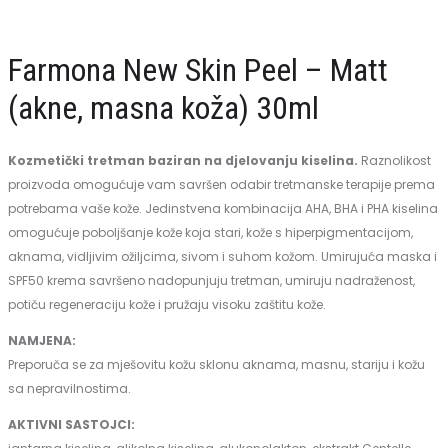
Peel
–
Neutralizator,
Glow
Farmona New Skin Peel – Matt
280ml
30ml
(akne, masna koža) 30ml
Kozmetički tretman baziran na djelovanju kiselina.
Raznolikost
proizvoda omogućuje vam savršen odabir tretmanske terapije prema
potrebama vaše kože. Jedinstvena kombinacija AHA, BHA i PHA kiselina
omogućuje poboljšanje kože koja stari, kože s hiperpigmentacijom,
aknama, vidljivim ožiljcima, sivom i suhom kožom. Umirujuća maska ​​i
SPF50 krema savršeno nadopunjuju tretman, umiruju nadraženost,
potiču regeneraciju kože i pružaju visoku zaštitu kože.
NAMJENA:
Preporuča se za mješovitu kožu sklonu aknama, masnu, stariju i kožu
sa nepravilnostima.
AKTIVNI SASTOJCI: