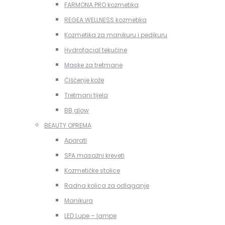
FARMONA PRO kozmetika
REGEA WELLNESS kozmetika
Kozmetika za manikuru i pedikuru
Hydrofacial tekućine
Maske za tretmane
Čišćenje kože
Tretmani tijela
BB glow
BEAUTY OPREMA
Aparati
SPA masažni kreveti
Kozmetičke stolice
Radna kolica za odlaganje
Manikura
LED Lupe – lampe