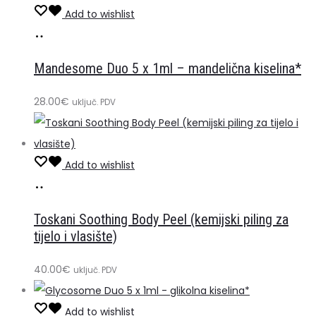
Add to wishlist
Dodaj
u
Mandesome Duo 5 x 1ml – mandelična kiselina*
košaricu
28.00
€
uključ. PDV
Add to wishlist
Dodaj
u
Toskani Soothing Body Peel (kemijski piling za
košaricu
tijelo i vlasište)
40.00
€
uključ. PDV
Add to wishlist