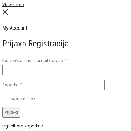
Search
Reset
View more
Close
My Account
Prijava
Registracija
Obavezno
Korisničko ime ili email adresa
*
Obavezno
Zaporka
*
Zapamti me
Prijava
Izgubili ste zaporku?