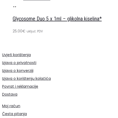
Dodaj
u
Glycosome Duo 5 x 1ml – glikolna kiselina*
košaricu
25.00
€
uključ. PDV
Uvjeti korištenja
Izjava o privatnosti
Izjava o konverziji
Izjava o korištenju kolačića
Povrat i reklamacije
Dostava
Moj račun
Česta pitanja