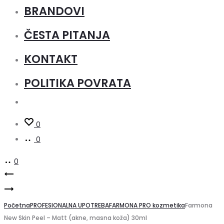
BRANDOVI
ČESTA PITANJA
KONTAKT
POLITIKA POVRATA
0
0
0
Product
Farmona
Farmona
New
navigation
New
Početna
Skin
PROFESIONALNA UPOTREBA
FARMONA PRO kozmetika
Farmona
New Skin Peel – Matt (akne, masna koža) 30ml
Skin
Peel