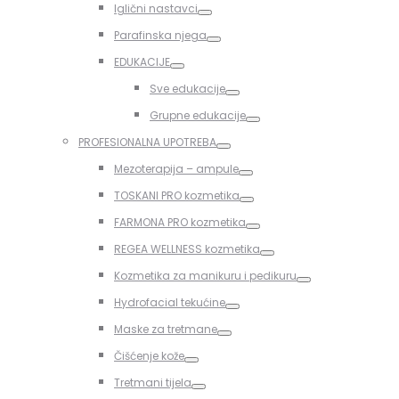
Iglični nastavci
Toggle
Parafinska njega
Toggle
EDUKACIJE
Toggle
Sve edukacije
Toggle
Grupne edukacije
Toggle
PROFESIONALNA UPOTREBA
Toggle
Mezoterapija – ampule
Toggle
TOSKANI PRO kozmetika
Toggle
FARMONA PRO kozmetika
Toggle
REGEA WELLNESS kozmetika
Toggle
Kozmetika za manikuru i pedikuru
Toggle
Hydrofacial tekućine
Toggle
Maske za tretmane
Toggle
Čišćenje kože
Toggle
Tretmani tijela
Toggle