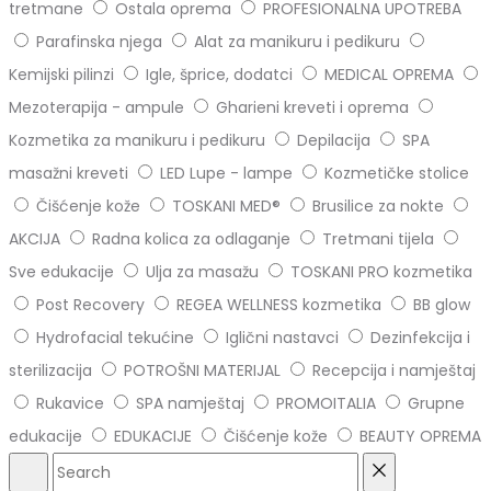
tretmane
Ostala oprema
PROFESIONALNA UPOTREBA
Parafinska njega
Alat za manikuru i pedikuru
Kemijski pilinzi
Igle, šprice, dodatci
MEDICAL OPREMA
Mezoterapija - ampule
Gharieni kreveti i oprema
Kozmetika za manikuru i pedikuru
Depilacija
SPA
masažni kreveti
LED Lupe - lampe
Kozmetičke stolice
Čišćenje kože
TOSKANI MED®️
Brusilice za nokte
AKCIJA
Radna kolica za odlaganje
Tretmani tijela
Sve edukacije
Ulja za masažu
TOSKANI PRO kozmetika
Post Recovery
REGEA WELLNESS kozmetika
BB glow
Hydrofacial tekućine
Iglični nastavci
Dezinfekcija i
sterilizacija
POTROŠNI MATERIJAL
Recepcija i namještaj
Rukavice
SPA namještaj
PROMOITALIA
Grupne
edukacije
EDUKACIJE
Čišćenje kože
BEAUTY OPREMA