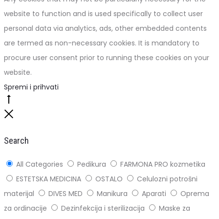
website to function and is used specifically to collect user
personal data via analytics, ads, other embedded contents
are termed as non-necessary cookies. It is mandatory to
procure user consent prior to running these cookies on your
website.
Spremi i prihvati
Go
to
Close
top
Search
All Categories
Pedikura
FARMONA PRO kozmetika
ESTETSKA MEDICINA
OSTALO
Celulozni potrošni
materijal
DIVES MED
Manikura
Aparati
Oprema
za ordinacije
Dezinfekcija i sterilizacija
Maske za