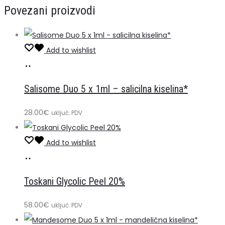
Povezani proizvodi
(akne,
masna
koža)
Add to wishlist
30ml
Dodaj
količina
u
Salisome Duo 5 x 1ml – salicilna kiselina*
košaricu
28.00
€
uključ. PDV
Add to wishlist
Dodaj
u
Toskani Glycolic Peel 20%
košaricu
58.00
€
uključ. PDV